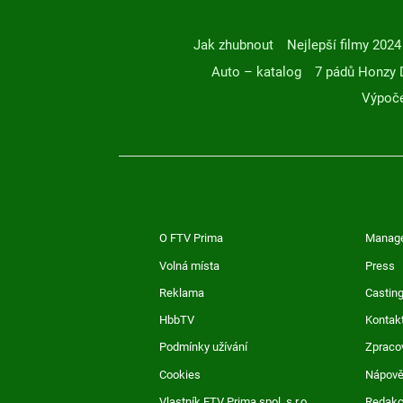
Jak zhubnout
Nejlepší filmy 2024
Auto – katalog
7 pádů Honzy 
Výpoče
O FTV Prima
Manag
Volná místa
Press
Reklama
Casting
HbbTV
Kontak
Podmínky užívání
Zpraco
Cookies
Nápov
Vlastník FTV Prima spol. s r.o.
Redak