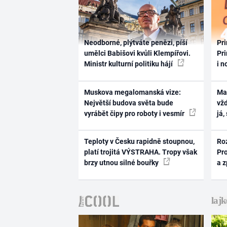
Neodborné, plýtváte penězi, píší
Pri
umělci Babišovi kvůli Klempířovi.
Pri
Ministr kulturní politiku hájí
i n
Muskova megalomanská vize:
Ma
Největší budova světa bude
vž
vyrábět čipy pro roboty i vesmír
já,
Teploty v Česku rapidně stoupnou,
Ro
platí trojitá VÝSTRAHA. Tropy však
Pr
brzy utnou silné bouřky
a 