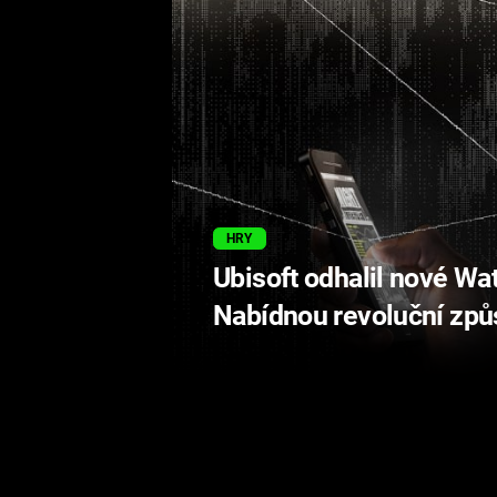
HRY
Ubisoft odhalil nové Wa
Nabídnou revoluční způ