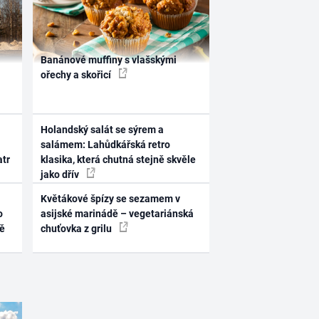
Banánové muffiny s vlašskými
ořechy a skořicí
Holandský salát se sýrem a
salámem: Lahůdkářská retro
atr
klasika, která chutná stejně skvěle
jako dřív
Květákové špízy se sezamem v
o
asijské marinádě – vegetariánská
ně
chuťovka z grilu