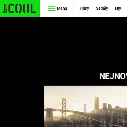
Menu
Filmy
Seriály
Hry
Seriály
Filmy
SIMPSONOVI
STAR WARS
HVĚZDNÁ
AVENGERS
BRÁNA
NEJNOV
RYCHLE A
TEORIE
ZBĚSILE 10
VELKÉHO
PREDÁTOR
TŘESKU
FUTURAMA