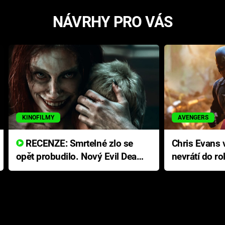
NÁVRHY PRO VÁS
KINOFILMY
AVENGERS
RECENZE: Smrtelné zlo se
Chris Evans v
opět probudilo. Nový Evil Dead
nevrátí do ro
přichází s neodolatelnou
Ameriky
hororovou nabídkou