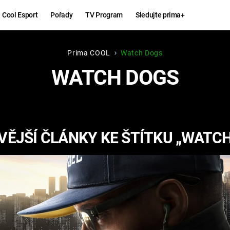
Cool Esport
Pořady
TV Program
Sledujte prima+
Prima COOL
Watch Dogs
Hry
Zábava
WATCH DOGS
MAFIA
ZÁBAVN
GALERI
GTA 6
NEJLEP
ĚJŠÍ ČLÁNKY KE ŠTÍTKU „WATC
KINGDOM
KOMEDI
COME:
DELIVERANCE
CHUCK
NORRIS
ESPORT
DEADP