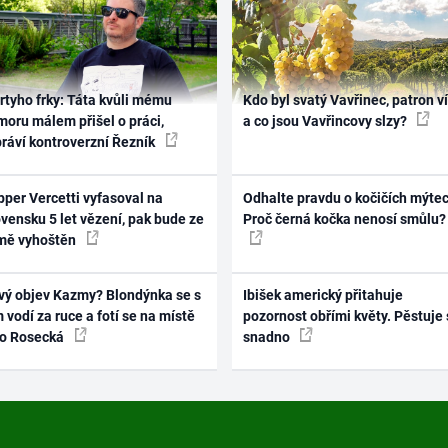
rtyho frky: Táta kvůli mému
Kdo byl svatý Vavřinec, patron v
oru málem přišel o práci,
a co jsou Vavřincovy slzy?
práví kontroverzní Řezník
per Vercetti vyfasoval na
Odhalte pravdu o kočičích mýtec
vensku 5 let vězení, pak bude ze
Proč černá kočka nenosí smůlu?
mě vyhoštěn
vý objev Kazmy? Blondýnka se s
Ibišek americký přitahuje
 vodí za ruce a fotí se na místě
pozornost obřími květy. Pěstuje 
ko Rosecká
snadno