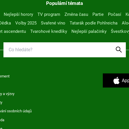
Populární témata
Nejlepší horory
TV program
Změna času
Partie
Počasí
K
Dědka
Volby 2025
Svařené víno
Tatarák podle Pohlreicha
Alo
t ascendentu
Tvarohové knedlíky
Nejlepší palačinky
Švestkov
ement
App
y a výzvy
ty
vání osobních údajů
ěda
ce