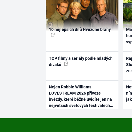
10 nejlepších dílů Hvězdné brány
Ma
hum
vy
TOP filmy a seriály podle mladých
Rap
diváků
Slo
ze
Nejen Robbie Williams.
No
LOVESTREAM 2026 přiveze
ním
hvězdy, které běžně uvidíte jen na
ja
největších světových festivalech