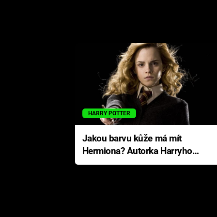
HARRY POTTER
Jakou barvu kůže má mít
Hermiona? Autorka Harryho
Pottera přišla s ráznou
odpovědí