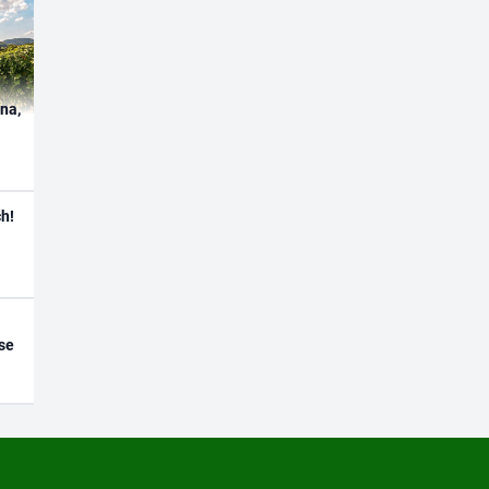
ína,
h!
se