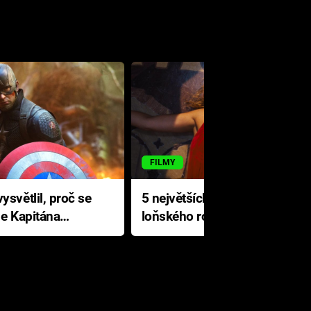
FILMY
ysvětlil, proč se
5 největších propadáků
le Kapitána
loňského roku: Disney na
jediné katastrofě prodělal 200
milionů dolarů