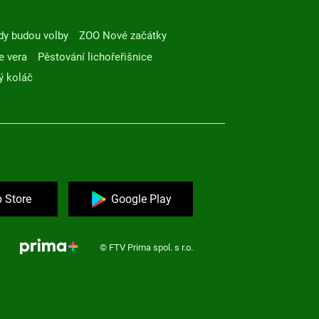
dy budou volby
ZOO Nové začátky
e vera
Pěstování lichořeřišnice
ý koláč
 Store
Google Play
© FTV Prima spol. s r.o.