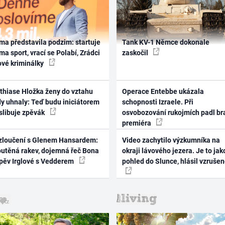
ma představila podzim: startuje
Tank KV-1 Němce dokonale
ma sport, vrací se Polabí, Zrádci
zaskočil
ové kriminálky
thiase Hložka ženy do vztahu
Operace Entebbe ukázala
dy uhnaly: Teď budu iniciátorem
schopnosti Izraele. Při
 slibuje zpěvák
osvobozování rukojmích padl br
premiéra
zloučení s Glenem Hansardem:
Video zachytilo výzkumníka na
outěná rakev, dojemná řeč Bona
okraji lávového jezera. Je to jak
zpěv Irglové s Vedderem
pohled do Slunce, hlásil vzruše