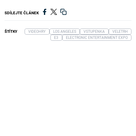
SDÍLEJTE ČLÁNEK
ŠTÍTKY
VIDEOHRY
LOS ANGELES
VSTUPENKA
VELETRH
E3
ELECTRONIC ENTERTAINMENT EXPO