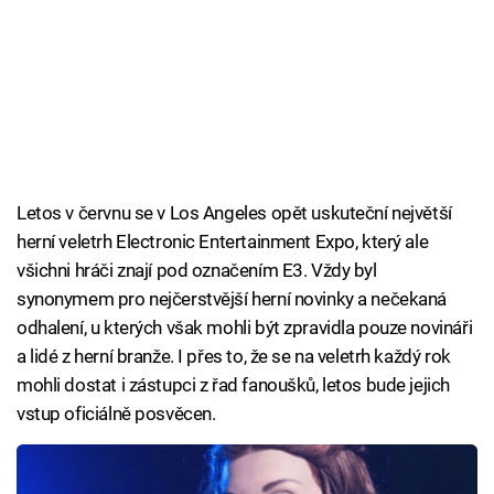
Letos v červnu se v Los Angeles opět uskuteční největší
herní veletrh Electronic Entertainment Expo, který ale
všichni hráči znají pod označením E3. Vždy byl
synonymem pro nejčerstvější herní novinky a nečekaná
odhalení, u kterých však mohli být zpravidla pouze novináři
a lidé z herní branže. I přes to, že se na veletrh každý rok
mohli dostat i zástupci z řad fanoušků, letos bude jejich
vstup oficiálně posvěcen.