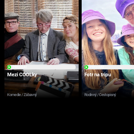
PŘEHRÁT
PŘEHRÁT
Mezi COOLky
Fotr na tripu
Komedie / Zábavný
Rodinný / Cestopisný