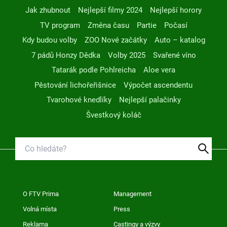
Jak zhubnout
Nejlepší filmy 2024
Nejlepší horory
TV program
Změna času
Partie
Počasí
Kdy budou volby
ZOO Nové začátky
Auto – katalog
7 pádů Honzy Dědka
Volby 2025
Svařené víno
Tatarák podle Pohlreicha
Aloe vera
Pěstování lichořeřišnice
Výpočet ascendentu
Tvarohové knedlíky
Nejlepší palačinky
Švestkový koláč
O FTV Prima
Management
Volná místa
Press
Reklama
Castingy a výzvy