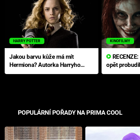
HARRY POTTER
KINOFILMY
Jakou barvu kůže má mít
RECENZE: Smrtelné zlo se
Hermiona? Autorka Harryho
opět probudi
Pottera přišla s ráznou
přichází s n
odpovědí
hororovou n
POPULÁRNÍ POŘADY NA PRIMA COOL