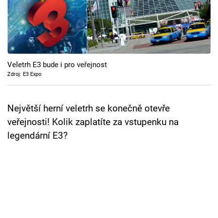
Cool Esport
Pořady
TV Program
Veletrh E3 bude i pro veřejnost
Zdroj: E3 Expo
Sledujte prima+
Největší herní veletrh se konečně otevře
Přihlášení
veřejnosti! Kolik zaplatíte za vstupenku na
legendární E3?
Sledujte nás