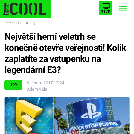
ŽIVĚ
Prima COOL
■
Hry
STARHOUSE
BUFFY, PŘEMOŽITELKA UPÍRŮ
Trendy:
Největší herní veletrh se
ESCAPE
PLNEJ KOTEL
AVENGERS 5
konečně otevře veřejnosti! Kolik
zaplatíte za vstupenku na
legendární E3?
Témata
9. února 2017 17:24
HRY
Adam Vala
Filmy
Seriály
Hry