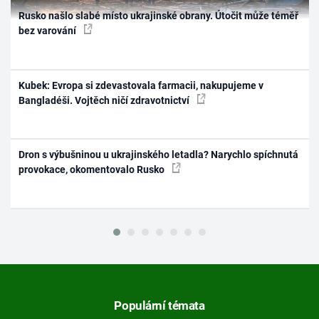
Rusko našlo slabé místo ukrajinské obrany. Útočit může téměř
bez varování
Kubek: Evropa si zdevastovala farmacii, nakupujeme v
Bangladéši. Vojtěch ničí zdravotnictví
Dron s výbušninou u ukrajinského letadla? Narychlo spíchnutá
provokace, okomentovalo Rusko
Populární témata