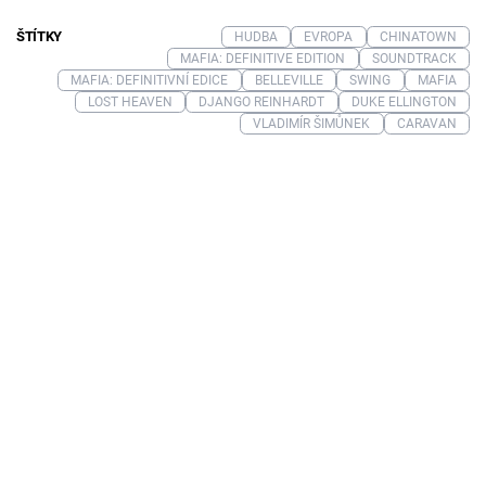
ŠTÍTKY
HUDBA
EVROPA
CHINATOWN
MAFIA: DEFINITIVE EDITION
SOUNDTRACK
MAFIA: DEFINITIVNÍ EDICE
BELLEVILLE
SWING
MAFIA
LOST HEAVEN
DJANGO REINHARDT
DUKE ELLINGTON
VLADIMÍR ŠIMŮNEK
CARAVAN