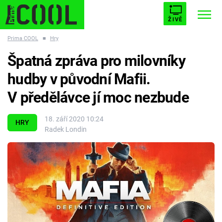
ŽIVĚ
Prima COOL
■
Hry
STARHOUSE
BUFFY, PŘEMOŽITELKA UPÍRŮ
Trendy:
Špatná zpráva pro milovníky
ESCAPE
PLNEJ KOTEL
AVENGERS 5
hudby v původní Mafii.
V předělávce jí moc nezbude
18. září 2020 10:24
HRY
Radek Londin
Témata
Filmy
Seriály
Hry