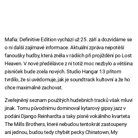
Mafia: Definitive Edition vychází už 25. září a dozvídáme se
o ní další zajímavé informace. Aktuální zpráva nepotěší
fanoušky hudby, která zněla v rádiích při projíždění po Lost
Heaven. V nové předělávce z ní totiž moc nezbylo a většina
písniček bude zcela nových. Studio Hangar 13 přitom
tvrdilo, že si uvědomuje, jak je soundtrack kultovní a že ho
chce maximálně zachovat.
Zveřejněný seznam použitých hudebních tracků však mluví
jinak. Tomu původnímu dominoval kytarový gipsy jazz v
podání Django Reinhardta a taky písně vokálního kvarteta
The Mills Brothers, které nebudou tentokrát zastoupeny
ani jednou, budou tedy chybět pecky Chinatown, My