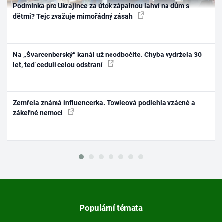
Podmínka pro Ukrajince za útok zápalnou lahví na dům s
dětmi? Tejc zvažuje mimořádný zásah
Na „Švarcenberský“ kanál už neodbočíte. Chyba vydržela 30
let, teď ceduli celou odstraní
Zemřela známá influencerka. Towleová podlehla vzácné a
zákeřné nemoci
Populární témata