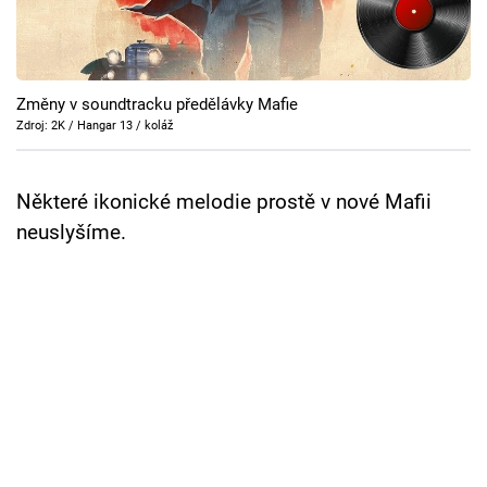
Cool Esport
Pořady
Změny v soundtracku předělávky Mafie
TV Program
Zdroj: 2K / Hangar 13 / koláž
Sledujte prima+
Některé ikonické melodie prostě v nové Mafii
neuslyšíme.
Přihlášení
Sledujte nás