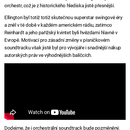
orchestr, což je z historického hlediska jistě přesnější.
Ellington byl totiž totiž skutečnou superstar swingové éry
a zněl v té době v každém americkém rádiu, zatímco
Reinhardt a jeho pařížský kvintet byli hvězdami hlavně v
Evropě. Motivací pro zásadní změny v písničkovém
soundtracku však jistě byl pro vývojáře i snadnější nákup
autorských práv ve výhodnějších balíčcích.
Dodejme, že i orchestrální soundtrack bude pozměněný.