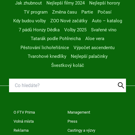
Jak zhubnout
Nejlepší filmy 2024
Nejlepší horory
TV program
Změna času
Partie
Počasí
Kdy budou volby
ZOO Nové začátky
Auto – katalog
7 pádů Honzy Dědka
Volby 2025
Svařené víno
Tatarák podle Pohlreicha
Aloe vera
Pěstování lichořeřišnice
Výpočet ascendentu
Tvarohové knedlíky
Nejlepší palačinky
Švestkový koláč
O FTV Prima
Management
Volná místa
Press
Reklama
Castingy a výzvy