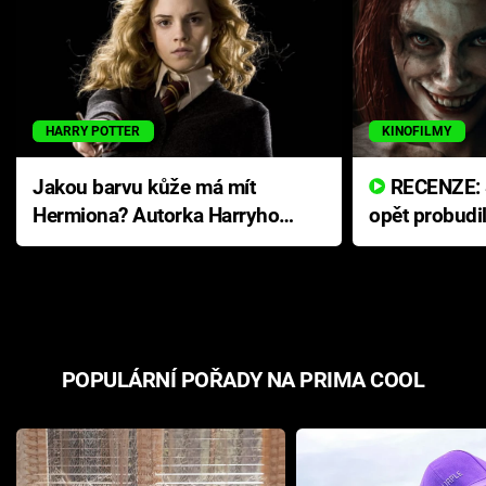
HARRY POTTER
KINOFILMY
Jakou barvu kůže má mít
RECENZE: Smrtelné zlo se
Hermiona? Autorka Harryho
opět probudi
Pottera přišla s ráznou
přichází s n
odpovědí
hororovou n
POPULÁRNÍ POŘADY NA PRIMA COOL