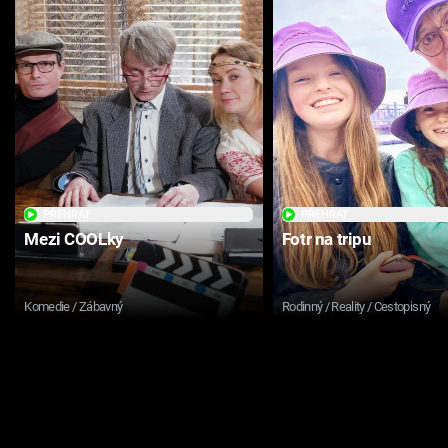
PŘEHRÁT
PŘEHRÁT
Mezi COOLky
Fotr na tripu
Komedie / Zábavný
Rodinný / Reality / Cestopisný