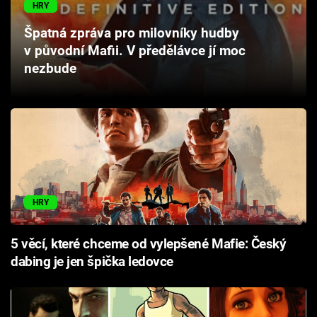
HRY
Cool Esport
Špatná zpráva pro milovníky hudby
Pořady
v původní Mafii. V předělávce jí moc
nezbude
TV Program
Sledujte prima+
Přihlášení
HRY
Sledujte nás
5 věcí, které chceme od vylepšené Mafie: Český
dabing je jen špička ledovce