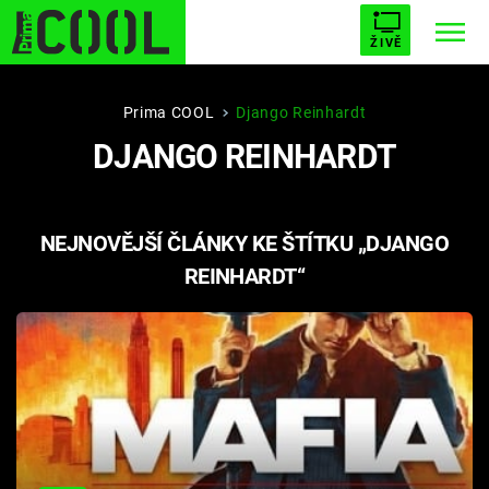
ŽIVĚ
STARHOUSE
BUFFY, PŘEMOŽITELKA UPÍRŮ
Trendy:
Prima COOL
Django Reinhardt
DJANGO REINHARDT
ESCAPE
PLNEJ KOTEL
AVENGERS 5
NEJNOVĚJŠÍ ČLÁNKY KE ŠTÍTKU „DJANGO
REINHARDT“
Témata
Filmy
Seriály
Hry