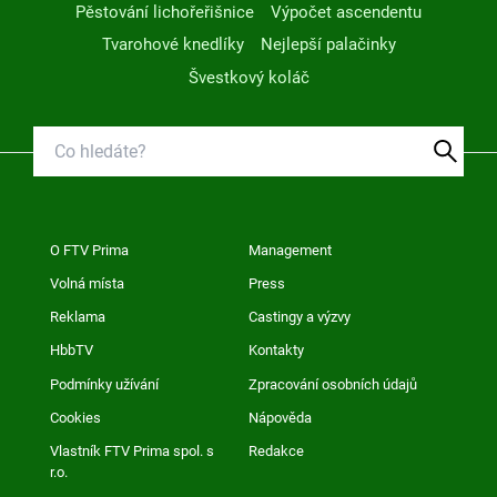
Pěstování lichořeřišnice
Výpočet ascendentu
Tvarohové knedlíky
Nejlepší palačinky
Švestkový koláč
O FTV Prima
Management
Volná místa
Press
Reklama
Castingy a výzvy
HbbTV
Kontakty
Podmínky užívání
Zpracování osobních údajů
Cookies
Nápověda
Vlastník FTV Prima spol. s
Redakce
r.o.