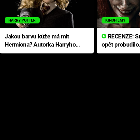
HARRY POTTER
KINOFILMY
Jakou barvu kůže má mít
RECENZE: Smrtelné zlo se
Hermiona? Autorka Harryho
opět probudilo
Pottera přišla s ráznou
přichází s neo
odpovědí
hororovou nab