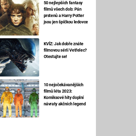
50 nejlepších fantasy
filmů všech dob: Pán
prstenů a Harry Potter
jsou jen špičkou ledovce
KVÍZ: Jak dobře znáte
filmovou sérii Vetřelec?
Otestujte se!
10 nejočekávanějších
filmů léta 2023:
Komiksové hity doplní
návraty akčních legend