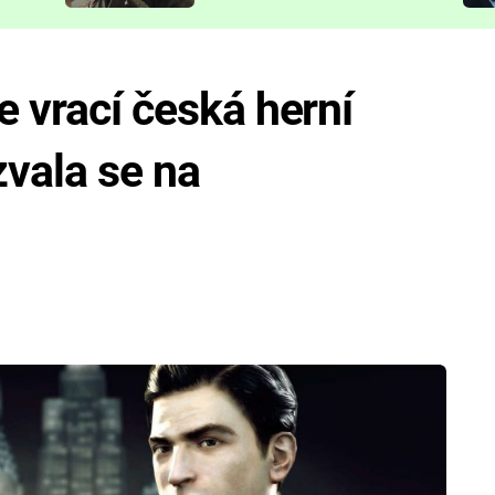
představit
e vrací česká herní
zvala se na