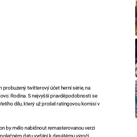
 probuzený twitterový účet herní série, na
 slovo: Rodina. S nejvyšší pravděpodobností se
etího dílu, který už prošel ratingovou komisí v
ion by mělo nabídnout remasterovanou verzi
h společném datu vydání k desátému výročí