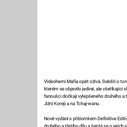
Videoherní Mafia opět ožívá. Svědčí o tom
kterém se objevilo jediné, ale všeříkající
fanoušci dočkají vylepšeného druhého a tř
Jižní Koreji a na Tchaj-wanu.
Nové vydání s přídomkem Definitive Edit
druhého a třetího dílu a šeptá se o jejic