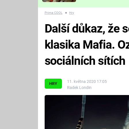
Které děsivé pecky vám
nejvíc zvednou tep?
Prima COOL
■
Hry
Další důkaz, že s
klasika Mafia. O
sociálních sítích
11. května 2020 17:05
HRY
Radek Londin