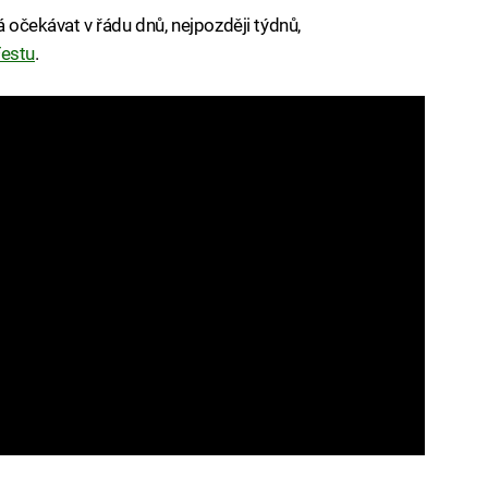
á očekávat v řádu dnů, nejpozději týdnů,
estu
.