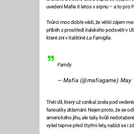
uvedení Mafie II letos v srpnu – a to pro
Tvůrci moc dobře vědí, že větší zájem mezi
příběh z prostředí italského podsvětí v US
které zní v italštině
La Famiglia
.
Family.
— Mafia (@mafiagame)
May 
Třetí díl, který už vznikal zcela pod ved
fanoušky zklamání. Nejen proto, že se od
amerického jihu, ale taky kvůli nedotažen
vyšel teprve před čtyřmi lety, nabízí se i 