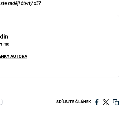
te raději čtvrtý díl?
din
Prima
ÁNKY AUTORA
SDÍLEJTE ČLÁNEK