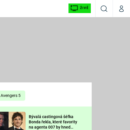
ŽIVĚ
Vyhledávání
Můj p
Prima+
É
CNN Prima NEWS
E
Prima FRESH
ŠÍ
Prima LIVING
E
Prima Ženy
Avengers 5
Prima LAJK
Bývalá castingová šéfka
OOL
Bonda řekla, které favority
Sledujte nás
na agenta 007 by hned