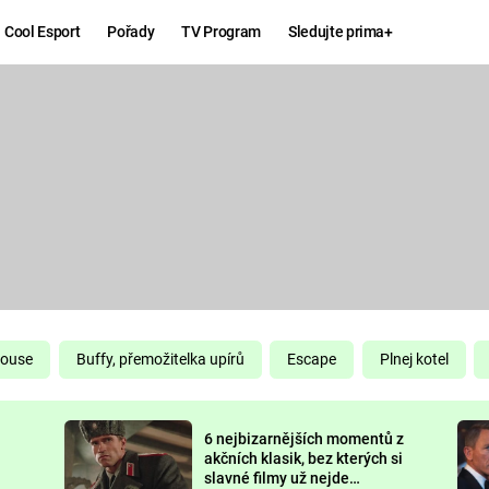
Cool Esport
Pořady
TV Program
Sledujte prima+
Hry
Zábava
MAFIA
ZÁBAVN
GALERI
GTA 6
NEJLEP
KINGDOM
KOMEDI
COME:
DELIVERANCE
CHUCK
House
Buffy, přemožitelka upírů
Escape
Plnej kotel
NORRIS
ESPORT
6 nejbizarnějších momentů z
DEADP
akčních klasik, bez kterých si
slavné filmy už nejde