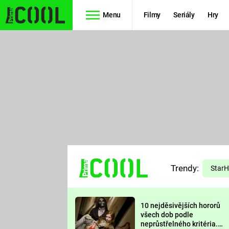
Menu
Filmy
Seriály
Hry
Seriály
Filmy
SIMPSONOVI
STAR WARS
HVĚZDNÁ
AVENGERS
BRÁNA
RYCHLE A
TEORIE
ZBĚSILE 10
Trendy:
VELKÉHO
Star
PREDÁTOR
TŘESKU
10 nejděsivějších hororů
FUTURAMA
všech dob podle
neprůstřelného kritéria.