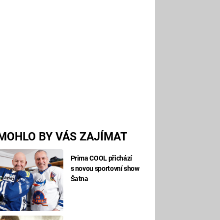
MOHLO BY VÁS ZAJÍMAT
Prima COOL přichází
s novou sportovní show
Šatna