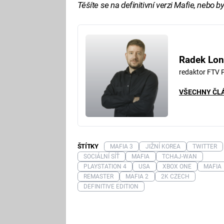
Těšíte se na definitivní verzi Mafie, nebo bys
Radek Lon
redaktor FTV 
VŠECHNY ČL
ŠTÍTKY
MAFIA 3
JIŽNÍ KOREA
TWITTER
SOCIÁLNÍ SÍŤ
MAFIA
TCHAJ-WAN
PLAYSTATION 4
USA
XBOX ONE
MAFIA
REMASTER
MAFIA 2
2K CZECH
DEFINITIVE EDITION