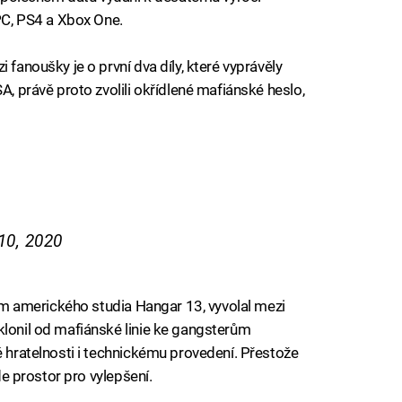
 PC, PS4 a Xbox One.
 fanoušky je o první dva díly, které vyprávěly
A, právě proto zvolili okřídlené mafiánské heslo,
10, 2020
ením amerického studia Hangar 13, vyvolal mezi
klonil od mafiánské linie ke gangsterům
é hratelnosti i technickému provedení. Přestože
zde prostor pro vylepšení.