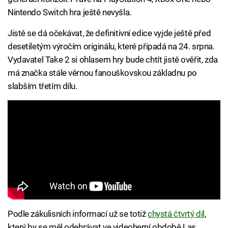
Nintendo Switch hra ještě nevyšla.
Jistě se dá očekávat, že definitivní edice vyjde ještě před
desetiletým výročím originálu, které připadá na 24. srpna.
Vydavatel Take 2 si ohlasem hry bude chtít jistě ověřit, zda
má značka stále věrnou fanouškovskou základnu po
slabším třetím dílu.
Podle zákulisních informací už se totiž
chystá čtvrtý díl
,
který by se měl odehrávat ve videoherní obdobě Las