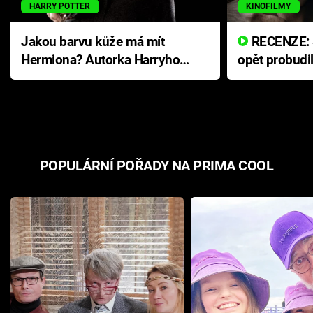
HARRY POTTER
KINOFILMY
Jakou barvu kůže má mít
RECENZE: Smrtelné zlo se
Hermiona? Autorka Harryho
opět probudi
Pottera přišla s ráznou
přichází s n
odpovědí
hororovou n
POPULÁRNÍ POŘADY NA PRIMA COOL