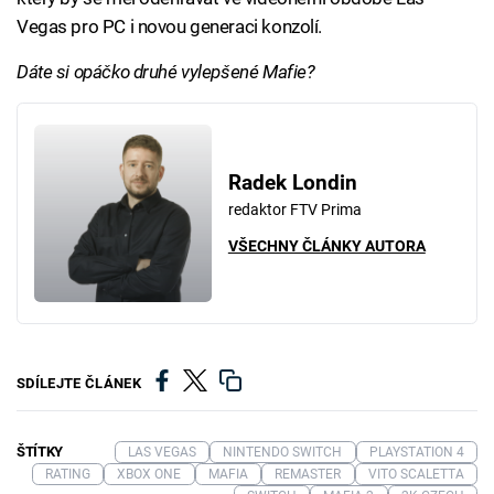
Vegas pro PC i novou generaci konzolí.
Dáte si opáčko druhé vylepšené Mafie?
Radek Londin
redaktor FTV Prima
VŠECHNY ČLÁNKY AUTORA
SDÍLEJTE ČLÁNEK
ŠTÍTKY
LAS VEGAS
NINTENDO SWITCH
PLAYSTATION 4
RATING
XBOX ONE
MAFIA
REMASTER
VITO SCALETTA