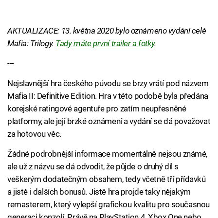
AKTUALIZACE: 13. května 2020 bylo oznámeno vydání celé
Mafia: Trilogy.
Tady máte první trailer a fotky
.
---
Nejslavnější hra českého původu se brzy vrátí pod názvem
Mafia II: Definitive Edition. Hra v této podobě byla předána
korejské ratingové agentuře pro zatím neupřesněné
platformy, ale její brzké oznámení a vydání se dá považovat
za hotovou věc.
Žádné podrobnější informace momentálně nejsou známé,
ale už z názvu se dá odvodit, že půjde o druhý díl s
veškerým dodatečným obsahem, tedy včetně tří přídavků
a jistě i dalších bonusů. Jistě hra projde taky nějakým
remasterem, který vylepší grafickou kvalitu pro současnou
generaci konzolí. Právě na PlayStation 4, Xbox One nebo