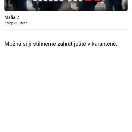
Cool Esport
Mafia 2
Pořady
Zdroj: 2K Czech
TV Program
Možná si ji stihneme zahrát ještě v karanténě.
Sledujte prima+
Přihlášení
Sledujte nás