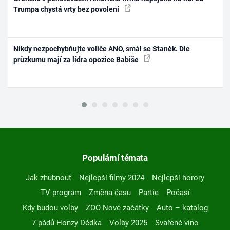
Trumpa chystá vrty bez povolení
Nikdy nezpochybňujte voliče ANO, smál se Staněk. Dle
průzkumu mají za lídra opozice Babiše
Populární témata
Jak zhubnout
Nejlepší filmy 2024
Nejlepší horory
TV program
Změna času
Partie
Počasí
Kdy budou volby
ZOO Nové začátky
Auto – katalog
7 pádů Honzy Dědka
Volby 2025
Svařené víno