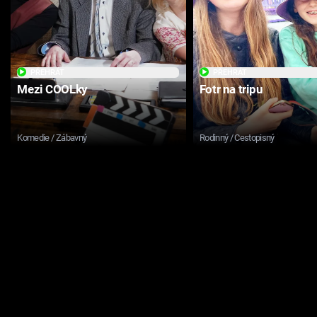
PŘEHRÁT
PŘEHRÁT
Mezi COOLky
Fotr na tripu
Komedie / Zábavný
Rodinný / Cestopisný