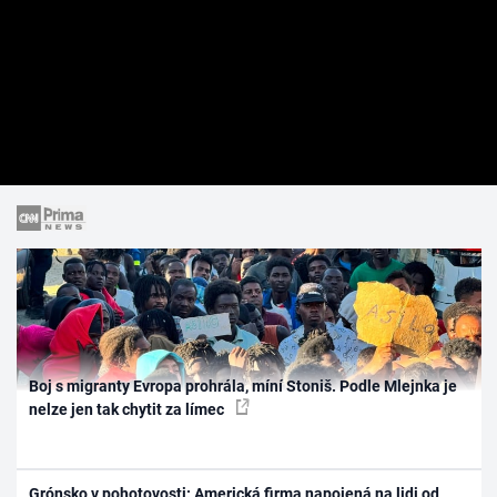
Boj s migranty Evropa prohrála, míní Stoniš. Podle Mlejnka je
nelze jen tak chytit za límec
Grónsko v pohotovosti: Americká firma napojená na lidi od