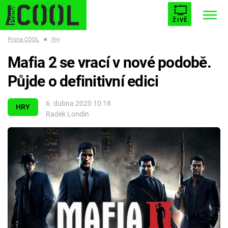
ŽIVĚ
Prima COOL
■
Hry
STARHOUSE
BUFFY, PŘEMOŽITELKA UPÍRŮ
Trendy:
Mafia 2 se vrací v nové podobě.
ESCAPE
PLNEJ KOTEL
AVENGERS 5
Půjde o definitivní edici
6. dubna 2020 10:18
HRY
Radek Londin
Témata
Filmy
Seriály
Hry