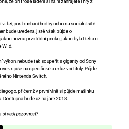
 že při troše ladění si na ní zahrajete i hry z
 videí, poslouchání hudby nebo na sociální sítě.
er bude uvedena, jistě však půjde o
ějakou novou prvotřídní pecku, jakou byla třeba u
 Wild.
í výkon, nebude tak soupeřit s giganty od Sony
vek spíše na specifické a exluzivní tituly. Půjde
něného Nintenda Switch.
diegogo, přičemž v první vlně si půjde mašinku
č. Dostupná bude už na jaře 2018.
a si vaši pozornost?