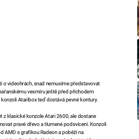
í o videohrách, snad nemusíme představovat
la pařanskému vesmíru ještě před příchodem
ní konzolí Ataribox teď dostává pevné kontury.
t z klasické konzole Atari 2600, ale dostane
novat pravé dřevo a tlumené podsvícení. Konzoli
od AMD s grafikou Radeon a poběží na