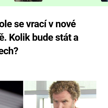
představit
le se vrací v nové
 Kolik bude stát a
tech?