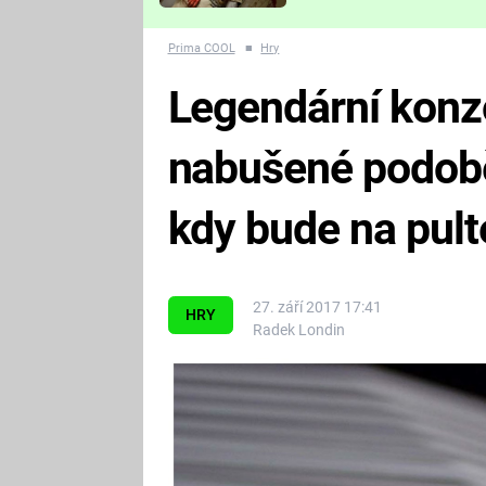
Které děsivé pecky vám
nejvíc zvednou tep?
Prima COOL
■
Hry
Legendární konzo
nabušené podobě.
kdy bude na pul
27. září 2017 17:41
HRY
Radek Londin