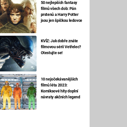
50 nejlepších fantasy
filmů všech dob: Pán
prstenů a Harry Potter
jsou jen špičkou ledovce
KVÍZ: Jak dobře znáte
filmovou sérii Vetřelec?
Otestujte se!
10 nejočekávanějších
filmů léta 2023:
Komiksové hity doplní
návraty akčních legend