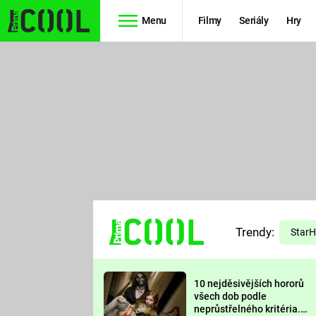
Menu
Filmy
Seriály
Hry
Seriály
Filmy
SIMPSONOVI
STAR WARS
HVĚZDNÁ
AVENGERS
BRÁNA
RYCHLE A
TEORIE
ZBĚSILE 10
Trendy:
VELKÉHO
Star
PREDÁTOR
TŘESKU
10 nejděsivějších hororů
FUTURAMA
všech dob podle
neprůstřelného kritéria.