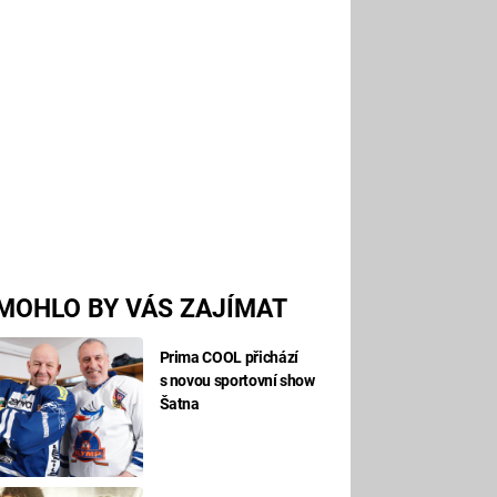
MOHLO BY VÁS ZAJÍMAT
Prima COOL přichází
s novou sportovní show
Šatna