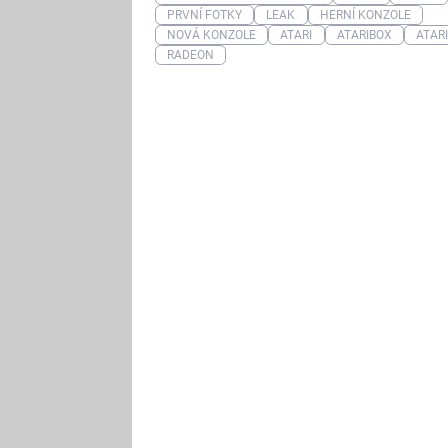
PRVNÍ FOTKY
LEAK
HERNÍ KONZOLE
NOVÁ KONZOLE
ATARI
ATARIBOX
ATARI
RADEON