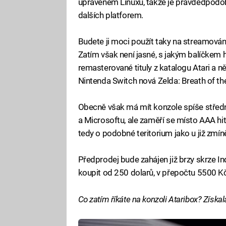
upraveném Linuxu, takže je pravdědpodobné,
dalších platforem.
Budete ji moci použít taky na streamování
Zatím však není jasné, s jakým balíčkem h
remasterované tituly z katalogu Atari a n
Nintenda Switch nová Zelda: Breath of the
Obecně však má mít konzole spíše středn
a Microsoftu, ale zaměří se místo AAA hito
tedy o podobné teritorium jako u již zmí
Předprodej bude zahájen již brzy skrze In
koupit od 250 dolarů, v přepočtu 5500 K
Co zatím říkáte na konzoli Ataribox? Získal