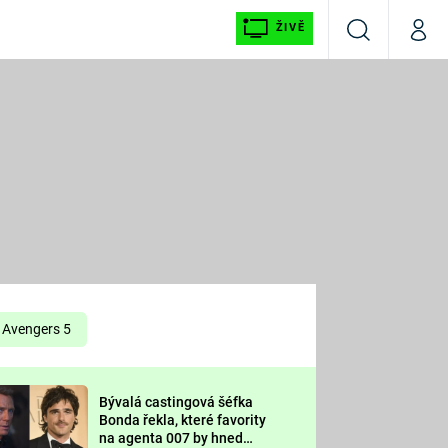
ŽIVĚ
Vyhledávání
Můj p
Prima+
É
CNN Prima NEWS
E
Prima FRESH
ŠÍ
Prima LIVING
E
Prima Ženy
Avengers 5
Prima LAJK
Bývalá castingová šéfka
OOL
Bonda řekla, které favority
Sledujte nás
na agenta 007 by hned