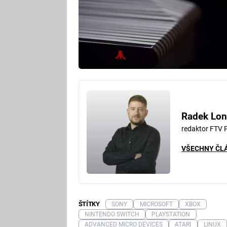
Radek Lon
redaktor FTV 
VŠECHNY ČL
ŠTÍTKY
SONY
MICROSOFT
XBOX
NINTENDO SWITCH
PLAYSTATION
ADVANCED MICRO DEVICES
ATARI
LINUX