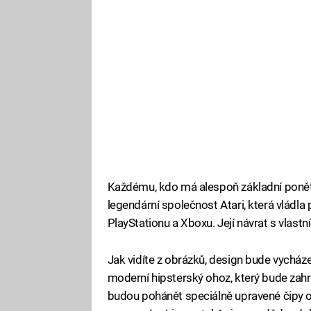
Každému, kdo má alespoň základní ponět
legendární společnost Atari, která vlád
PlayStationu a Xboxu. Její návrat s vlast
Jak vidíte z obrázků, design bude vycháze
moderní hipsterský ohoz, který bude zahr
budou pohánět speciálně upravené čipy 