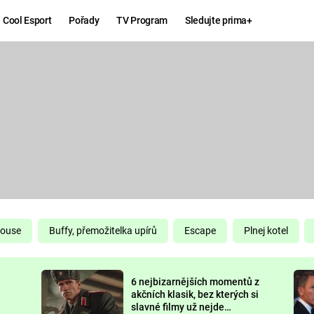
Cool Esport
Pořady
TV Program
Sledujte prima+
Hry
Zábava
MAFIA
ZÁBAVN
GALERI
GTA 6
NEJLEP
KINGDOM
KOMEDI
COME:
DELIVERANCE
CHUCK
House
Buffy, přemožitelka upírů
Escape
Plnej kotel
NORRIS
ESPORT
6 nejbizarnějších momentů z
DEADP
akčních klasik, bez kterých si
slavné filmy už nejde