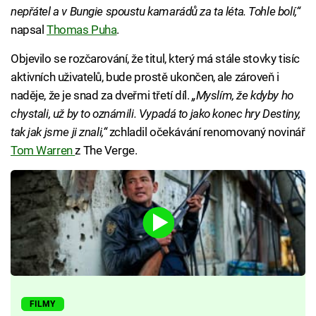
nepřátel a v Bungie spoustu kamarádů za ta léta. Tohle bolí,“
napsal
Thomas Puha
.
Objevilo se rozčarování, že titul, který má stále stovky tisíc
aktivních uživatelů, bude prostě ukončen, ale zároveň i
naděje, že je snad za dveřmi třetí díl.
„Myslím, že kdyby ho
chystali, už by to oznámili. Vypadá to jako konec hry Destiny,
tak jak jsme ji znali,“
zchladil očekávání renomovaný novinář
Tom Warren
z The Verge.
FILMY