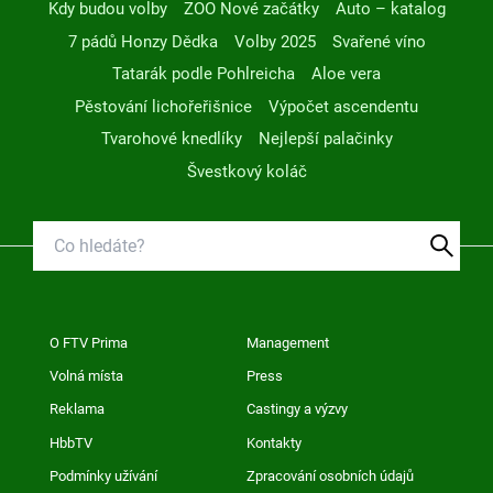
Kdy budou volby
ZOO Nové začátky
Auto – katalog
7 pádů Honzy Dědka
Volby 2025
Svařené víno
Tatarák podle Pohlreicha
Aloe vera
Pěstování lichořeřišnice
Výpočet ascendentu
Tvarohové knedlíky
Nejlepší palačinky
Švestkový koláč
O FTV Prima
Management
Volná místa
Press
Reklama
Castingy a výzvy
HbbTV
Kontakty
Podmínky užívání
Zpracování osobních údajů