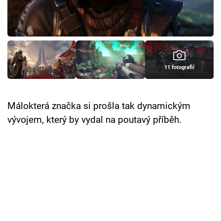
Cool Esport
Pořady
TV Program
11 fotografií
Sledujte prima+
Málokterá značka si prošla tak dynamickým
Přihlášení
vývojem, který by vydal na poutavý příběh.
Sledujte nás