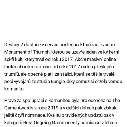
Destiny 2 dostane v červnu poslední aktualizaci zvanou
Monument of Triumph, kterou se uzavře jeden velký herní
sci-fi kult, který trval od roku 2017. Akční masivní online
looter shooter si prošel od roku 2017 řadou přešlapů i
triumfů, ale obecně platil za stálici, která se těšila trvalé
péči vývojářů ze studia Bungie, díky čemuž si držela věrnou
komunitu.
Právě za spolupráci s komunitou byla hra oceněna na The
Game Awards v roce 2019 a v dalších letech pak získala
ještě čtyři nominace. Kvalitu pravidelných updatů pak v
kategorii Best Ongoing Game ocenily nominace v letech