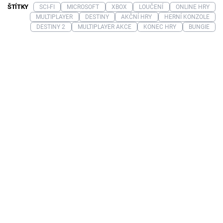
ŠTÍTKY
SCI-FI
MICROSOFT
XBOX
LOUČENÍ
ONLINE HRY
MULTIPLAYER
DESTINY
AKČNÍ HRY
HERNÍ KONZOLE
DESTINY 2
MULTIPLAYER AKCE
KONEC HRY
BUNGIE