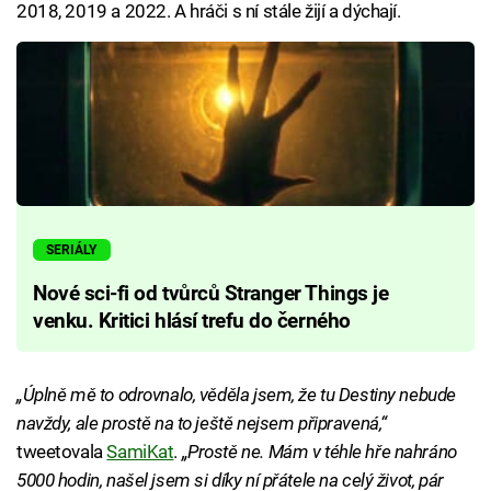
2018, 2019 a 2022. A hráči s ní stále žijí a dýchají.
SERIÁLY
Nové sci-fi od tvůrců Stranger Things je
venku. Kritici hlásí trefu do černého
„Úplně mě to odrovnalo, věděla jsem, že tu Destiny nebude
navždy, ale prostě na to ještě nejsem připravená,“
tweetovala
SamiKat
.
„Prostě ne. Mám v téhle hře nahráno
5000 hodin, našel jsem si díky ní přátele na celý život, pár