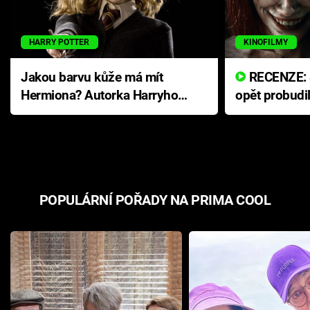
HARRY POTTER
KINOFILMY
Jakou barvu kůže má mít
RECENZE: Smrtelné zlo se
Hermiona? Autorka Harryho
opět probudi
Pottera přišla s ráznou
přichází s n
odpovědí
hororovou n
POPULÁRNÍ POŘADY NA PRIMA COOL