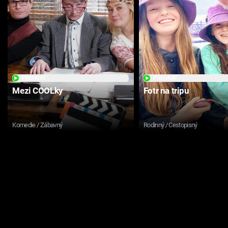
PŘEHRÁT
PŘEHRÁT
Mezi COOLky
Fotr na tripu
Komedie / Zábavný
Rodinný / Cestopisný