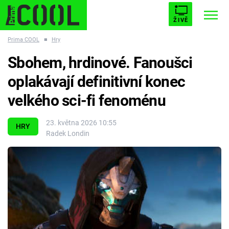
ŽIVĚ
Prima COOL
■
Hry
STARHOUSE
BUFFY, PŘEMOŽITELKA UPÍRŮ
Trendy:
Sbohem, hrdinové. Fanoušci
ESCAPE
PLNEJ KOTEL
AVENGERS 5
oplakávají definitivní konec
velkého sci-fi fenoménu
23. května 2026 10:55
HRY
Radek Londin
Témata
Filmy
Seriály
Hry