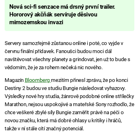
Nová sci-fi senzace má drsný první trailer.
Hororový akčňák servíruje děsivou
mimozemskou invazi
Servery samozřejmě zůstanou online i poté, co vyjde v
červnu finální přídavek. Fanoušci budou moci dál
navštěvovat všechny planety a grindovat, jen už to bude s
vědomím, že je za rohem nečeká nic nového.
Magazín
Bloomberg
mezitím přinesl zprávu, že po konci
Destiny 2 budou ve studiu Bungie následovat vyhazovy.
Výsledky nové hry studia, žánrově podobné online střílečky
Marathon, nejsou uspokojivé a mateřské Sony rozhodlo, že
chce veškeré zbylé síly Bungie zaměřit právě na péči o
novou značku, která má dobré ohlasy u kritiky i hráčů,
takže v ní stále cítí značný potenciál.