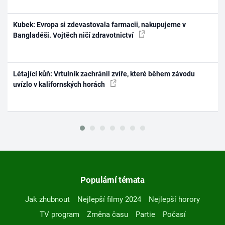
Kubek: Evropa si zdevastovala farmacii, nakupujeme v
Bangladéši. Vojtěch ničí zdravotnictví
Létající kůň: Vrtulník zachránil zvíře, které během závodu
uvízlo v kalifornských horách
Populární témata
Jak zhubnout
Nejlepší filmy 2024
Nejlepší horory
TV program
Změna času
Partie
Počasí