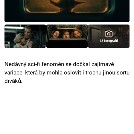
Cool Esport
Pořady
TV Program
13 fotografií
Sledujte prima+
Nedávný sci-fi fenomén se dočkal zajímavé
Přihlášení
variace, která by mohla oslovit i trochu jinou sortu
diváků.
Sledujte nás