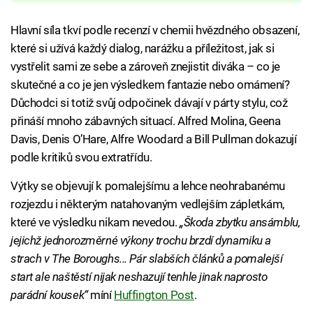
Hlavní síla tkví podle recenzí v chemii hvězdného obsazení,
které si užívá každý dialog, narážku a příležitost, jak si
vystřelit sami ze sebe a zároveň znejistit diváka – co je
skutečné a co je jen výsledkem fantazie nebo omámení?
Důchodci si totiž svůj odpočinek dávají v párty stylu, což
přináší mnoho zábavných situací. Alfred Molina, Geena
Davis, Denis O’Hare, Alfre Woodard a Bill Pullman dokazují
podle kritiků svou extratřídu.
Výtky se objevují k pomalejšímu a lehce neohrabanému
rozjezdu i některým natahovaným vedlejším zápletkám,
které ve výsledku nikam nevedou.
„Škoda zbytku ansámblu,
jejichž jednorozměrné výkony trochu brzdí dynamiku a
strach v The Boroughs... Pár slabších článků a pomalejší
start ale naštěstí nijak neshazují tenhle jinak naprosto
parádní kousek“
míní
Huffington Post
.