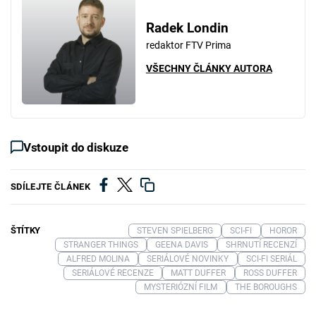
Radek Londin
redaktor FTV Prima
VŠECHNY ČLÁNKY AUTORA
Vstoupit do diskuze
SDÍLEJTE ČLÁNEK
ŠTÍTKY
STEVEN SPIELBERG
SCI-FI
HOROR
STRANGER THINGS
GEENA DAVIS
SHRNUTÍ RECENZÍ
ALFRED MOLINA
SERIÁLOVÉ NOVINKY
SCI-FI SERIÁL
SERIÁLOVÉ RECENZE
MATT DUFFER
ROSS DUFFER
MYSTERIÓZNÍ FILM
THE BOROUGHS