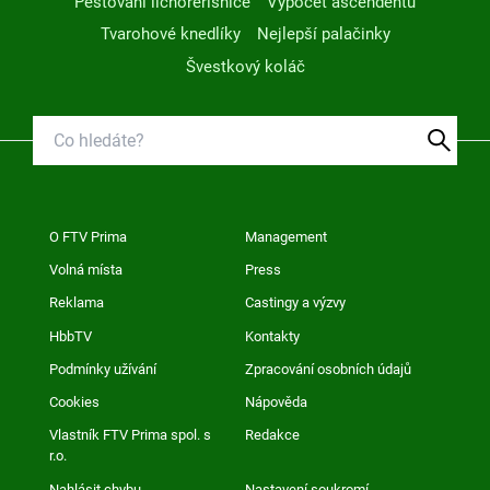
Pěstování lichořeřišnice
Výpočet ascendentu
Tvarohové knedlíky
Nejlepší palačinky
Švestkový koláč
O FTV Prima
Management
Volná místa
Press
Reklama
Castingy a výzvy
HbbTV
Kontakty
Podmínky užívání
Zpracování osobních údajů
Cookies
Nápověda
Vlastník FTV Prima spol. s
Redakce
r.o.
Nahlásit chybu
Nastavení soukromí