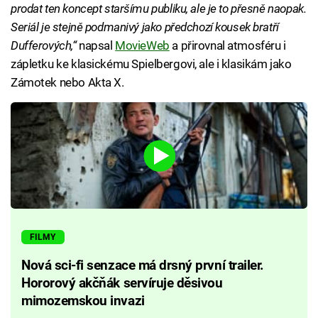
prodat ten koncept staršímu publiku, ale je to přesně naopak.
Seriál je stejně podmanivý jako předchozí kousek bratří
Dufferových,“
napsal
MovieWeb
a přirovnal atmosféru i
zápletku ke klasickému Spielbergovi, ale i klasikám jako
Zámotek nebo Akta X.
FILMY
Nová sci-fi senzace má drsný první trailer.
Hororový akčňák servíruje děsivou
mimozemskou invazi