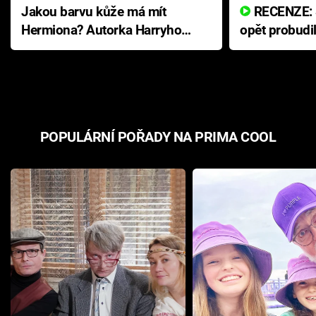
Jakou barvu kůže má mít
RECENZE: Smrtelné zlo se
Hermiona? Autorka Harryho
opět probudi
Pottera přišla s ráznou
přichází s n
odpovědí
hororovou n
POPULÁRNÍ POŘADY NA PRIMA COOL