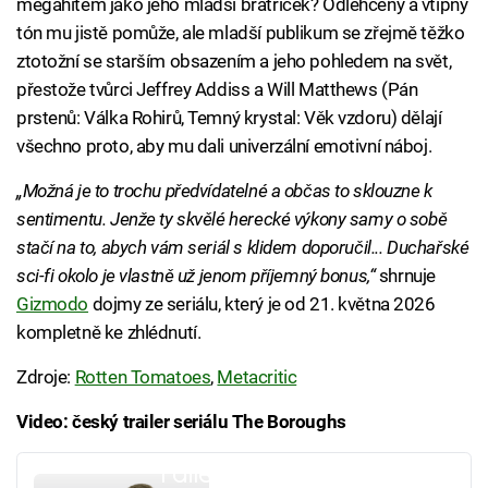
megahitem jako jeho mladší bratříček? Odlehčený a vtipný
tón mu jistě pomůže, ale mladší publikum se zřejmě těžko
ztotožní se starším obsazením a jeho pohledem na svět,
přestože tvůrci Jeffrey Addiss a Will Matthews (Pán
prstenů: Válka Rohirů, Temný krystal: Věk vzdoru) dělají
všechno proto, aby mu dali univerzální emotivní náboj.
„Možná je to trochu předvídatelné a občas to sklouzne k
sentimentu. Jenže ty skvělé herecké výkony samy o sobě
stačí na to, abych vám seriál s klidem doporučil... Duchařské
sci-fi okolo je vlastně už jenom příjemný bonus,“
shrnuje
Gizmodo
dojmy ze seriálu, který je od 21. května 2026
kompletně ke zhlédnutí.
Zdroje:
Rotten Tomatoes
,
Metacritic
Video: český trailer seriálu The Boroughs
Failed to fetch