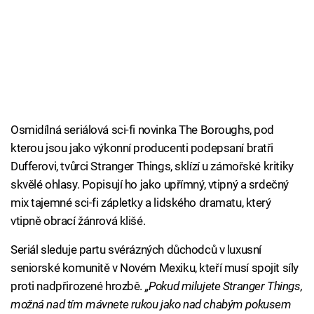
Osmidílná seriálová sci-fi novinka The Boroughs, pod
kterou jsou jako výkonní producenti podepsaní bratři
Dufferovi, tvůrci Stranger Things, sklízí u zámořské kritiky
skvělé ohlasy. Popisují ho jako upřímný, vtipný a srdečný
mix tajemné sci-fi zápletky a lidského dramatu, který
vtipně obrací žánrová klišé.
Seriál sleduje partu svérázných důchodců v luxusní
seniorské komunitě v Novém Mexiku, kteří musí spojit síly
proti nadpřirozené hrozbě.
„Pokud milujete Stranger Things,
možná nad tím mávnete rukou jako nad chabým pokusem