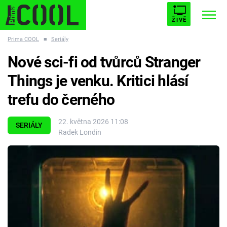
ŽIVĚ
Prima COOL
■
Seriály
STARHOUSE
BUFFY, PŘEMOŽITELKA UPÍRŮ
Trendy:
Nové sci-fi od tvůrců Stranger
ESCAPE
PLNEJ KOTEL
AVENGERS 5
Things je venku. Kritici hlásí
trefu do černého
22. května 2026 11:08
SERIÁLY
Radek Londin
Témata
Filmy
Seriály
Hry