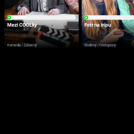
PŘEHRÁT
PŘEHRÁT
Mezi COOLky
Fotr na tripu
Komedie / Zábavný
Rodinný / Cestopisný