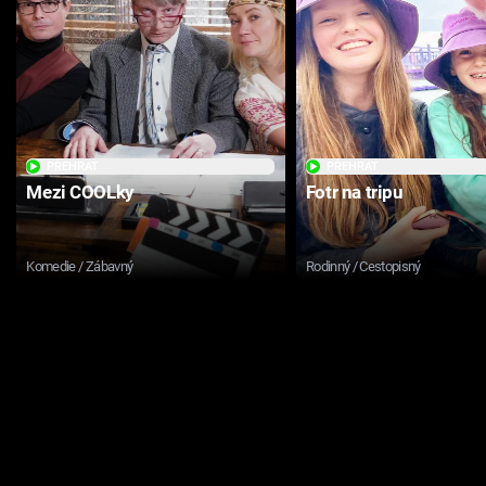
PŘEHRÁT
PŘEHRÁT
Mezi COOLky
Fotr na tripu
Komedie / Zábavný
Rodinný / Cestopisný