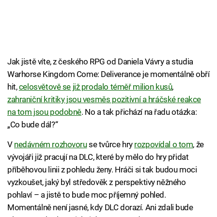
Jak jistě víte, z českého RPG od Daniela Vávry a studia
Warhorse Kingdom Come: Deliverance je momentálně obří
hit,
celosvětově se již prodalo téměř milion kusů
,
zahraniční kritiky jsou vesměs pozitivní a hráčské reakce
na tom jsou podobně
. No a tak přichází na řadu otázka:
„Co bude dál?“
V
nedávném rozhovoru
se tvůrce hry
rozpovídal o tom
, že
vývojáři již pracují na DLC, které by mělo do hry přidat
příběhovou linii z pohledu ženy. Hráči si tak budou moci
vyzkoušet, jaký byl středověk z perspektivy něžného
pohlaví – a jistě to bude moc příjemný pohled.
Momentálně není jasné, kdy DLC dorazí. Ani zdali bude