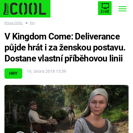
ŽIVĚ
Prima COOL
■
Hry
STARHOUSE
BUFFY, PŘEMOŽITELKA UPÍRŮ
Trendy:
V Kingdom Come: Deliverance
ESCAPE
PLNEJ KOTEL
AVENGERS 5
půjde hrát i za ženskou postavu.
Dostane vlastní příběhovou linii
16. února 2018 13:39
HRY
Témata
Filmy
Seriály
Hry