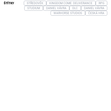
ŠTÍTKY
STŘEDOVĚK
KINGDOM COME: DELIVERANCE
RPG
STUDIUM
DANIEL VÁVRA
DLC
DANIEL VÁVRA
WARHORSE STUDIOS
ČESKÁ HRA