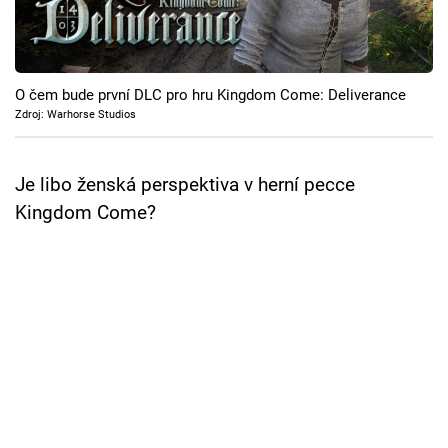
Cool Esport
Pořady
O čem bude první DLC pro hru Kingdom Come: Deliverance
TV Program
Zdroj: Warhorse Studios
Sledujte prima+
Je libo ženská perspektiva v herní pecce
Kingdom Come?
Přihlášení
Sledujte nás