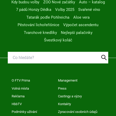
Kdy budou volby
ZOO Nové začátky
Auto – katalog
7 pádů Honzy Dědka
Volby 2025
Svařené víno
Tatarák podle Pohlreicha
Aloe vera
Pěstování lichořeřišnice
Výpočet ascendentu
Tvarohové knedlíky
Nejlepší palačinky
Švestkový koláč
O FTV Prima
Management
Volná místa
Press
Reklama
Castingy a výzvy
HbbTV
Kontakty
Podmínky užívání
Zpracování osobních údajů