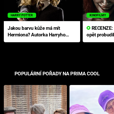
HARRY POTTER
KINOFILMY
Jakou barvu kůže má mít
RECENZE: Smrtelné zlo se
Hermiona? Autorka Harryho
opět probudi
Pottera přišla s ráznou
přichází s n
odpovědí
hororovou n
POPULÁRNÍ POŘADY NA PRIMA COOL