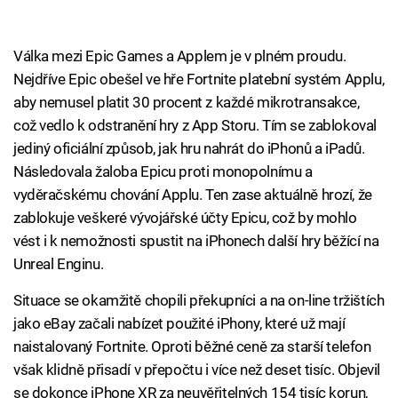
Válka mezi Epic Games a Applem je v plném proudu.
Nejdříve Epic obešel ve hře Fortnite platební systém Applu,
aby nemusel platit 30 procent z každé mikrotransakce,
což vedlo k odstranění hry z App Storu. Tím se zablokoval
jediný oficiální způsob, jak hru nahrát do iPhonů a iPadů.
Následovala žaloba Epicu proti monopolnímu a
vyděračskému chování Applu. Ten zase aktuálně hrozí, že
zablokuje veškeré vývojářské účty Epicu, což by mohlo
vést i k nemožnosti spustit na iPhonech další hry běžící na
Unreal Enginu.
Situace se okamžitě chopili překupníci a na on-line tržištích
jako eBay začali nabízet použité iPhony, které už mají
naistalovaný Fortnite. Oproti běžné ceně za starší telefon
však klidně přisadí v přepočtu i více než deset tisíc. Objevil
se dokonce iPhone XR za neuvěřitelných 154 tisíc korun,