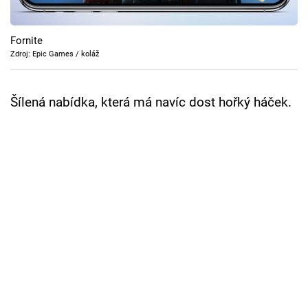
Cool Esport
Fornite
Pořady
Zdroj: Epic Games / koláž
TV Program
Šílená nabídka, která má navíc dost hořký háček.
Sledujte prima+
Přihlášení
Sledujte nás