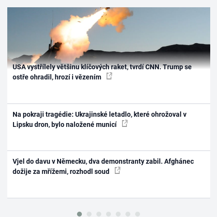
USA vystřílely většinu klíčových raket, tvrdí CNN. Trump se
ostře ohradil, hrozí i vězením
Na pokraji tragédie: Ukrajinské letadlo, které ohrožoval v
Lipsku dron, bylo naložené municí
Vjel do davu v Německu, dva demonstranty zabil. Afghánec
dožije za mřížemi, rozhodl soud