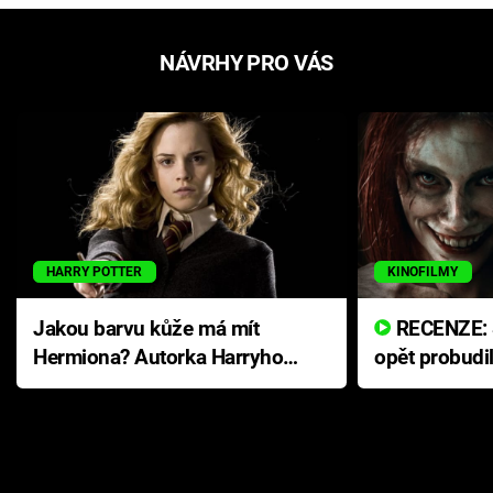
NÁVRHY PRO VÁS
HARRY POTTER
KINOFILMY
Jakou barvu kůže má mít
RECENZE: Smrtelné zlo se
Hermiona? Autorka Harryho
opět probudi
Pottera přišla s ráznou
přichází s n
odpovědí
hororovou n