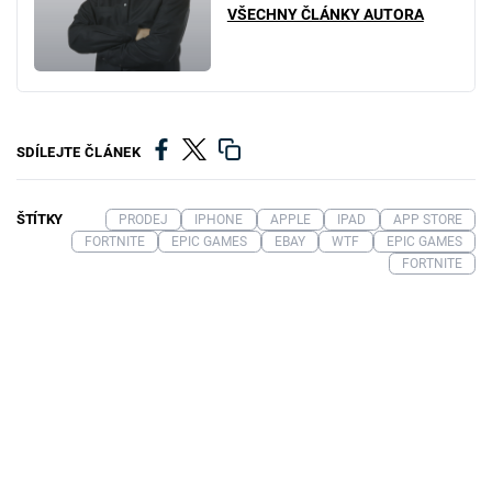
VŠECHNY ČLÁNKY AUTORA
SDÍLEJTE ČLÁNEK
ŠTÍTKY
PRODEJ
IPHONE
APPLE
IPAD
APP STORE
FORTNITE
EPIC GAMES
EBAY
WTF
EPIC GAMES
FORTNITE