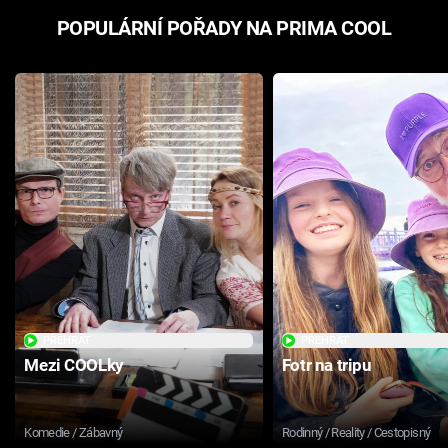
POPULÁRNÍ POŘADY NA PRIMA COOL
PŘEHRÁT
PŘEHRÁT
Mezi COOLky
Fotr na tripu
Komedie / Zábavný
Rodinný / Reality / Cestopisný