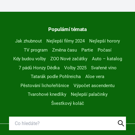
Populární témata
Jak zhubnout
Nejlepší filmy 2024
Nejlepší horory
TV program
Změna času
Partie
Počasí
Kdy budou volby
ZOO Nové začátky
Auto – katalog
7 pádů Honzy Dědka
Volby 2025
Svařené víno
Tatarák podle Pohlreicha
Aloe vera
Pěstování lichořeřišnice
Výpočet ascendentu
Tvarohové knedlíky
Nejlepší palačinky
Švestkový koláč