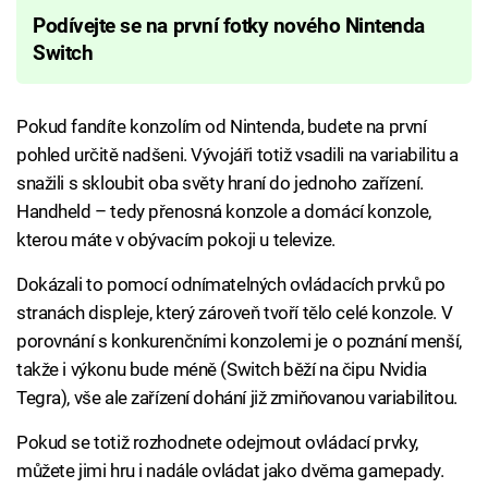
Podívejte se na první fotky nového Nintenda
Switch
Pokud fandíte konzolím od Nintenda, budete na první
pohled určitě nadšeni. Vývojáři totiž vsadili na variabilitu a
snažili s skloubit oba světy hraní do jednoho zařízení.
Handheld – tedy přenosná konzole a domácí konzole,
kterou máte v obývacím pokoji u televize.
Dokázali to pomocí odnímatelných ovládacích prvků po
stranách displeje, který zároveň tvoří tělo celé konzole. V
porovnání s konkurenčními konzolemi je o poznání menší,
takže i výkonu bude méně (Switch běží na čipu Nvidia
Tegra), vše ale zařízení dohání již zmiňovanou variabilitou.
Pokud se totiž rozhodnete odejmout ovládací prvky,
můžete jimi hru i nadále ovládat jako dvěma gamepady.