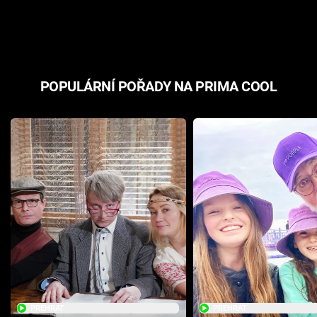
odpovědí
hororovou n
POPULÁRNÍ POŘADY NA PRIMA COOL
PŘEHRÁT
PŘEHRÁT