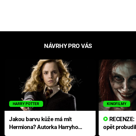
NÁVRHY PRO VÁS
HARRY POTTER
KINOFILMY
Jakou barvu kůže má mít
RECENZE: Smrtelné zlo se
Hermiona? Autorka Harryho
opět probudi
Pottera přišla s ráznou
přichází s n