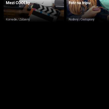
Mezi COOLky
Fotr na tripu
Komedie / Zábavný
Rodinný / Cestopisný