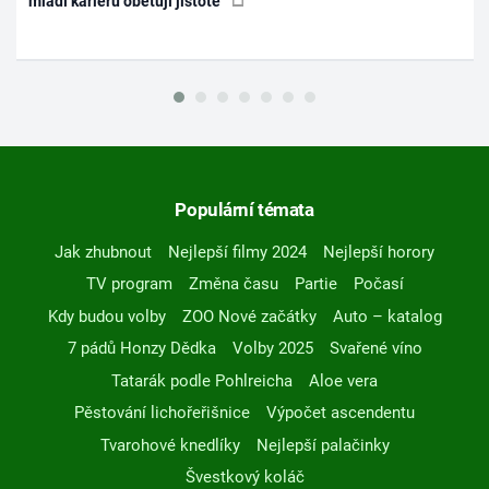
mladí kariéru obětují jistotě
Populární témata
Jak zhubnout
Nejlepší filmy 2024
Nejlepší horory
TV program
Změna času
Partie
Počasí
Kdy budou volby
ZOO Nové začátky
Auto – katalog
7 pádů Honzy Dědka
Volby 2025
Svařené víno
Tatarák podle Pohlreicha
Aloe vera
Pěstování lichořeřišnice
Výpočet ascendentu
Tvarohové knedlíky
Nejlepší palačinky
Švestkový koláč