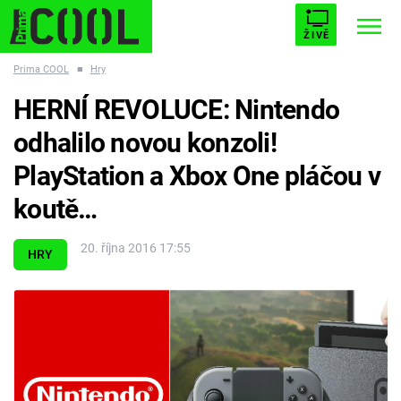
ŽIVĚ
Prima COOL
■
Hry
STARHOUSE
BUFFY, PŘEMOŽITELKA UPÍRŮ
Trendy:
HERNÍ REVOLUCE: Nintendo
ESCAPE
PLNEJ KOTEL
AVENGERS 5
odhalilo novou konzoli!
PlayStation a Xbox One pláčou v
koutě…
Témata
20. října 2016 17:55
HRY
Filmy
Seriály
Hry