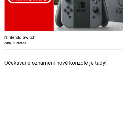
Cool Esport
Pořady
TV Program
Nintendo Switch
Zdroj: Nintendo
Sledujte prima+
Očekávané oznámení nové konzole je tady!
Přihlášení
Sledujte nás