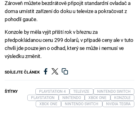
Zároveň můžete bezdrátově připojit standardní ovladač a
doma umístit zařízení do doku u televize a pokračovat z
pohodlí gauče.
Konzole by měla vyjít příští rok v březnu za
předpokládanou cenu 299 dolarů, v případě ceny ale v tuto
chvíli jde pouze jen o odhad, který se může i nemusí ve
výsledku změnit.
SDÍLEJTE ČLÁNEK
ŠTÍTKY
PLAYSTATION 4
TELEVIZE
NINTENDO SWITCH
PLAYSTATION
NINTENDO
XBOX ONE
KONZOLE
XBOX ONE
NINTENDO SWITCH
NVIDIA TEGRA