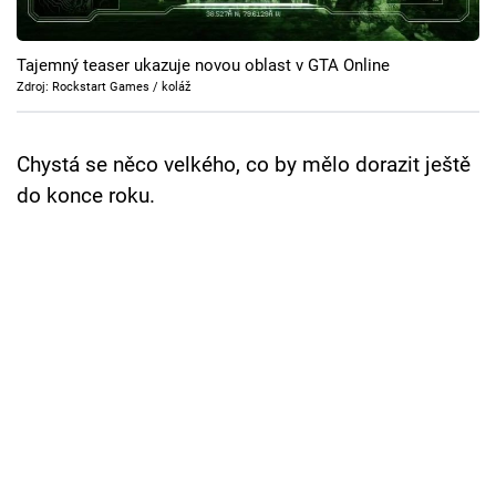
Cool Esport
Tajemný teaser ukazuje novou oblast v GTA Online
Pořady
Zdroj: Rockstart Games / koláž
TV Program
Chystá se něco velkého, co by mělo dorazit ještě
Sledujte prima+
do konce roku.
Přihlášení
Sledujte nás