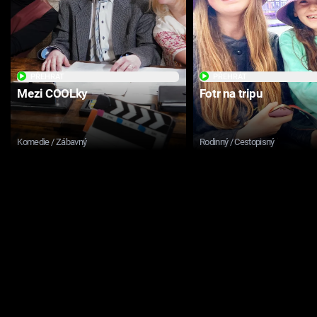
PŘEHRÁT
PŘEHRÁT
Mezi COOLky
Fotr na tripu
Komedie / Zábavný
Rodinný / Cestopisný