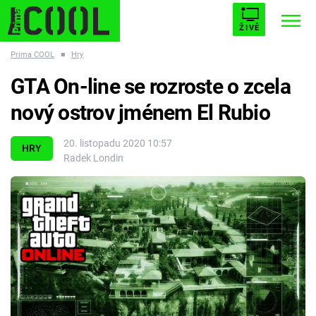
ŽIVĚ
Prima COOL
■
Hry
STARHOUSE
BUFFY, PŘEMOŽITELKA UPÍRŮ
Trendy:
GTA On-line se rozroste o zcela
ESCAPE
PLNEJ KOTEL
AVENGERS 5
nový ostrov jménem El Rubio
20. listopadu 2020 10:57
HRY
Radek Londin
Témata
Filmy
Seriály
Hry