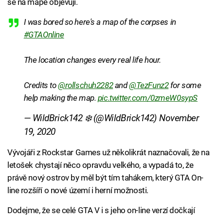
se na mapě objevují.
I was bored so here's a map of the corpses in
#GTAOnline
The location changes every real life hour.
Credits to
@rollschuh2282
and
@TezFunz2
for some
help making the map.
pic.twitter.com/0zmeW0sypS
— WildBrick142 ❄️ (@WildBrick142)
November
19, 2020
Vývojáři z Rockstar Games už několikrát naznačovali, že na
letošek chystají něco opravdu velkého, a vypadá to, že
právě nový ostrov by měl být tím tahákem, který GTA On-
line rozšíří o nové území i herní možnosti.
Dodejme, že se celé GTA V i s jeho on-line verzí dočkají