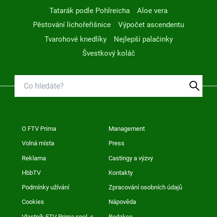
Tatarák podle Pohlreicha
Aloe vera
Pěstování lichořeřišnice
Výpočet ascendentu
Tvarohové knedlíky
Nejlepší palačinky
Švestkový koláč
O FTV Prima
Management
Volná místa
Press
Reklama
Castingy a výzvy
HbbTV
Kontakty
Podmínky užívání
Zpracování osobních údajů
Cookies
Nápověda
Vlastník FTV Prima spol. s
Redakce