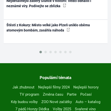
Nejdetailnější záběry Slunce v historii: Vědci odhalili i
neznámé víry. Podívejte se zblízka
Štěstí z Kokury: Město velké jako Plzeň uniklo oběma
atomovým bombám, zasáhla náhoda
Populární témata
Jak zhubnout
Nejlepší filmy 2024
Nejlepší horory
TV program
Změna času
Partie
Počasí
Kdy budou volby
ZOO Nové začátky
Auto – katalog
7 pádů Honzy Dědka
Volby 2025
Svařené víno