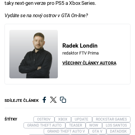
taky next-gen verze pro PS5 a Xbox Series.
Vydáte se na nový ostrov v GTA On-line?
Radek Londin
redaktor FTV Prima
VŠECHNY ČLÁNKY AUTORA
SDÍLEJTE ČLÁNEK
ŠTÍTKY
OSTROV
XBOX
UPDATE
ROCKSTAR GAMES
GRAND THEFT AUTO
TEASER
WOW
LOS SANTOS
GRAND THEFT AUTO V
GTA V
DATADISK