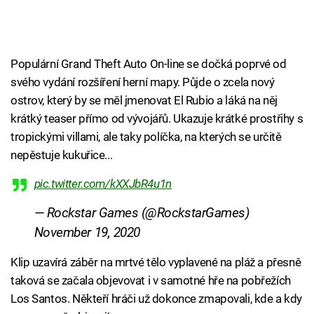
Populární Grand Theft Auto On-line se dočká poprvé od
svého vydání rozšíření herní mapy. Půjde o zcela nový
ostrov, který by se měl jmenovat El Rubio a láká na něj
krátký teaser přímo od vývojářů. Ukazuje krátké prostřihy s
tropickými villami, ale taky políčka, na kterých se určitě
nepěstuje kukuřice...
pic.twitter.com/kXXJbR4u1n
— Rockstar Games (@RockstarGames)
November 19, 2020
Klip uzavírá záběr na mrtvé tělo vyplavené na pláž a přesně
taková se začala objevovat i v samotné hře na pobřežích
Los Santos. Někteří hráči už dokonce zmapovali, kde a kdy