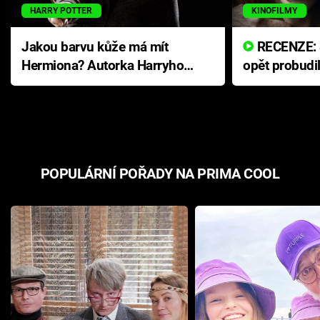
HARRY POTTER
KINOFILMY
Jakou barvu kůže má mít
RECENZE: Smrtelné zlo se
Hermiona? Autorka Harryho
opět probudi
Pottera přišla s ráznou
přichází s n
odpovědí
hororovou n
POPULÁRNÍ POŘADY NA PRIMA COOL