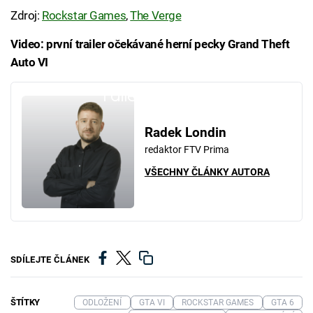
Zdroj:
Rockstar Games
,
The Verge
Video: první trailer očekávané herní pecky Grand Theft
Auto VI
Failed to fetch
Radek Londin
redaktor FTV Prima
VŠECHNY ČLÁNKY AUTORA
SDÍLEJTE ČLÁNEK
ŠTÍTKY
ODLOŽENÍ
GTA VI
ROCKSTAR GAMES
GTA 6