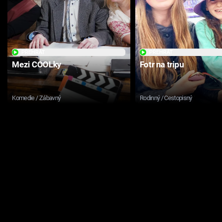
PŘEHRÁT
PŘEHRÁT
Mezi COOLky
Fotr na tripu
Komedie / Zábavný
Rodinný / Cestopisný