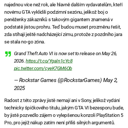
najednou více než rok, ale hlavně dalším vydavatelům, kteří
novému GTA vyklidili podzimní sezónu, jelikož boj o
peněženky zákazníků s takovým gigantem znamená v
podstatě jistou prohru. Teď budou muset prozměnu řešit,
zda stíhají ještě nadcházející zimu, protože z pozdního jara
se stala no-go zóna.
Grand Theft Auto VI is now set to release on May 26,
2026.
https://t.co/YgaIn1cYc8
pic.twitter.com/cyeK7GM6Ob
— Rockstar Games (@RockstarGames)
May 2,
2025
Radost z této zprávy jistě nemají ani v Sony, jelikož vydání
technicky špičkového titulu, jakým GTA VI bezesporu bude,
by jistě pozvedlo zájem o vylepšenou konzoli PlayStation 5
Pro, pro jejíž nákup zatím není příliš silných argumentů.