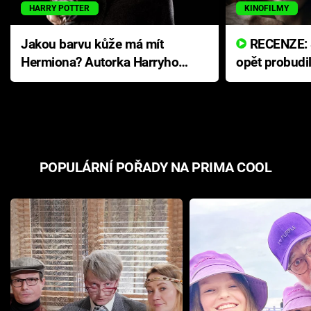
HARRY POTTER
KINOFILMY
Jakou barvu kůže má mít
RECENZE: Smrtelné zlo se
Hermiona? Autorka Harryho
opět probudi
Pottera přišla s ráznou
přichází s n
odpovědí
hororovou n
POPULÁRNÍ POŘADY NA PRIMA COOL