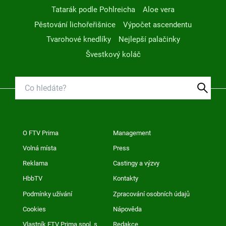
Tatarák podle Pohlreicha
Aloe vera
Pěstování lichořeřišnice
Výpočet ascendentu
Tvarohové knedlíky
Nejlepší palačinky
Švestkový koláč
O FTV Prima
Management
Volná místa
Press
Reklama
Castingy a výzvy
HbbTV
Kontakty
Podmínky užívání
Zpracování osobních údajů
Cookies
Nápověda
Vlastník FTV Prima spol. s
Redakce