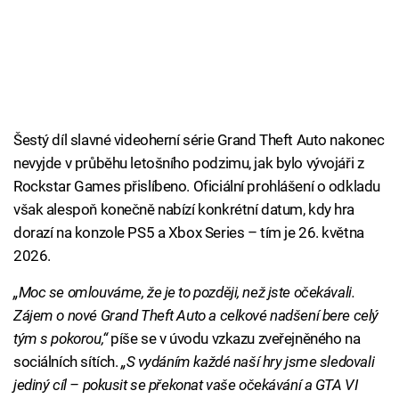
Šestý díl slavné videoherní série Grand Theft Auto nakonec
nevyjde v průběhu letošního podzimu, jak bylo vývojáři z
Rockstar Games přislíbeno. Oficiální prohlášení o odkladu
však alespoň konečně nabízí konkrétní datum, kdy hra
dorazí na konzole PS5 a Xbox Series – tím je 26. května
2026.
„Moc se omlouváme, že je to později, než jste očekávali.
Zájem o nové Grand Theft Auto a celkové nadšení bere celý
tým s pokorou,“
píše se v úvodu vzkazu zveřejněného na
sociálních sítích.
„S vydáním každé naší hry jsme sledovali
jediný cíl – pokusit se překonat vaše očekávání a GTA VI