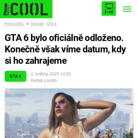
ŽIVĚ
Prima COOL
■
Speciály
GTA 6
STARHOUSE
BUFFY, PŘEMOŽITELKA UPÍRŮ
Trendy:
GTA 6 bylo oficiálně odloženo.
ESCAPE
PLNEJ KOTEL
AVENGERS 5
Konečně však víme datum, kdy
si ho zahrajeme
2. května 2025 14:52
GTA 6
Radek Londin
Témata
Filmy
Seriály
Hry