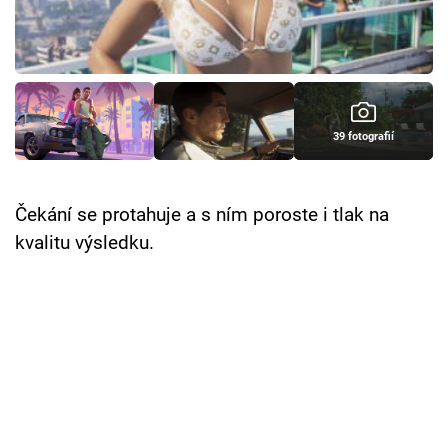
Cool Esport
Pořady
TV Program
39 fotografií
Sledujte prima+
Čekání se protahuje a s ním poroste i tlak na
Přihlášení
kvalitu výsledku.
Sledujte nás