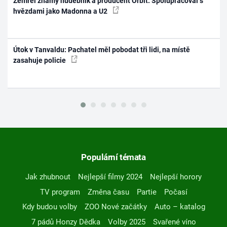
Zemřel známý hudebník a producent Orbit. Spolupracoval s
hvězdami jako Madonna a U2
Útok v Tanvaldu: Pachatel měl pobodat tři lidi, na místě
zasahuje policie
Populární témata
Jak zhubnout
Nejlepší filmy 2024
Nejlepší horory
TV program
Změna času
Partie
Počasí
Kdy budou volby
ZOO Nové začátky
Auto – katalog
7 pádů Honzy Dědka
Volby 2025
Svařené víno