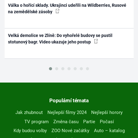
Válka o hořící sklady. Ukrajinci udeřili na Wildberries, Rusové
na zemědělské zásoby
Velká demolice ve Zlíně: Do vyhořelé budovy se pustil
stotunový bagr. Video ukazuje jeho postup
Populární témata
Jak zhubnout
Nejlepší filmy 2024
Nejlepší horory
TV program
Změna času
Partie
Počasí
Kdy budou volby
ZOO Nové začátky
Auto – katalog