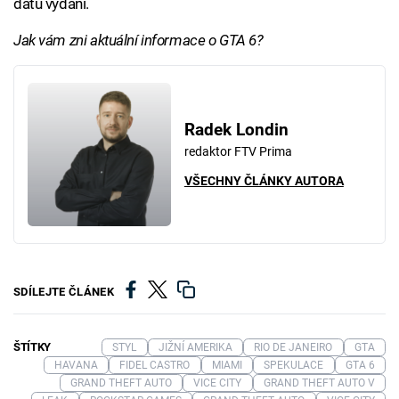
datu vydání.
Jak vám zni aktuální informace o GTA 6?
Radek Londin
redaktor FTV Prima
VŠECHNY ČLÁNKY AUTORA
SDÍLEJTE ČLÁNEK
ŠTÍTKY
STYL
JIŽNÍ AMERIKA
RIO DE JANEIRO
GTA
HAVANA
FIDEL CASTRO
MIAMI
SPEKULACE
GTA 6
GRAND THEFT AUTO
VICE CITY
GRAND THEFT AUTO V