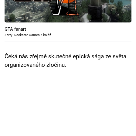
Cool Esport
Pořady
GTA fanart
TV Program
Zdroj: Rockstar Games / koláž
Sledujte prima+
Čeká nás zřejmě skutečné epická sága ze světa
organizovaného zločinu.
Přihlášení
Sledujte nás