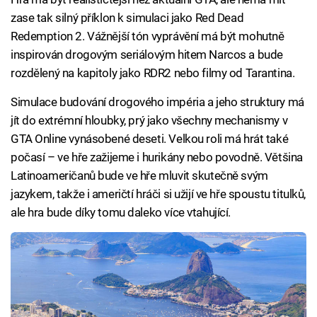
zase tak silný příklon k simulaci jako Red Dead
Redemption 2. Vážnější tón vyprávění má být mohutně
inspirován drogovým seriálovým hitem Narcos a bude
rozdělený na kapitoly jako RDR2 nebo filmy od Tarantina.
Simulace budování drogového impéria a jeho struktury má
jít do extrémní hloubky, prý jako všechny mechanismy v
GTA Online vynásobené deseti. Velkou roli má hrát také
počasí – ve hře zažijeme i hurikány nebo povodně. Většina
Latinoameričanů bude ve hře mluvit skutečně svým
jazykem, takže i američtí hráči si užijí ve hře spoustu titulků,
ale hra bude díky tomu daleko více vtahující.