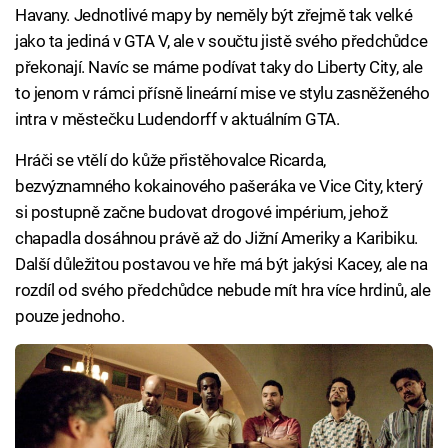
Havany. Jednotlivé mapy by neměly být zřejmě tak velké
jako ta jediná v GTA V, ale v součtu jistě svého předchůdce
překonají. Navíc se máme podívat taky do Liberty City, ale
to jenom v rámci přísně lineární mise ve stylu zasněženého
intra v městečku Ludendorff v aktuálním GTA.
Hráči se vtělí do kůže přistěhovalce Ricarda,
bezvýznamného kokainového pašeráka ve Vice City, který
si postupně začne budovat drogové impérium, jehož
chapadla dosáhnou právě až do Jižní Ameriky a Karibiku.
Další důležitou postavou ve hře má být jakýsi Kacey, ale na
rozdíl od svého předchůdce nebude mít hra více hrdinů, ale
pouze jednoho.