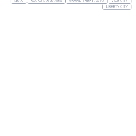
LEAK
ROCKSTAR GAMES
GRAND THEFT AUTO
VICE CITY
LIBERTY CITY