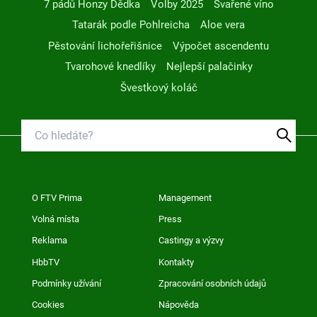
7 pádů Honzy Dědka
Volby 2025
Svařené víno
Tatarák podle Pohlreicha
Aloe vera
Pěstování lichořeřišnice
Výpočet ascendentu
Tvarohové knedlíky
Nejlepší palačinky
Švestkový koláč
O FTV Prima
Management
Volná místa
Press
Reklama
Castingy a výzvy
HbbTV
Kontakty
Podmínky užívání
Zpracování osobních údajů
Cookies
Nápověda