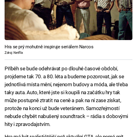
Hra se prý mohutně inspiruje seriálem Narcos
Zdroj: Netflix
Příběh se bude odehrávat po dlouhé časové období,
projdeme tak 70. a 80. léta a budeme pozorovat, jak se
jednotlivá místa mění, nejenom budovy a móda, ale třeba
taky auta. Auto, které jste si koupili na začátku hry tak
může postupně ztratit na ceně a pak na ní zase získat,
protože na konci už bude veteránem. Samozřejmostí
nebude chybět nabušený soundtrack – rádia s dobovými
hity i zpravodajstvím.
Hra má být realističtější než aktuální GTA, ale nemá mít