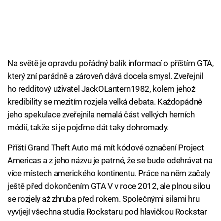
Na světě je opravdu pořádný balík informací o příštím GTA,
který zní parádně a zároveň dává docela smysl. Zveřejnil
ho redditový uživatel JackOLantern1982, kolem jehož
kredibility se mezitím rozjela velká debata. Každopádně
jeho spekulace zveřejnila nemalá část velkých herních
médií, takže si je pojďme dát taky dohromady.
Příští Grand Theft Auto má mít kódové označení Project
Americas a z jeho názvu je patrné, že se bude odehrávat na
více místech amerického kontinentu. Práce na něm začaly
ještě před dokončením GTA V v roce 2012, ale plnou silou
se rozjely až zhruba před rokem. Společnými silami hru
vyvíjejí všechna studia Rockstaru pod hlavičkou Rockstar