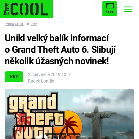
ŽIVĚ
Prima COOL
■
Hry
STARHOUSE
BUFFY, PŘEMOŽITELKA UPÍRŮ
Trendy:
Unikl velký balík informací
ESCAPE
PLNEJ KOTEL
AVENGERS 5
o Grand Theft Auto 6. Slibují
několik úžasných novinek!
2. července 2019 13:51
HRY
Radek Londin
Témata
Filmy
Seriály
Hry