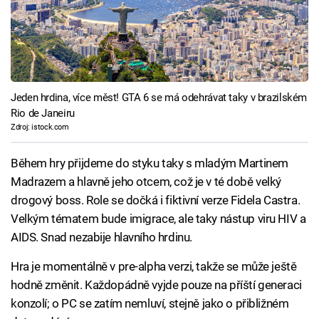
Jeden hrdina, více měst! GTA 6 se má odehrávat taky v brazilském
Rio de Janeiru
Zdroj: istock.com
Během hry přijdeme do styku taky s mladým Martinem
Madrazem a hlavně jeho otcem, což je v té době velký
drogový boss. Role se dočká i fiktivní verze Fidela Castra.
Velkým tématem bude imigrace, ale taky nástup viru HIV a
AIDS. Snad nezabije hlavního hrdinu.
Hra je momentálně v pre-alpha verzi, takže se může ještě
hodně změnit. Každopádně vyjde pouze na příští generaci
konzolí; o PC se zatím nemluví, stejně jako o přibližném