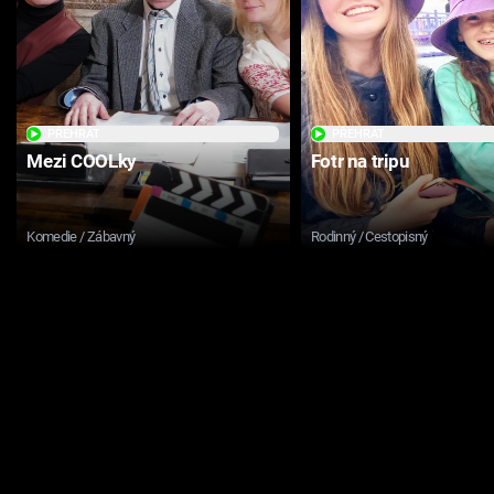
PŘEHRÁT
PŘEHRÁT
Mezi COOLky
Fotr na tripu
Komedie / Zábavný
Rodinný / Cestopisný