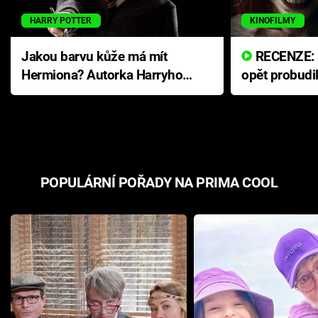
HARRY POTTER
KINOFILMY
Jakou barvu kůže má mít
RECENZE: Smrtelné zlo se
Hermiona? Autorka Harryho
opět probudi
Pottera přišla s ráznou
přichází s n
odpovědí
hororovou n
POPULÁRNÍ POŘADY NA PRIMA COOL