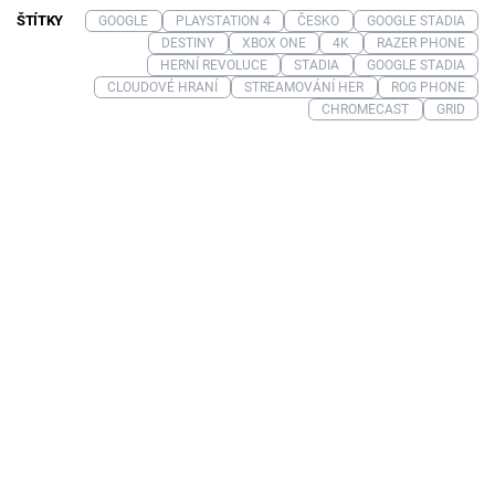
ŠTÍTKY
GOOGLE
PLAYSTATION 4
ČESKO
GOOGLE STADIA
DESTINY
XBOX ONE
4K
RAZER PHONE
HERNÍ REVOLUCE
STADIA
GOOGLE STADIA
CLOUDOVÉ HRANÍ
STREAMOVÁNÍ HER
ROG PHONE
CHROMECAST
GRID