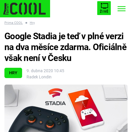
ŽIVĚ
Prima COOL
■
Hry
STARHOUSE
BUFFY, PŘEMOŽITELKA UPÍRŮ
Trendy:
Google Stadia je teď v plné verzi
ESCAPE
PLNEJ KOTEL
AVENGERS 5
na dva měsíce zdarma. Oficiálně
však není v Česku
9. dubna 2020 10:45
HRY
Radek Londin
Témata
Filmy
Seriály
Hry