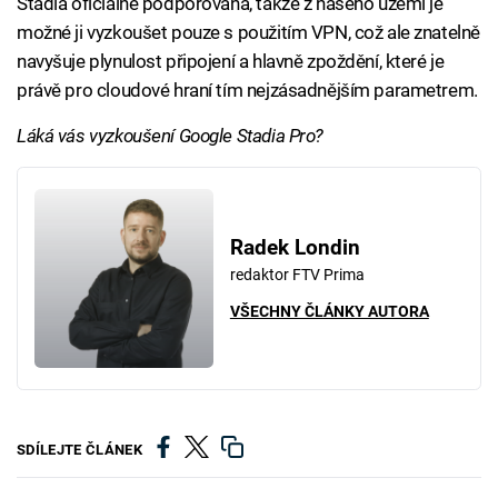
Stadia oficiálně podporována, takže z našeho území je
možné ji vyzkoušet pouze s použitím VPN, což ale znatelně
navyšuje plynulost připojení a hlavně zpoždění, které je
právě pro cloudové hraní tím nejzásadnějším parametrem.
Láká vás vyzkoušení Google Stadia Pro?
Radek Londin
redaktor FTV Prima
VŠECHNY ČLÁNKY AUTORA
SDÍLEJTE ČLÁNEK