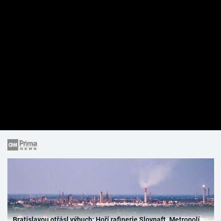
Bratislavou otřásl výbuch: Hoří rafinerie Slovnaft. Metropolí