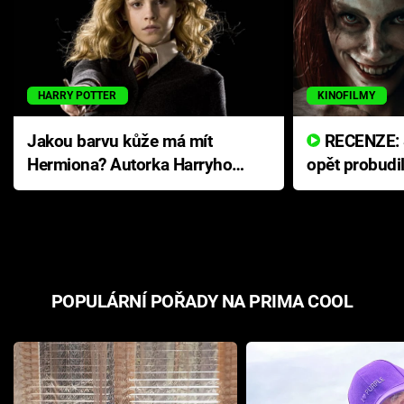
HARRY POTTER
KINOFILMY
Jakou barvu kůže má mít
RECENZE: Smrtelné zlo se
Hermiona? Autorka Harryho
opět probudi
Pottera přišla s ráznou
přichází s n
odpovědí
hororovou n
POPULÁRNÍ POŘADY NA PRIMA COOL