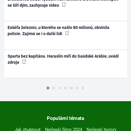
se šíří dým, zachycuje video
Exšéfa železnic, u kterého se našlo 80 milionů, obvinila
policie. Zajímá se i o další lidi
Sparta bez kapitána. Haraslín míří do Saúdské Arábie, uvádí
zdroje
Populární témata
Jak zhubnout
Nejlepší filmy 2024
Nejlepší horory