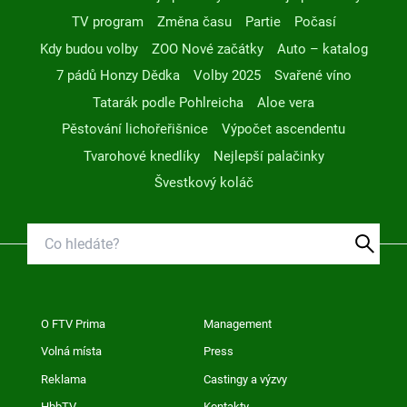
TV program
Změna času
Partie
Počasí
Kdy budou volby
ZOO Nové začátky
Auto – katalog
7 pádů Honzy Dědka
Volby 2025
Svařené víno
Tatarák podle Pohlreicha
Aloe vera
Pěstování lichořeřišnice
Výpočet ascendentu
Tvarohové knedlíky
Nejlepší palačinky
Švestkový koláč
O FTV Prima
Management
Volná místa
Press
Reklama
Castingy a výzvy
HbbTV
Kontakty