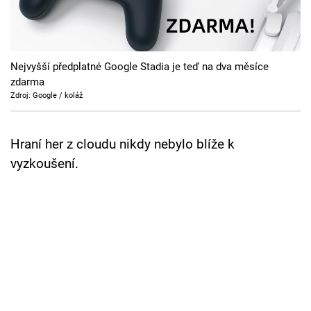
Cool Esport
Pořady
Nejvyšší předplatné Google Stadia je teď na dva měsíce
TV Program
zdarma
Zdroj: Google / koláž
Sledujte prima+
Hraní her z cloudu nikdy nebylo blíže k
Přihlášení
vyzkoušení.
Sledujte nás