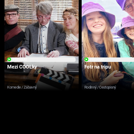
PŘEHRÁT
PŘEHRÁT
Mezi COOLky
Fotr na tripu
Komedie / Zábavný
Rodinný / Cestopisný