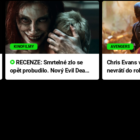
KINOFILMY
AVENGERS
RECENZE: Smrtelné zlo se
Chris Evans v
opět probudilo. Nový Evil Dead
nevrátí do ro
přichází s neodolatelnou
Ameriky
hororovou nabídkou