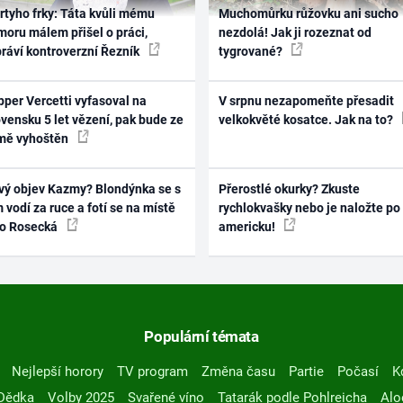
rtyho frky: Táta kvůli mému
Muchomůrku růžovku ani sucho
oru málem přišel o práci,
nezdolá! Jak ji rozeznat od
práví kontroverzní Řezník
tygrované?
per Vercetti vyfasoval na
V srpnu nezapomeňte přesadit
vensku 5 let vězení, pak bude ze
velkokvěté kosatce. Jak na to?
mě vyhoštěn
vý objev Kazmy? Blondýnka se s
Přerostlé okurky? Zkuste
 vodí za ruce a fotí se na místě
rychlokvašky nebo je naložte po
ko Rosecká
americku!
Populární témata
Nejlepší horory
TV program
Změna času
Partie
Počasí
K
Dědka
Volby 2025
Svařené víno
Tatarák podle Pohlreicha
Alo