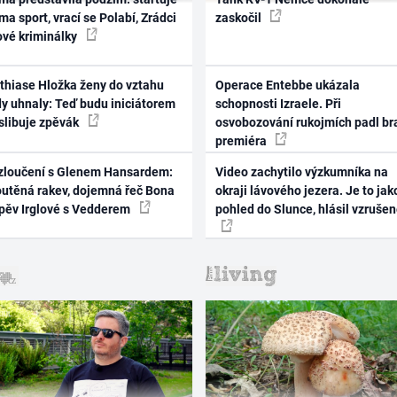
ma sport, vrací se Polabí, Zrádci
zaskočil
ové kriminálky
thiase Hložka ženy do vztahu
Operace Entebbe ukázala
dy uhnaly: Teď budu iniciátorem
schopnosti Izraele. Při
 slibuje zpěvák
osvobozování rukojmích padl br
premiéra
zloučení s Glenem Hansardem:
Video zachytilo výzkumníka na
outěná rakev, dojemná řeč Bona
okraji lávového jezera. Je to jak
zpěv Irglové s Vedderem
pohled do Slunce, hlásil vzruše