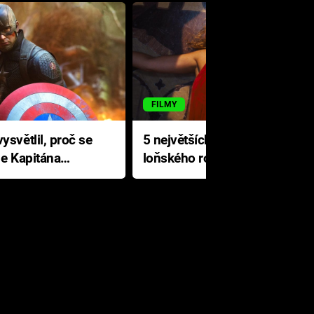
FILMY
ysvětlil, proč se
5 největších propadáků
le Kapitána
loňského roku: Disney na
jediné katastrofě prodělal 200
milionů dolarů