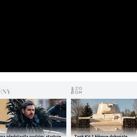
ma představila podzim: startuje
Tank KV-1 Němce dokonale