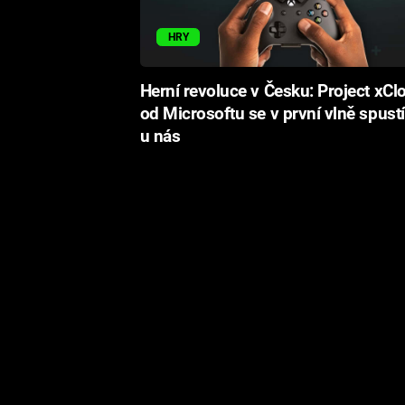
HRY
Herní revoluce v Česku: Project xCl
od Microsoftu se v první vlně spustí
u nás