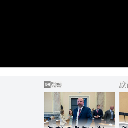
Podmínka pro Ukrajince za útok
Pri