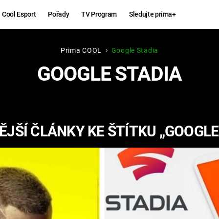
Cool Esport
Pořady
TV Program
Sledujte prima+
Prima COOL
Google Stadia
Hry
Zábava
GOOGLE STADIA
MAFIA
ZÁBAVN
GALERI
GTA 6
NEJLEP
JŠÍ ČLÁNKY KE ŠTÍTKU „GOOGLE
KINGDOM
KOMEDI
COME:
DELIVERANCE
CHUCK
NORRIS
ESPORT
DEADP