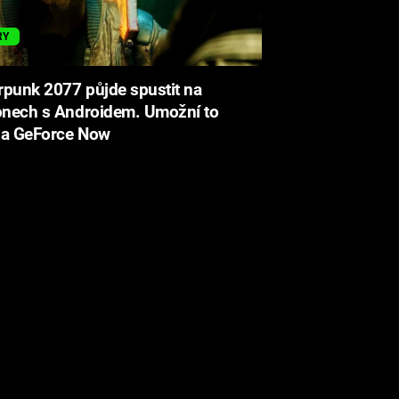
RY
punk 2077 půjde spustit na
onech s Androidem. Umožní to
ba GeForce Now