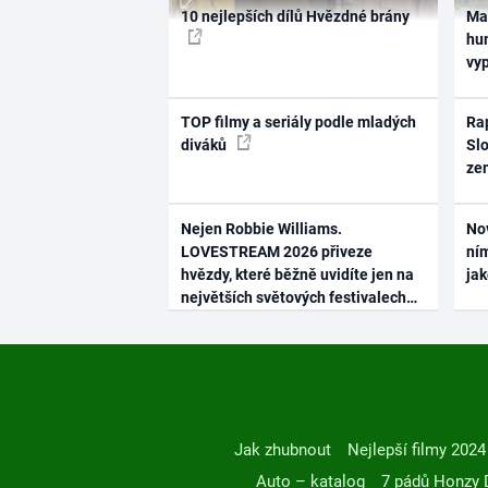
10 nejlepších dílů Hvězdné brány
Ma
hum
vy
TOP filmy a seriály podle mladých
Rap
diváků
Slo
ze
Nejen Robbie Williams.
No
LOVESTREAM 2026 přiveze
ním
hvězdy, které běžně uvidíte jen na
ja
největších světových festivalech
Jak zhubnout
Nejlepší filmy 2024
Auto – katalog
7 pádů Honzy 