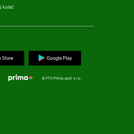
ý koláč
 Store
Google Play
© FTV Prima spol. s r.o.