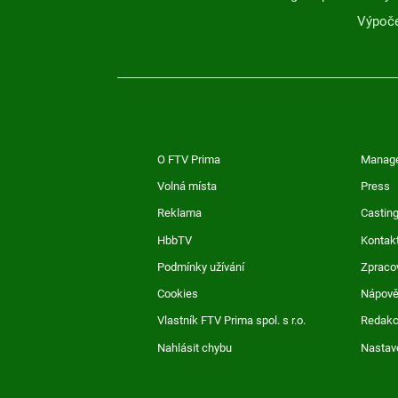
Výpoče
O FTV Prima
Manag
Volná místa
Press
Reklama
Casting
HbbTV
Kontak
Podmínky užívání
Zpraco
Cookies
Nápov
Vlastník FTV Prima spol. s r.o.
Redak
Nahlásit chybu
Nastav