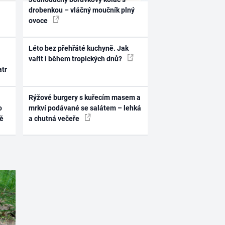
drobenkou – vláčný moučník plný
ovoce
Léto bez přehřáté kuchyně. Jak
vařit i během tropických dnů?
atr
Rýžové burgery s kuřecím masem a
o
mrkví podávané se salátem – lehká
ně
a chutná večeře