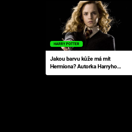
HARRY POTTER
Jakou barvu kůže má mít
Hermiona? Autorka Harryho
Pottera přišla s ráznou
odpovědí