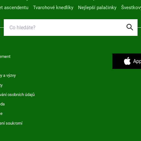
t ascendentu
Tvarohové knedlíky
Nejlepší palačinky
Švestkov
ement
App
y a výzvy
ty
vání osobních údajů
ěda
ce
ení soukromí