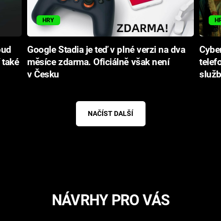
HRY
H
oud
Google Stadia je teď v plné verzi na dva
Cyber
 také
měsíce zdarma. Oficiálně však není
telef
v Česku
služ
NAČÍST DALŠÍ
NÁVRHY PRO VÁS