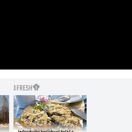
Jednoduchý borůvkový koláč s