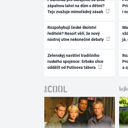
zápalnou lahví na dům s dětmi?
Pri
Tejc zvažuje mimořádný zásah
i n
Rozpohybují české školství
Ma
ředitelé? Resort věří, že nový
vž
nástroj utne nekonečné debaty
já,
Zelenskyj navštíví tradičního
Ro
ruského spojence: Srbsko chce
Pr
oddělit od Putinova tábora
a 