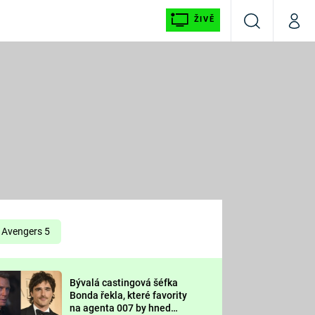
ŽIVĚ
Vyhledávání
Můj p
Prima+
É
CNN Prima NEWS
E
Prima FRESH
ŠÍ
Prima LIVING
E
Prima Ženy
Avengers 5
Prima LAJK
Bývalá castingová šéfka
OOL
Bonda řekla, které favority
Sledujte nás
na agenta 007 by hned