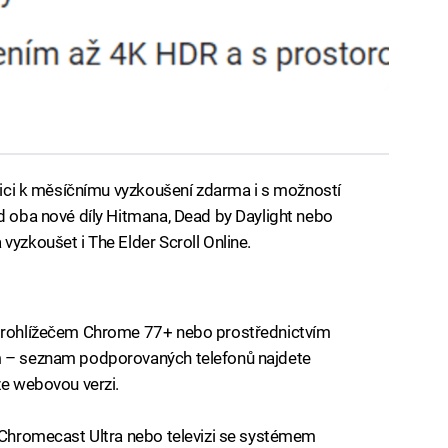
ozici k měsíčnímu vyzkoušení zdarma i s možností
ad oba nové díly Hitmana, Dead by Daylight nebo
vyzkoušet i The Elder Scroll Online.
 prohlížečem Chrome 77+ nebo prostřednictvím
ím – seznam podporovaných telefonů najdete
rze webovou verzi.
t Chromecast Ultra nebo televizi se systémem