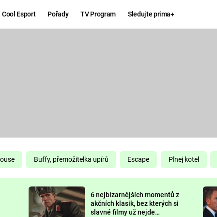
Cool Esport
Pořady
TV Program
Sledujte prima+
Hry
Zábava
MAFIA
ZÁBAVN
GALERI
GTA 6
NEJLEP
KINGDOM
KOMEDI
COME:
DELIVERANCE
CHUCK
House
Buffy, přemožitelka upírů
Escape
Plnej kotel
NORRIS
ESPORT
6 nejbizarnějších momentů z
DEADP
akčních klasik, bez kterých si
slavné filmy už nejde