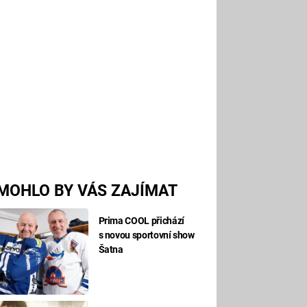
MOHLO BY VÁS ZAJÍMAT
Prima COOL přichází
s novou sportovní show
Šatna