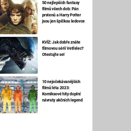
50 nejlepších fantasy
filmů všech dob: Pán
prstenů a Harry Potter
jsou jen špičkou ledovce
KVÍZ: Jak dobře znáte
filmovou sérii Vetřelec?
Otestujte se!
10 nejočekávanějších
filmů léta 2023:
Komiksové hity doplní
návraty akčních legend