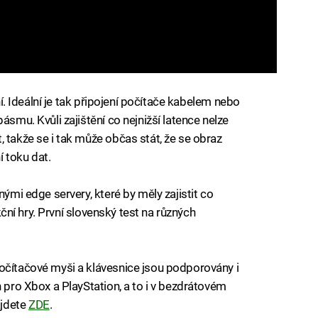
ení. Ideální je tak připojení počítače kabelem nebo
ásmu. Kvůli zajištění co nejnižší latence nelze
 takže se i tak může občas stát, že se obraz
 toku dat.
nými edge servery, které by měly zajistit co
akční hry. První slovenský test na různých
očítačové myši a klávesnice jsou podporovány i
h pro Xbox a PlayStation, a to i v bezdrátovém
ajdete
ZDE
.