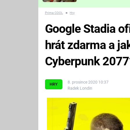
Které děsivé pecky vám
nejvíc zvednou tep?
Prima COOL
■
Hry
Google Stadia of
hrát zdarma a jak
Cyberpunk 2077
8. prosince 2020 10:37
HRY
Radek Londin