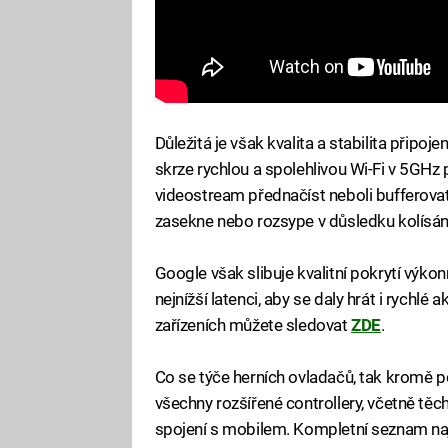
Důležitá je však kvalita a stabilita připoj
skrze rychlou a spolehlivou Wi-Fi v 5GHz p
videostream přednačíst neboli bufferovat,
zasekne nebo rozsype v důsledku kolísání
Google však slibuje kvalitní pokrytí výkon
nejnížší latenci, aby se daly hrát i rychlé 
zařízeních můžete sledovat
ZDE
.
Co se týče herních ovladačů, tak kromě p
všechny rozšířené controllery, včetně těc
spojení s mobilem. Kompletní seznam n