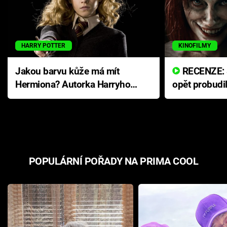
HARRY POTTER
KINOFILMY
Jakou barvu kůže má mít
RECENZE: Smrtelné zlo se
Hermiona? Autorka Harryho
opět probudi
Pottera přišla s ráznou
přichází s n
odpovědí
hororovou n
POPULÁRNÍ POŘADY NA PRIMA COOL