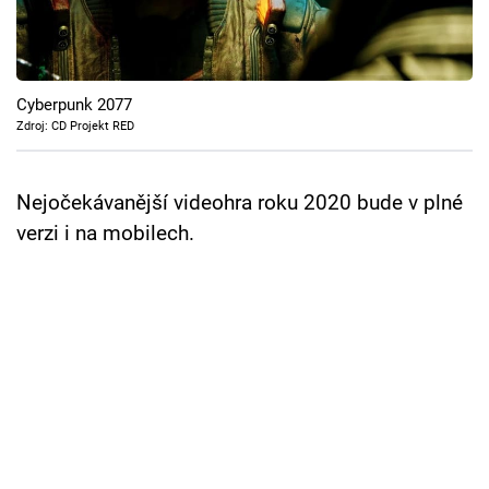
Cool Esport
Pořady
Cyberpunk 2077
TV Program
Zdroj: CD Projekt RED
Sledujte prima+
Nejočekávanější videohra roku 2020 bude v plné
verzi i na mobilech.
Přihlášení
Sledujte nás