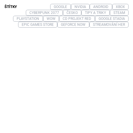
ŠTÍTKY
GOOGLE
NVIDIA
ANDROID
XBOX
CYBERPUNK 2077
ČESKO
TIPY A TRIKY
STEAM
PLAYSTATION
WOW
CD PROJEKT RED
GOOGLE STADIA
EPIC GAMES STORE
GEFORCE NOW
STREAMOVÁNÍ HER