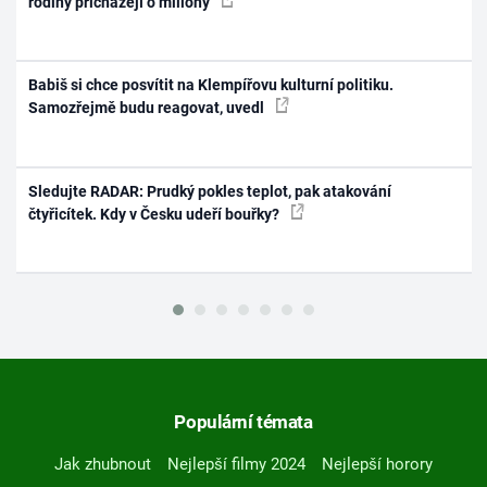
rodiny přicházejí o miliony
Babiš si chce posvítit na Klempířovu kulturní politiku.
Samozřejmě budu reagovat, uvedl
Sledujte RADAR: Prudký pokles teplot, pak atakování
čtyřicítek. Kdy v Česku udeří bouřky?
Populární témata
Jak zhubnout
Nejlepší filmy 2024
Nejlepší horory