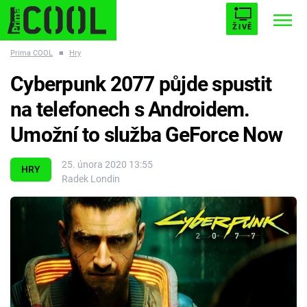
ŽIVĚ
Prima COOL
■
Hry
STARHOUSE
BUFFY, PŘEMOŽITELKA UPÍRŮ
Trendy:
Cyberpunk 2077 půjde spustit
ESCAPE
PLNEJ KOTEL
AVENGERS 5
na telefonech s Androidem.
Umožní to služba GeForce Now
25. února 2020 13:55
HRY
Radek Londin
Témata
Filmy
Seriály
Hry