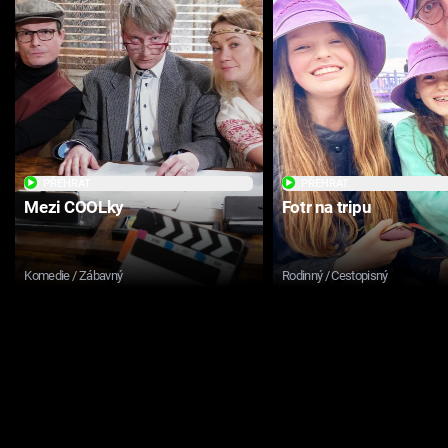
PŘEHRÁT
PŘEHRÁT
Mezi COOLky
Fotr na tripu
Komedie / Zábavný
Rodinný / Cestopisný