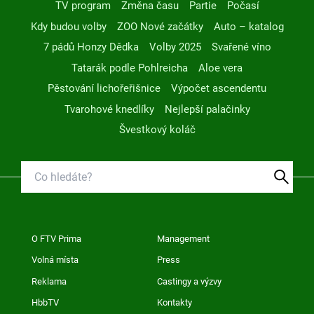
TV program
Změna času
Partie
Počasí
Kdy budou volby
ZOO Nové začátky
Auto – katalog
7 pádů Honzy Dědka
Volby 2025
Svařené víno
Tatarák podle Pohlreicha
Aloe vera
Pěstování lichořeřišnice
Výpočet ascendentu
Tvarohové knedlíky
Nejlepší palačinky
Švestkový koláč
O FTV Prima
Management
Volná místa
Press
Reklama
Castingy a výzvy
HbbTV
Kontakty