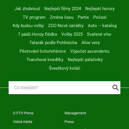
Jak zhubnout
Nejlepší filmy 2024
Nejlepší horory
TV program
Změna času
Partie
Počasí
Kdy budou volby
ZOO Nové začátky
Auto – katalog
7 pádů Honzy Dědka
Volby 2025
Svařené víno
Tatarák podle Pohlreicha
Aloe vera
Pěstování lichořeřišnice
Výpočet ascendentu
Tvarohové knedlíky
Nejlepší palačinky
Švestkový koláč
O FTV Prima
Management
Volná místa
Press