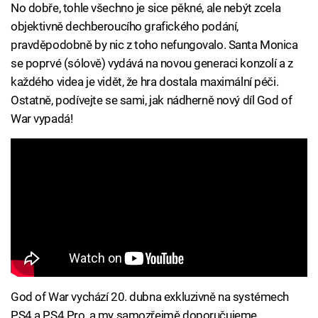
No dobře, tohle všechno je sice pěkné, ale nebýt zcela
objektivně dechberoucího grafického podání,
pravděpodobně by nic z toho nefungovalo. Santa Monica
se poprvé (sólově) vydává na novou generaci konzolí a z
každého videa je vidět, že hra dostala maximální péči.
Ostatně, podívejte se sami, jak nádherně nový díl God of
War vypadá!
God of War vychází 20. dubna exkluzivně na systémech
PS4 a PS4 Pro, a my samozřejmě doporučujeme