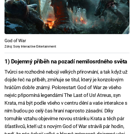
God of War
Zdroj: Sony Interactive Entertainment
1) Dojemný příběh na pozadí nemilosrdného světa
Tvůrci se rozhodně nebojí velkých přirovnání, a tak když už
dojde řeč na příběh, zmiňuje se titul, který je konzolovým
hráčům dobře známý. Polorestart God of War ze všeho
nejvíc připomíná legendární The Last of Us! Atreus, syn
Krata, má být podle všeho v centru dění a vaše interakce s
ním budou po celý čas hraní naprosto zásadní. Díky
tomuhle vztahu objevíme novou stránku Krata a těch pár
šťastlivců, kteří už s novým God of War strávili pár hodin,
tvrdí, že nás čekají velké a hlavně zatraceně dojemné věci.