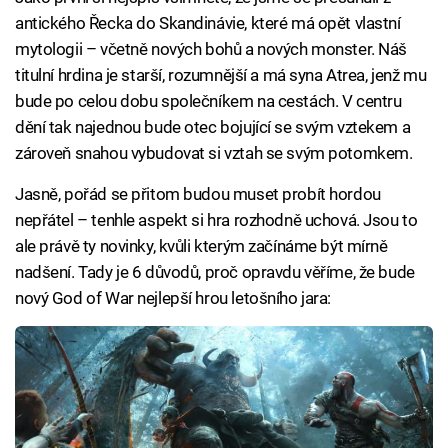
antického Řecka do Skandinávie, které má opět vlastní
mytologii – včetně nových bohů a nových monster. Náš
titulní hrdina je starší, rozumnější a má syna Atrea, jenž mu
bude po celou dobu společníkem na cestách. V centru
dění tak najednou bude otec bojující se svým vztekem a
zároveň snahou vybudovat si vztah se svým potomkem.
Jasně, pořád se přitom budou muset probít hordou
nepřátel – tenhle aspekt si hra rozhodně uchová. Jsou to
ale právě ty novinky, kvůli kterým začínáme být mírně
nadšení. Tady je 6 důvodů, proč opravdu věříme, že bude
nový God of War nejlepší hrou letošního jara: