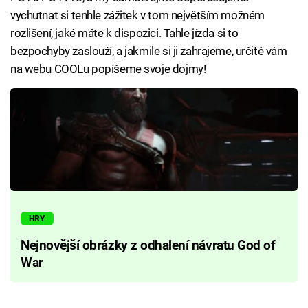
vychutnat si tenhle zážitek v tom největším možném
rozlišení, jaké máte k dispozici. Tahle jízda si to
bezpochyby zaslouží, a jakmile si ji zahrajeme, určitě vám
na webu COOLu popíšeme svoje dojmy!
HRY
Nejnovější obrázky z odhalení návratu God of
War