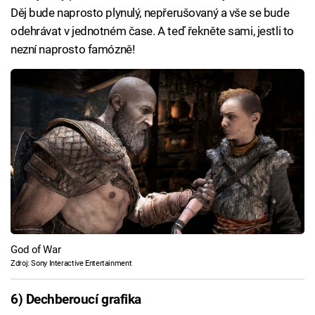
Děj bude naprosto plynulý, nepřerušovaný a vše se bude
odehrávat v jednotném čase. A teď řekněte sami, jestli to
nezní naprosto famózně!
God of War
Zdroj: Sony Interactive Entertainment
6) Dechberoucí grafika