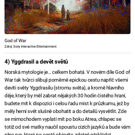
God of War
Zdroj: Sony Interactive Entertainment
4) Yggdrasil a devět světů
Norská mytologie je… celkem bohatá. V novém díle God of
War tak tvůrci slibují poměrně epickou cestu napříč všemi
devíti světy Yggdrasilu (stromu světa), a kromě hlavního
děje, který by měl zabrat nějakých 30 hodin čistého hraní,
budete mít k dispozici i celou řadu míst k průzkumu, jež by
měly herní svět slušně obohatit a do detailů vysvětlit. Zde
se mimochodem vyplatí mít po boku Atrea, chlapec se
totiž od své matky naučil spoustu cizích jazyků a bude vám
plno run, které po cestě objevíte, zdatně překládat.