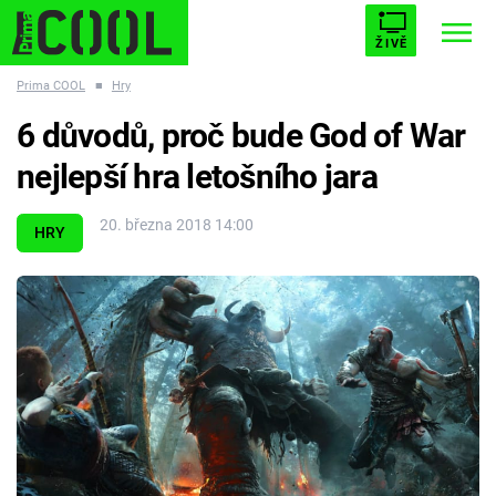
ŽIVĚ
Prima COOL
■
Hry
STARHOUSE
BUFFY, PŘEMOŽITELKA UPÍRŮ
Trendy:
6 důvodů, proč bude God of War
ESCAPE
PLNEJ KOTEL
AVENGERS 5
nejlepší hra letošního jara
20. března 2018 14:00
HRY
Témata
Filmy
Seriály
Hry