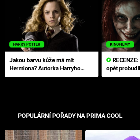
HARRY POTTER
KINOFILMY
Jakou barvu kůže má mít
RECENZE: Smrtelné zlo se
Hermiona? Autorka Harryho
opět probudi
Pottera přišla s ráznou
přichází s n
odpovědí
hororovou n
POPULÁRNÍ POŘADY NA PRIMA COOL