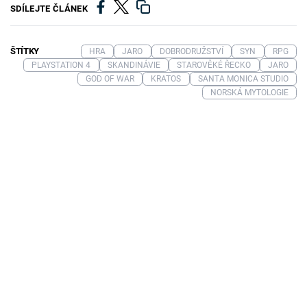
SDÍLEJTE ČLÁNEK
ŠTÍTKY
HRA
JARO
DOBRODRUŽSTVÍ
SYN
RPG
PLAYSTATION 4
SKANDINÁVIE
STAROVĚKÉ ŘECKO
JARO
GOD OF WAR
KRATOS
SANTA MONICA STUDIO
NORSKÁ MYTOLOGIE