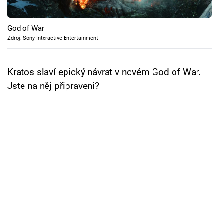
Cool Esport
God of War
Pořady
Zdroj: Sony Interactive Entertainment
TV Program
Kratos slaví epický návrat v novém God of War.
Sledujte prima+
Jste na něj připraveni?
Přihlášení
Sledujte nás