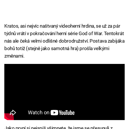
Kratos, asi nejvíc naštvaný videoherní hrdina, se už za pár
týdnů vrátí v pokračování herní série God of War. Tentokrát
nás ale čeká velmi odlišné dobrodružství. Postava zabijáka
bohů totiž (stejně jako samotná hra) prošla velkými
změnami.
Jako první si nejspíš všimnete, že jsme se přesunuli z