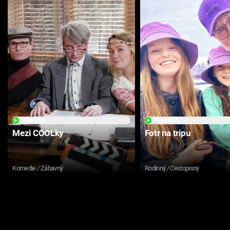
PŘEHRÁT
PŘEHRÁT
Mezi COOLky
Fotr na tripu
Komedie / Zábavný
Rodinný / Cestopisný