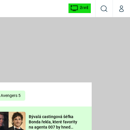
ŽIVĚ
Vyhledávání
Můj p
Prima+
É
CNN Prima NEWS
E
Prima FRESH
ŠÍ
Prima LIVING
E
Prima Ženy
Avengers 5
Prima LAJK
Bývalá castingová šéfka
OOL
Bonda řekla, které favority
Sledujte nás
na agenta 007 by hned