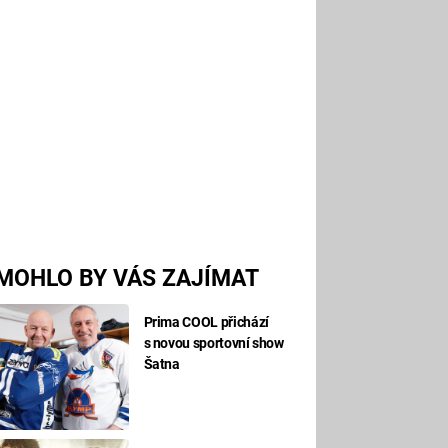
MOHLO BY VÁS ZAJÍMAT
Prima COOL přichází
s novou sportovní show
Šatna