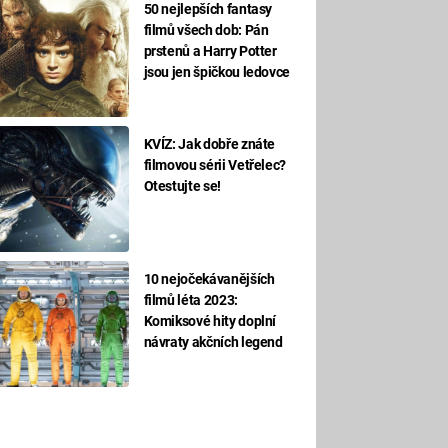
50 nejlepších fantasy
filmů všech dob: Pán
prstenů a Harry Potter
jsou jen špičkou ledovce
KVÍZ: Jak dobře znáte
filmovou sérii Vetřelec?
Otestujte se!
10 nejočekávanějších
filmů léta 2023:
Komiksové hity doplní
návraty akčních legend