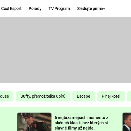
Cool Esport
Pořady
TV Program
Sledujte prima+
Hry
Zábava
MAFIA
ZÁBAVN
GALERI
GTA 6
NEJLEP
KINGDOM
KOMEDI
COME:
DELIVERANCE
CHUCK
House
Buffy, přemožitelka upírů
Escape
Plnej kotel
NORRIS
ESPORT
6 nejbizarnějších momentů z
DEADP
akčních klasik, bez kterých si
slavné filmy už nejde