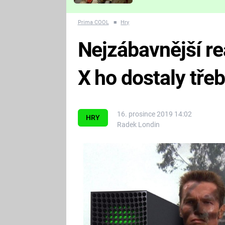
Které děsivé pecky vám
nejvíc zvednou tep?
Prima COOL
■
Hry
Nejzábavnější re
X ho dostaly tř
16. prosince 2019 14:02
HRY
Radek Londin