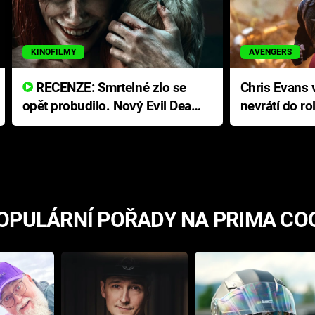
KINOFILMY
AVENGERS
RECENZE: Smrtelné zlo se
Chris Evans v
opět probudilo. Nový Evil Dead
nevrátí do ro
přichází s neodolatelnou
Ameriky
hororovou nabídkou
OPULÁRNÍ POŘADY NA PRIMA CO