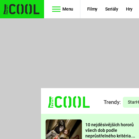
Menu
Filmy
Seriály
Hry
Seriály
Filmy
SIMPSONOVI
STAR WARS
HVĚZDNÁ
AVENGERS
BRÁNA
RYCHLE A
TEORIE
ZBĚSILE 10
Trendy:
VELKÉHO
Star
PREDÁTOR
TŘESKU
10 nejděsivějších hororů
FUTURAMA
všech dob podle
neprůstřelného kritéria.