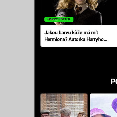
HARRY POTTER
Jakou barvu kůže má mít
Hermiona? Autorka Harryho
Pottera přišla s ráznou
odpovědí
P