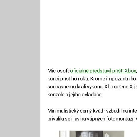
Microsoft
oficiálně představil příští Xbox
konci příštího roku. Kromě impozantního 
současnému králi výkonu, Xboxu One X, j
konzole a jejího ovladače.
Minimalistický černý kvádr vzbudil na inte
přivalila se i lavina vtipných fotomontáží