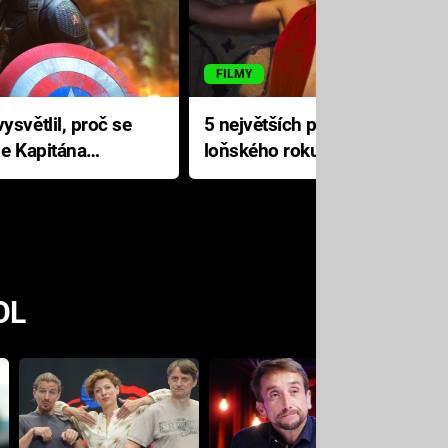
FILMY
ysvětlil, proč se
5 největších propadáků
le Kapitána
loňského roku: Disney na
jediné katastrofě prodělal 200
milionů dolarů
OL