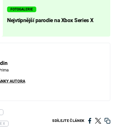
FOTOGALERIE
Nejvtipnější parodie na Xbox Series X
din
Prima
ÁNKY AUTORA
X
SDÍLEJTE ČLÁNEK
E X