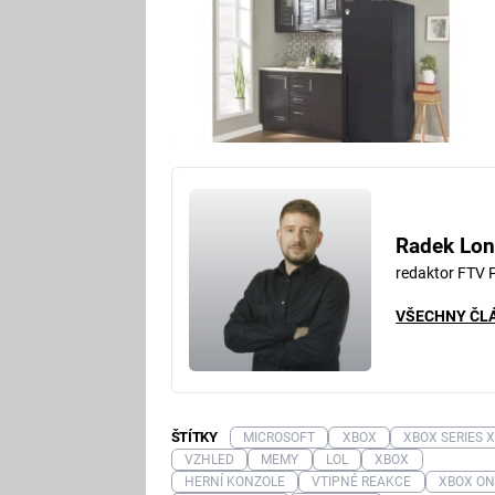
Radek Lon
redaktor FTV 
VŠECHNY ČL
ŠTÍTKY
MICROSOFT
XBOX
XBOX SERIES 
VZHLED
MEMY
LOL
XBOX
HERNÍ KONZOLE
VTIPNÉ REAKCE
XBOX ON