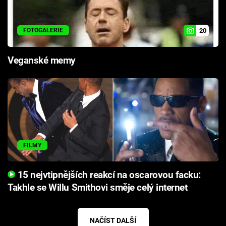
20
FOTOGALERIE
Veganské memy
FILMY
15 nejvtipnějších reakcí na oscarovou facku:
Takhle se Willu Smithovi směje celý internet
NAČÍST DALŠÍ