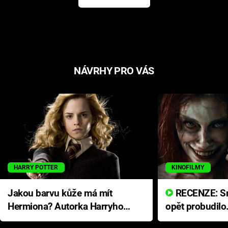
NÁVRHY PRO VÁS
HARRY POTTER
KINOFILMY
Jakou barvu kůže má mít
RECENZE: Smrtelné zlo se
Hermiona? Autorka Harryho
opět probudilo
Pottera přišla s ráznou
přichází s neo