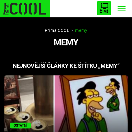
ŽIVĚ
STARHOUSE
BUFFY, PŘEMOŽITELKA UPÍRŮ
Trendy:
Prima COOL
memy
MEMY
ESCAPE
PLNEJ KOTEL
AVENGERS 5
NEJNOVĚJŠÍ ČLÁNKY KE ŠTÍTKU „MEMY“
Témata
Filmy
Seriály
Hry
OSTATNÍ