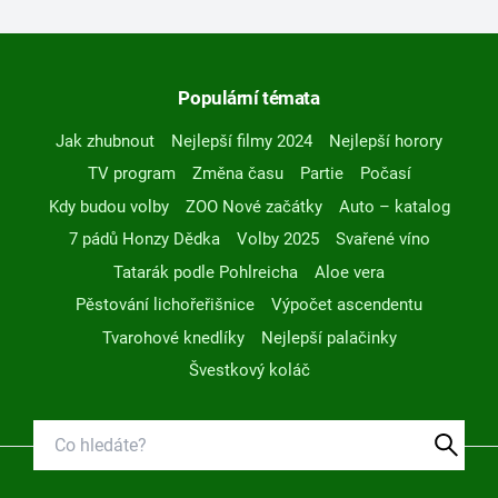
Populární témata
Jak zhubnout
Nejlepší filmy 2024
Nejlepší horory
TV program
Změna času
Partie
Počasí
Kdy budou volby
ZOO Nové začátky
Auto – katalog
7 pádů Honzy Dědka
Volby 2025
Svařené víno
Tatarák podle Pohlreicha
Aloe vera
Pěstování lichořeřišnice
Výpočet ascendentu
Tvarohové knedlíky
Nejlepší palačinky
Švestkový koláč