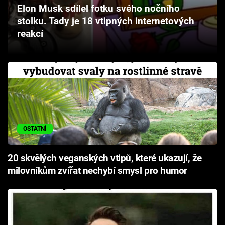
Elon Musk sdílel fotku svého nočního
Cool Esport
stolku. Tady je 18 vtipných internetových
reakcí
Pořady
TV Program
Sledujte prima+
Přihlášení
OSTATNÍ
Sledujte nás
20 skvělých veganských vtipů, které ukazují, že
milovníkům zvířat nechybí smysl pro humor