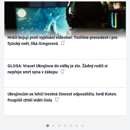
Hráči bojují proti vypínání videoher. Tvoříme precedent i pro
fyzický svět, říká Gregorová
GLOSA: Vracet Ukrajince do války je zlo. Žádný rodič si
nepřeje smrt syna v zákopu
Ukrajincům se lehčí trestná činnost odpouštěla, tvrdí Koten.
Pospíšil chtěl vidět čísla