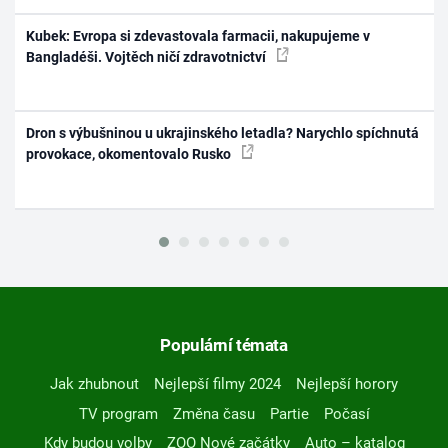
Kubek: Evropa si zdevastovala farmacii, nakupujeme v
Bangladéši. Vojtěch ničí zdravotnictví
Dron s výbušninou u ukrajinského letadla? Narychlo spíchnutá
provokace, okomentovalo Rusko
Populární témata
Jak zhubnout
Nejlepší filmy 2024
Nejlepší horory
TV program
Změna času
Partie
Počasí
Kdy budou volby
ZOO Nové začátky
Auto – katalog