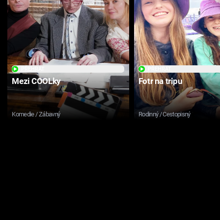
PŘEHRÁT
PŘEHRÁT
Mezi COOLky
Fotr na tripu
Komedie / Zábavný
Rodinný / Cestopisný