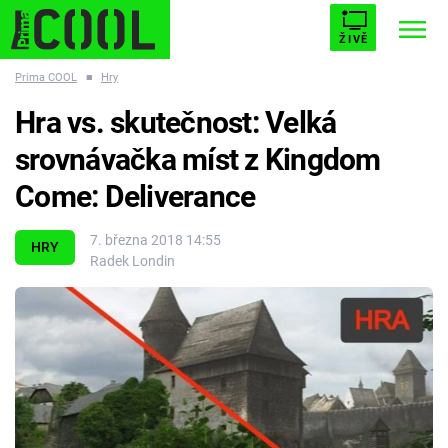
ŽIVĚ
Prima COOL
■
Hry
STARHOUSE
BUFFY, PŘEMOŽITELKA UPÍRŮ
Trendy:
Hra vs. skutečnost: Velká
ESCAPE
PLNEJ KOTEL
AVENGERS 5
srovnávačka míst z Kingdom
Come: Deliverance
7. března 2018 14:55
HRY
Radek Londin
Témata
Filmy
Seriály
Hry