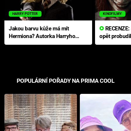
HARRY POTTER
KINOFILMY
Jakou barvu kůže má mít
RECENZE: Smrtelné zlo se
Hermiona? Autorka Harryho
opět probudi
Pottera přišla s ráznou
přichází s n
odpovědí
hororovou n
POPULÁRNÍ POŘADY NA PRIMA COOL