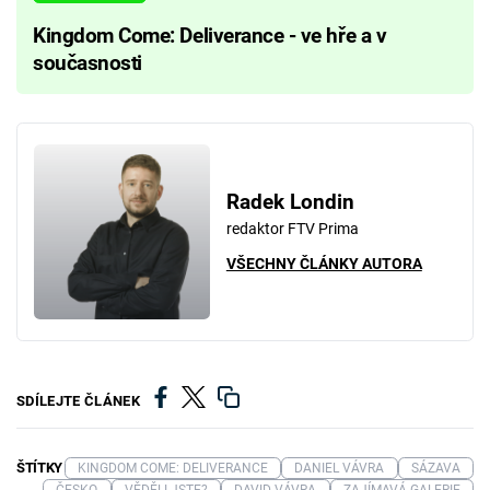
Kingdom Come: Deliverance - ve hře a v
současnosti
Radek Londin
redaktor FTV Prima
VŠECHNY ČLÁNKY AUTORA
SDÍLEJTE ČLÁNEK
ŠTÍTKY
KINGDOM COME: DELIVERANCE
DANIEL VÁVRA
SÁZAVA