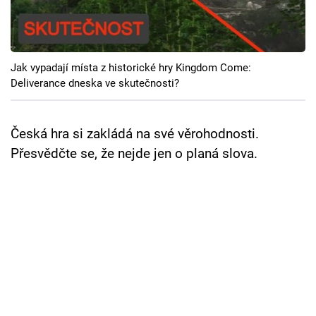
Cool Esport
Pořady
Jak vypadají místa z historické hry Kingdom Come:
TV Program
Deliverance dneska ve skutečnosti?
Sledujte prima+
Česká hra si zakládá na své věrohodnosti.
Přesvědčte se, že nejde jen o planá slova.
Přihlášení
Sledujte nás