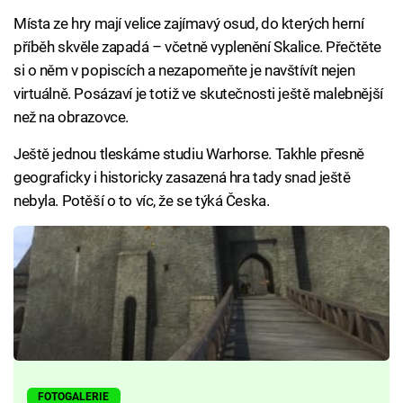
Místa ze hry mají velice zajímavý osud, do kterých herní
příběh skvěle zapadá – včetně vyplenění Skalice. Přečtěte
si o něm v popiscích a nezapomeňte je navštívít nejen
virtuálně. Posázaví je totiž ve skutečnosti ještě malebnější
než na obrazovce.
Ještě jednou tleskáme studiu Warhorse. Takhle přesně
geograficky i historicky zasazená hra tady snad ještě
nebyla. Potěší o to víc, že se týká Česka.
FOTOGALERIE