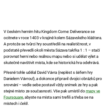
V českém herním hitu Kingdom Come: Deliverance se
ocitnete v roce 1403 v krajině kolem Sázavského kláštera.
A protože se tvůrci hry soustředili na realističnost, v
podstatě převedli okolí města Sázava takřka 1 : 1 – stačí
porovnat herní nebo reálnou mapu nebo si udělat výlet a
skutečně navštívit místa, kde se historická hra odehrává.
Přesně tohle udělal David Vávra (neplést s šéfem hry
Danielem Vávrou!), a dokonce připravil dvojici obrázků pro
srovnání – vedle sebe postavil vždy snímek ze hry a pak
stejné místo ze současnosti. Vše pak umístil do
mapy ve
Foursquare
, abyste na místa sami trefili a třeba se na
místech i
čekli
.