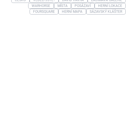
ČESKO
VĚDĚLI JSTE?
DAVID VÁVRA
ZAJÍMAVÁ GALERIE
WARHORSE
MÍSTA
POSÁZAVÍ
HERNÍ LOKACE
FOURSQUARE
HERNÍ MAPA
SÁZAVSKÝ KLÁŠTER