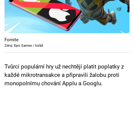
Cool Esport
Pořady
TV Program
Fornite
Zdroj: Epic Games / koláž
Sledujte prima+
Tvůrci populární hry už nechtějí platit poplatky z
Přihlášení
každé mikrotransakce a připravili žalobu proti
monopolnímu chování Applu a Googlu.
Sledujte nás