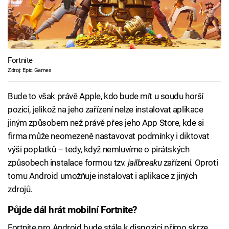
Fortnite
Zdroj: Epic Games
Bude to však právě Apple, kdo bude mít u soudu horší
pozici, jelikož na jeho zařízení nelze instalovat aplikace
jiným způsobem než právě přes jeho App Store, kde si
firma může neomezeně nastavovat podmínky i diktovat
výši poplatků – tedy, když nemluvíme o pirátských
způsobech instalace formou tzv.
jailbreaku
zařízení. Oproti
tomu Android umožňuje instalovat i aplikace z jiných
zdrojů.
Půjde dál hrát mobilní Fortnite?
Fortnite pro Android bude stále k dispozici přímo skrze