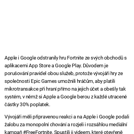
Apple i Google odstranily hru Fortnite ze svých obchodů s
aplikacemi App Store a Google Play. Důvodem je
porušování pravidel obou služeb, protože vývojáři hry ze
společnosti Epic Games umožnili hráčům, aby platili
mikrotransakce při hraní přímo na jejich účet a obešly tak
systém, v němž si Apple a Google berou z každé utracené
částky 30% poplatek.
Vývojáři měli připravenou reakci a na Apple i Google podali
žalobu za monopolní chování a rozjeli i rozsáhlou mediální
kampaň #FreeFortnite. Spustili ji videem, které otevřeně