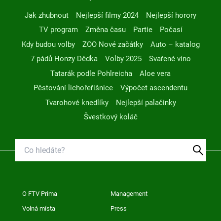
Jak zhubnout
Nejlepší filmy 2024
Nejlepší horory
TV program
Změna času
Partie
Počasí
Kdy budou volby
ZOO Nové začátky
Auto – katalog
7 pádů Honzy Dědka
Volby 2025
Svařené víno
Tatarák podle Pohlreicha
Aloe vera
Pěstování lichořeřišnice
Výpočet ascendentu
Tvarohové knedlíky
Nejlepší palačinky
Švestkový koláč
O FTV Prima
Management
Volná místa
Press