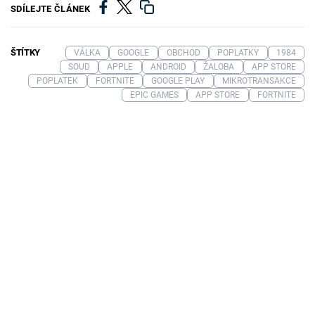
SDÍLEJTE ČLÁNEK
ŠTÍTKY
VÁLKA
GOOGLE
OBCHOD
POPLATKY
1984
SOUD
APPLE
ANDROID
ŽALOBA
APP STORE
POPLATEK
FORTNITE
GOOGLE PLAY
MIKROTRANSAKCE
EPIC GAMES
APP STORE
FORTNITE