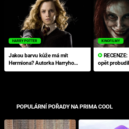
HARRY POTTER
KINOFILMY
Jakou barvu kůže má mít
RECENZE: Smrtelné zlo se
Hermiona? Autorka Harryho
opět probudi
Pottera přišla s ráznou
přichází s n
odpovědí
hororovou n
POPULÁRNÍ POŘADY NA PRIMA COOL