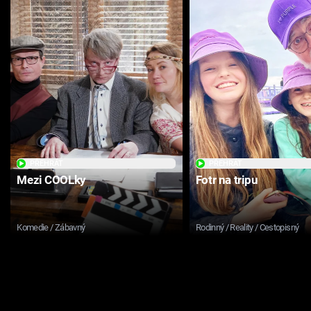
PŘEHRÁT
PŘEHRÁT
Mezi COOLky
Fotr na tripu
Komedie / Zábavný
Rodinný / Reality / Cestopisný