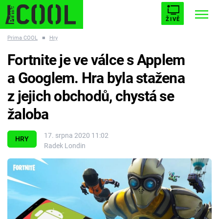
ŽIVĚ
Prima COOL
■
Hry
STARHOUSE
BUFFY, PŘEMOŽITELKA UPÍRŮ
Trendy:
Fortnite je ve válce s Applem
ESCAPE
PLNEJ KOTEL
AVENGERS 5
a Googlem. Hra byla stažena
z jejich obchodů, chystá se
žaloba
Témata
17. srpna 2020 11:02
HRY
Radek Londin
Filmy
Seriály
Hry