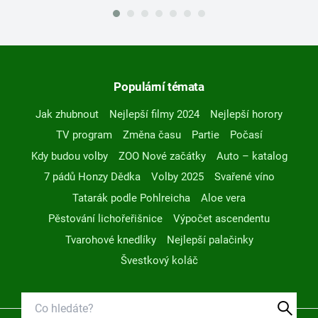
Populární témata
Jak zhubnout
Nejlepší filmy 2024
Nejlepší horory
TV program
Změna času
Partie
Počasí
Kdy budou volby
ZOO Nové začátky
Auto – katalog
7 pádů Honzy Dědka
Volby 2025
Svařené víno
Tatarák podle Pohlreicha
Aloe vera
Pěstování lichořeřišnice
Výpočet ascendentu
Tvarohové knedlíky
Nejlepší palačinky
Švestkový koláč