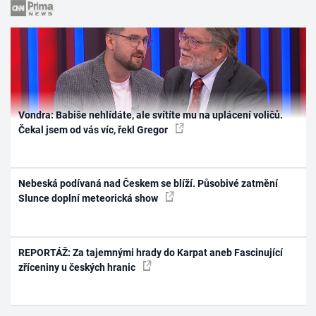
Vondra: Babiše nehlídáte, ale svítíte mu na uplácení voličů.
Čekal jsem od vás víc, řekl Gregor
Nebeská podívaná nad Českem se blíží. Působivé zatmění
Slunce doplní meteorická show
REPORTÁŽ: Za tajemnými hrady do Karpat aneb Fascinující
zříceniny u českých hranic