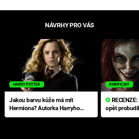
NÁVRHY PRO VÁS
HARRY POTTER
KINOFILMY
Jakou barvu kůže má mít
RECENZE: Smrtelné zlo se
Hermiona? Autorka Harryho
opět probudi
Pottera přišla s ráznou
přichází s n
odpovědí
hororovou n