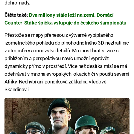
dohromady.
Čtěte také:
Dva miliony stále leží na zemi. Domácí
Counter-Strike špička vstupuje do českého šampionátu
Přestože se mapy přenesou z výtvarně vypiplaného
izometrického pohledu do plnohodnotného 3D, neztratí nic
z atmosféry a množství detailů. Možnost hrát si více s
přiblížením a perspektivou navíc umožní vyprávět
dynamicky přímo v prostředí. Více než desítka misí se má
odehrávat v mnoha evropských lokacích či v poušti severní
Afriky. Nechybí ani ponorková základna v ledové
Skandinávii.