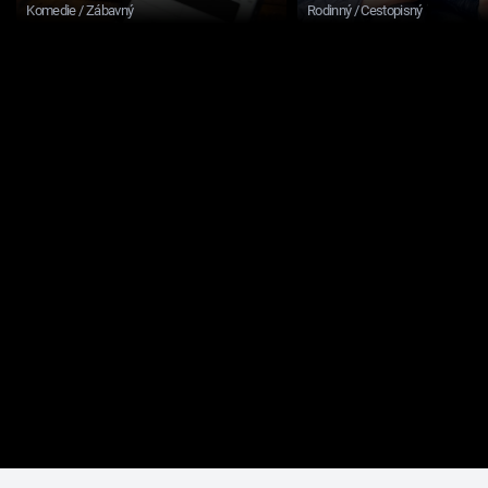
Komedie / Zábavný
Rodinný / Cestopisný