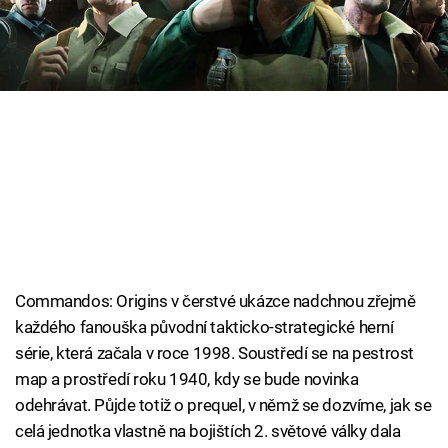
Cool Esport
Pořady
TV Program
Sledujte prima+
Přihlášení
Commandos: Origins v čerstvé ukázce nadchnou zřejmě
Sledujte nás
každého fanouška původní takticko-strategické herní
série, která začala v roce 1998. Soustředí se na pestrost
map a prostředí roku 1940, kdy se bude novinka
odehrávat. Půjde totiž o prequel, v němž se dozvíme, jak se
celá jednotka vlastně na bojištích 2. světové války dala