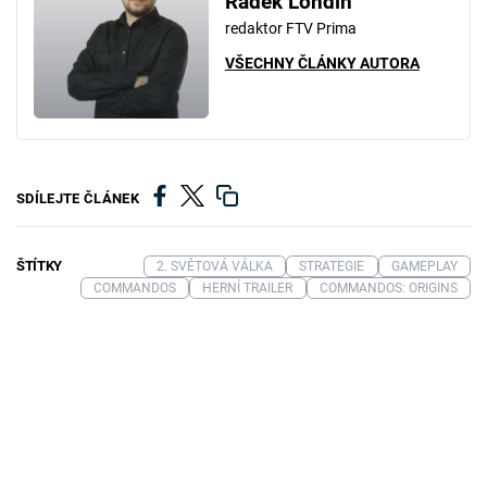
Radek Londin
redaktor FTV Prima
VŠECHNY ČLÁNKY AUTORA
SDÍLEJTE ČLÁNEK
ŠTÍTKY
2. SVĚTOVÁ VÁLKA
STRATEGIE
GAMEPLAY
COMMANDOS
HERNÍ TRAILER
COMMANDOS: ORIGINS