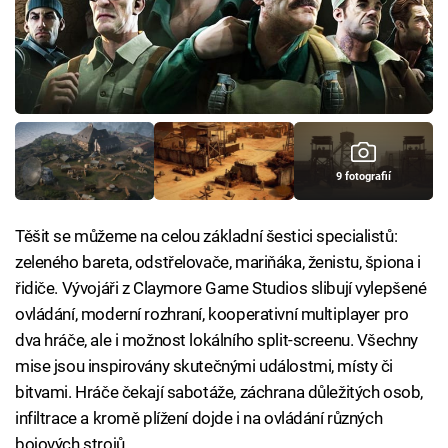
9 fotografií
Těšit se můžeme na celou základní šestici specialistů:
zeleného bareta, odstřelovače, mariňáka, ženistu, špiona i
řidiče. Vývojáři z Claymore Game Studios slibují vylepšené
ovládání, moderní rozhraní, kooperativní multiplayer pro
dva hráče, ale i možnost lokálního split-screenu. Všechny
mise jsou inspirovány skutečnými událostmi, místy či
bitvami. Hráče čekají sabotáže, záchrana důležitých osob,
infiltrace a kromě plížení dojde i na ovládání různých
bojových strojů.