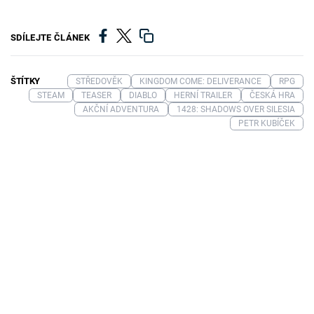
SDÍLEJTE ČLÁNEK
ŠTÍTKY
STŘEDOVĚK
KINGDOM COME: DELIVERANCE
RPG
STEAM
TEASER
DIABLO
HERNÍ TRAILER
ČESKÁ HRA
AKČNÍ ADVENTURA
1428: SHADOWS OVER SILESIA
PETR KUBÍČEK