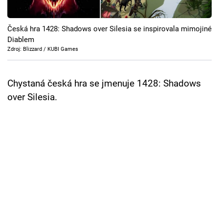
Cool Esport
Česká hra 1428: Shadows over Silesia se inspirovala mimojiné
Pořady
Diablem
Zdroj: Blizzard / KUBI Games
TV Program
Sledujte prima+
Chystaná česká hra se jmenuje 1428: Shadows
over Silesia.
Přihlášení
Sledujte nás