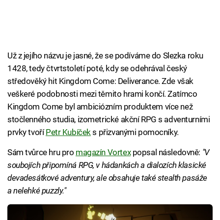
Už z jejího názvu je jasné, že se podíváme do Slezka roku
1428, tedy čtvrtstoletí poté, kdy se odehrával český
středověký hit Kingdom Come: Deliverance. Zde však
veškeré podobnosti mezi těmito hrami končí. Zatímco
Kingdom Come byl ambiciózním produktem více než
stočlenného studia, izometrické akční RPG s adventurními
prvky tvoří
Petr Kubíček
s přizvanými pomocníky.
Sám tvůrce hru pro
magazín Vortex
popsal následovně:
"V
soubojích připomíná RPG, v hádankách a dialozích klasické
devadesátkové adventury, ale obsahuje také stealth pasáže
a nelehké puzzly."