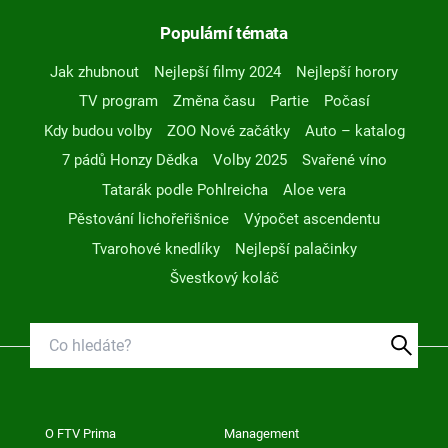
Populární témata
Jak zhubnout
Nejlepší filmy 2024
Nejlepší horory
TV program
Změna času
Partie
Počasí
Kdy budou volby
ZOO Nové začátky
Auto – katalog
7 pádů Honzy Dědka
Volby 2025
Svařené víno
Tatarák podle Pohlreicha
Aloe vera
Pěstování lichořeřišnice
Výpočet ascendentu
Tvarohové knedlíky
Nejlepší palačinky
Švestkový koláč
O FTV Prima
Management