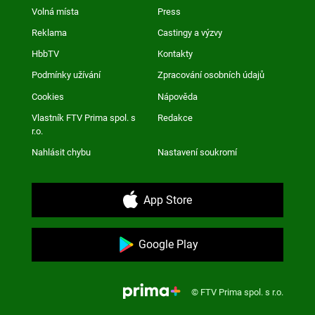
Volná místa
Press
Reklama
Castingy a výzvy
HbbTV
Kontakty
Podmínky užívání
Zpracování osobních údajů
Cookies
Nápověda
Vlastník FTV Prima spol. s
Redakce
r.o.
Nahlásit chybu
Nastavení soukromí
App Store
Google Play
© FTV Prima spol. s r.o.