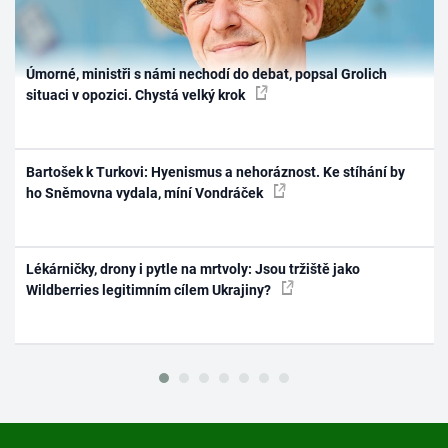
Úmorné, ministři s námi nechodí do debat, popsal Grolich
situaci v opozici. Chystá velký krok
Bartošek k Turkovi: Hyenismus a nehoráznost. Ke stíhání by
ho Sněmovna vydala, míní Vondráček
Lékárničky, drony i pytle na mrtvoly: Jsou tržiště jako
Wildberries legitimním cílem Ukrajiny?