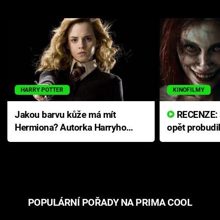
HARRY POTTER
KINOFILMY
Jakou barvu kůže má mít
RECENZE: Smrtelné zlo se
Hermiona? Autorka Harryho
opět probudi
Pottera přišla s ráznou
přichází s n
odpovědí
hororovou n
POPULÁRNÍ POŘADY NA PRIMA COOL