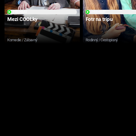
PŘEHRÁT
PŘEHRÁT
Mezi COOLky
Fotr na tripu
Komedie / Zábavný
Rodinný / Cestopisný