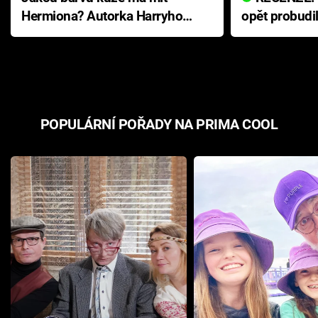
Hermiona? Autorka Harryho
opět probudi
Pottera přišla s ráznou
přichází s n
odpovědí
hororovou n
POPULÁRNÍ POŘADY NA PRIMA COOL