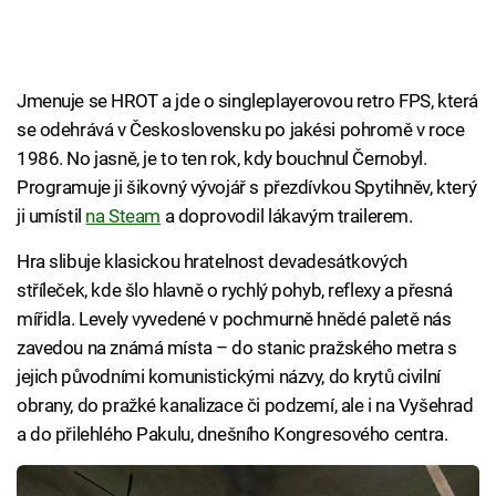
Jmenuje se HROT a jde o singleplayerovou retro FPS, která
se odehrává v Československu po jakési pohromě v roce
1986. No jasně, je to ten rok, kdy bouchnul Černobyl.
Programuje ji šikovný vývojář s přezdívkou Spytihněv, který
ji umístil
na Steam
a doprovodil lákavým trailerem.
Hra slibuje klasickou hratelnost devadesátkových
stříleček, kde šlo hlavně o rychlý pohyb, reflexy a přesná
mířidla. Levely vyvedené v pochmurně hnědé paletě nás
zavedou na známá místa – do stanic pražského metra s
jejich původními komunistickými názvy, do krytů civilní
obrany, do pražké kanalizace či podzemí, ale i na Vyšehrad
a do přilehlého Pakulu, dnešního Kongresového centra.