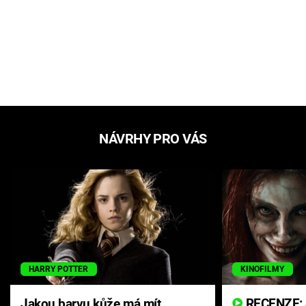
NÁVRHY PRO VÁS
HARRY POTTER
KINOFILMY
Jakou barvu kůže má mít
RECENZE: Smrtelné zlo se