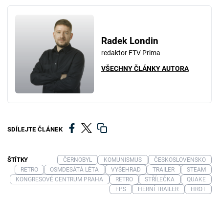
Radek Londin
redaktor FTV Prima
VŠECHNY ČLÁNKY AUTORA
SDÍLEJTE ČLÁNEK
ŠTÍTKY
ČERNOBYL
KOMUNISMUS
ČESKOSLOVENSKO
RETRO
OSMDESÁTÁ LÉTA
VYŠEHRAD
TRAILER
STEAM
KONGRESOVÉ CENTRUM PRAHA
RETRO
STŘÍLEČKA
QUAKE
FPS
HERNÍ TRAILER
HROT