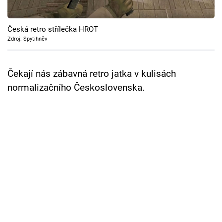
Cool Esport
Česká retro střílečka HROT
Pořady
Zdroj: Spytihněv
TV Program
Čekají nás zábavná retro jatka v kulisách
Sledujte prima+
normalizačního Československa.
Přihlášení
Sledujte nás