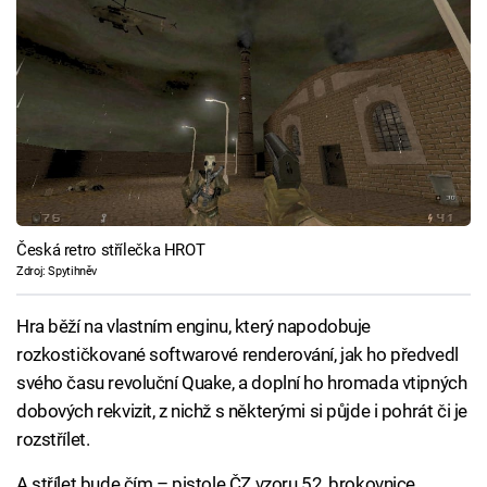
Česká retro střílečka HROT
Zdroj: Spytihněv
Hra běží na vlastním enginu, který napodobuje
rozkostičkované softwarové renderování, jak ho předvedl
svého času revoluční Quake, a doplní ho hromada vtipných
dobových rekvizit, z nichž s některými si půjde i pohrát či je
rozstřílet.
A střílet bude čím – pistole ČZ vzoru 52, brokovnice,