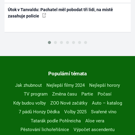
Útok v Tanvaldu: Pachatel měl pobodat tři lidi, na místě
zasahuje policie
Populární témata
Jak zhubnout
Nejlepší filmy 2024
Nejlepší horory
TV program
Změna času
Partie
Počasí
Kdy budou volby
ZOO Nové začátky
Auto – katalog
7 pádů Honzy Dědka
Volby 2025
Svařené víno
Tatarák podle Pohlreicha
Aloe vera
Pěstování lichořeřišnice
Výpočet ascendentu