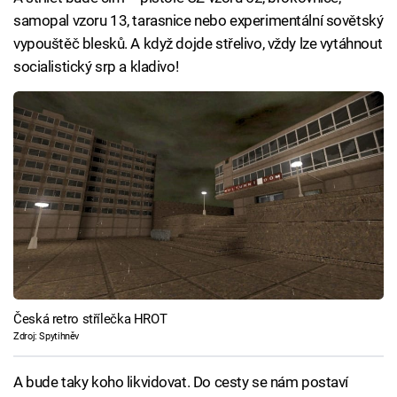
samopal vzoru 13, tarasnice nebo experimentální sovětský
vypouštěč blesků. A když dojde střelivo, vždy lze vytáhnout
socialistický srp a kladivo!
Česká retro střílečka HROT
Zdroj: Spytihněv
A bude taky koho likvidovat. Do cesty se nám postaví