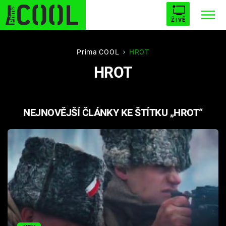
ŽIVĚ
STARHOUSE
BUFFY, PŘEMOŽITELKA UPÍRŮ
Trendy:
Prima COOL
HROT
HROT
ESCAPE
PLNEJ KOTEL
AVENGERS 5
NEJNOVĚJŠÍ ČLÁNKY KE ŠTÍTKU „HROT“
Témata
Filmy
Seriály
Hry