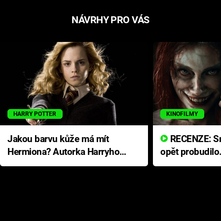
NÁVRHY PRO VÁS
HARRY POTTER
KINOFILMY
Jakou barvu kůže má mít
RECENZE: Smrtelné zlo se
Hermiona? Autorka Harryho
opět probudilo
Pottera přišla s ráznou
přichází s neo
odpovědí
hororovou nab