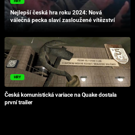
HRY
Cool Esport
Nejlepší česká hra roku 2024: Nová
válečná pecka slaví zasloužené vítězství
Pořady
TV Program
Sledujte prima+
Přihlášení
HRY
Sledujte nás
Česká komunistická variace na Quake dostala
první trailer