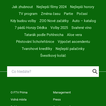
Jak zhubnout
Nejlepší filmy 2024
Nejlepší horory
TV program
Změna času
Partie
Počasí
Kdy budou volby
ZOO Nové začátky
Auto – katalog
7 pádů Honzy Dědka
Volby 2025
Svařené víno
Tatarák podle Pohlreicha
Aloe vera
Pěstování lichořeřišnice
Výpočet ascendentu
Tvarohové knedlíky
Nejlepší palačinky
Švestkový koláč
O FTV Prima
Management
Volná místa
Press