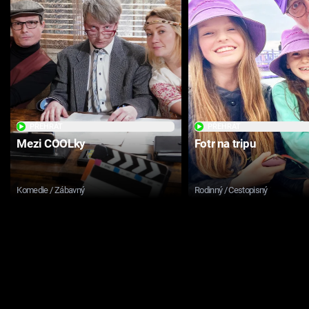
PŘEHRÁT
PŘEHRÁT
Mezi COOLky
Fotr na tripu
Komedie / Zábavný
Rodinný / Cestopisný