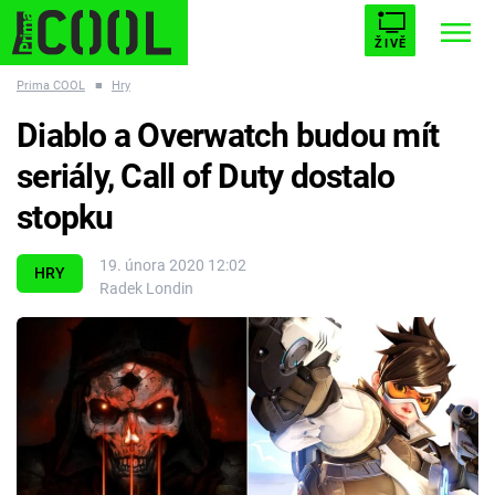
ŽIVĚ
Prima COOL
■
Hry
STARHOUSE
BUFFY, PŘEMOŽITELKA UPÍRŮ
Trendy:
Diablo a Overwatch budou mít
ESCAPE
PLNEJ KOTEL
AVENGERS 5
seriály, Call of Duty dostalo
stopku
19. února 2020 12:02
HRY
Radek Londin
Témata
Filmy
Seriály
Hry