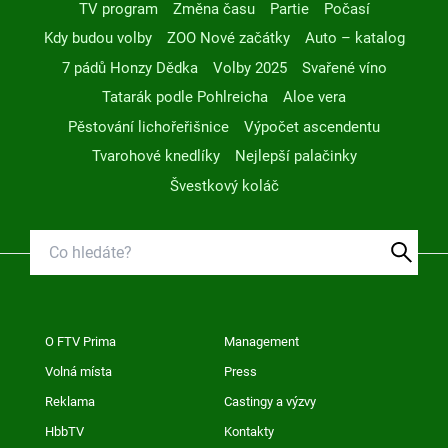
TV program
Změna času
Partie
Počasí
Kdy budou volby
ZOO Nové začátky
Auto – katalog
7 pádů Honzy Dědka
Volby 2025
Svařené víno
Tatarák podle Pohlreicha
Aloe vera
Pěstování lichořeřišnice
Výpočet ascendentu
Tvarohové knedlíky
Nejlepší palačinky
Švestkový koláč
O FTV Prima
Management
Volná místa
Press
Reklama
Castingy a výzvy
HbbTV
Kontakty