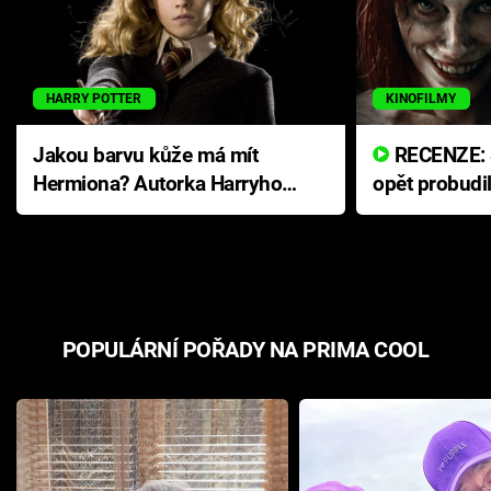
HARRY POTTER
KINOFILMY
Jakou barvu kůže má mít
RECENZE: Smrtelné zlo se
Hermiona? Autorka Harryho
opět probudi
Pottera přišla s ráznou
přichází s n
odpovědí
hororovou n
POPULÁRNÍ POŘADY NA PRIMA COOL