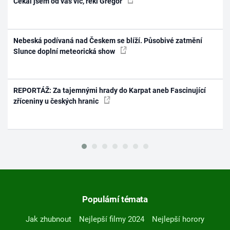
Čekal jsem od vás víc, řekl Gregor
Nebeská podívaná nad Českem se blíží. Působivé zatmění
Slunce doplní meteorická show
REPORTÁŽ: Za tajemnými hrady do Karpat aneb Fascinující
zříceniny u českých hranic
Populární témata
Jak zhubnout
Nejlepší filmy 2024
Nejlepší horory