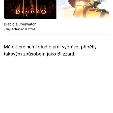
Cool Esport
Pořady
Diablo a Overwatch
TV Program
Zdroj: Activision Blizzard
Sledujte prima+
Málokteré herní studio umí vyprávět příběhy
takovým způsobem jako Blizzard.
Přihlášení
Sledujte nás