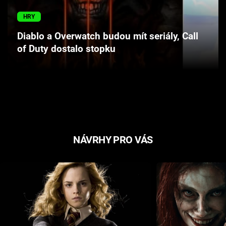
Cool Esport
HRY
Pořady
Diablo a Overwatch budou mít seriály, Call
of Duty dostalo stopku
TV Program
Sledujte prima+
Přihlášení
NÁVRHY PRO VÁS
Sledujte nás