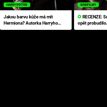
HARRY POTTER
KINOFILMY
Jakou barvu kůže má mít
RECENZE: Smrtelné zlo se
Hermiona? Autorka Harryho
opět probudilo
Pottera přišla s ráznou
přichází s neo
odpovědí
hororovou nab