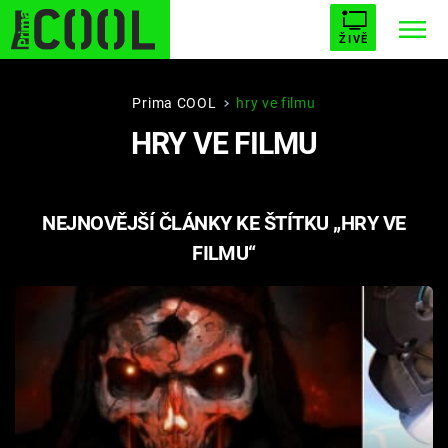
ŽIVĚ
STARHOUSE
BUFFY, PŘEMOŽITELKA UPÍRŮ
Trendy:
Prima COOL
hry ve filmu
HRY VE FILMU
ESCAPE
PLNEJ KOTEL
AVENGERS 5
NEJNOVĚJŠÍ ČLÁNKY KE ŠTÍTKU „HRY VE
FILMU“
Témata
Filmy
Seriály
Hry