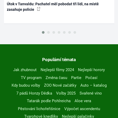
Útok v Tanvaldu: Pachatel měl pobodat tři lidi, na místě
zasahuje policie
Populární témata
Jak zhubnout
Nejlepší filmy 2024
Nejlepší horory
TV program
Změna času
Partie
Počasí
Kdy budou volby
ZOO Nové začátky
Auto – katalog
7 pádů Honzy Dědka
Volby 2025
Svařené víno
Tatarák podle Pohlreicha
Aloe vera
Pěstování lichořeřišnice
Výpočet ascendentu
Tvarohové knedlíky
Nejlepší palačinky