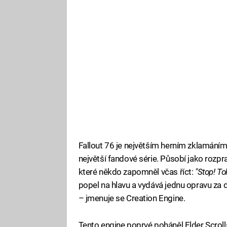
Fallout 76 je největším herním zklamáním 
největší fandové série. Působí jako rozpr
které někdo zapomněl včas říct:
"Stop! To
popel na hlavu a vydává jednu opravu za
– jmenuje se Creation Engine.
Tento engine poprvé poháněl Elder Scrolls