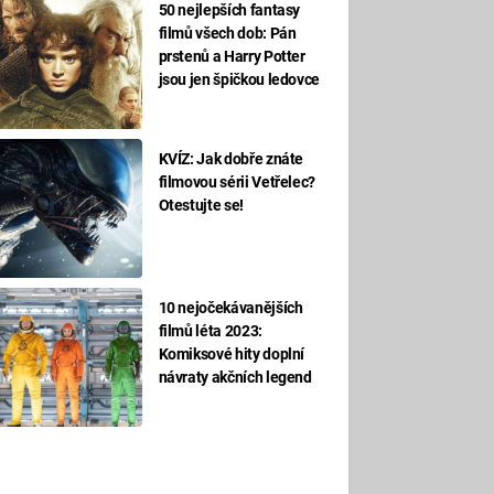
50 nejlepších fantasy
filmů všech dob: Pán
prstenů a Harry Potter
jsou jen špičkou ledovce
KVÍZ: Jak dobře znáte
filmovou sérii Vetřelec?
Otestujte se!
10 nejočekávanějších
filmů léta 2023:
Komiksové hity doplní
návraty akčních legend