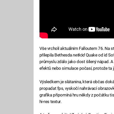
Vše vrcholí aktuálním Falloutem 76. Na ste
přilepila Bethesda
netkód
Quake od id Sof
průmyslu zdálo jako dost šílený nápad. 
efektů nebo simulace počasí, protože ta j
Výsledkem je slátanina, která občas doká
propadat fps, vyskočí nahrávací obrazovka,
grafika připomíná hru někdy z počátku ti
hi-res textur.