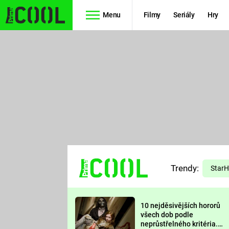
Menu
Filmy
Seriály
Hry
Seriály
Filmy
SIMPSONOVI
STAR WARS
HVĚZDNÁ
AVENGERS
BRÁNA
RYCHLE A
TEORIE
ZBĚSILE 10
Trendy:
VELKÉHO
Star
PREDÁTOR
TŘESKU
10 nejděsivějších hororů
FUTURAMA
všech dob podle
neprůstřelného kritéria.