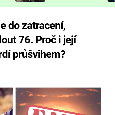
představit
 do zatracení,
out 76. Proč i její
rdí průšvihem?