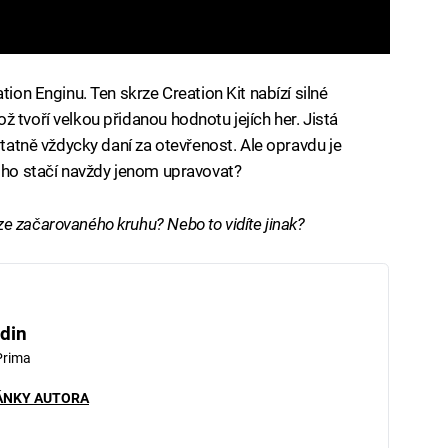
tion Enginu. Ten skrze Creation Kit nabízí silné
 tvoří velkou přidanou hodnotu jejích her. Jistá
statně vždycky daní za otevřenost. Ale opravdu je
e ho stačí navždy jenom upravovat?
e začarovaného kruhu? Nebo to vidíte jinak?
din
Prima
ÁNKY AUTORA