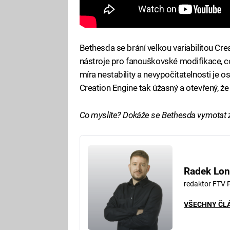
Bethesda se brání velkou variabilitou Crea
nástroje pro fanouškovské modifikace, což
míra nestability a nevypočitatelnosti je o
Creation Engine tak úžasný a otevřený, ž
Co myslíte? Dokáže se Bethesda vymotat z
Radek Lon
redaktor FTV 
VŠECHNY ČL