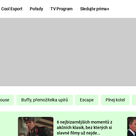
Cool Esport
Pořady
TV Program
Sledujte prima+
Hry
Zábava
MAFIA
ZÁBAVN
GALERI
GTA 6
NEJLEP
KINGDOM
KOMEDI
COME:
DELIVERANCE
CHUCK
House
Buffy, přemožitelka upírů
Escape
Plnej kotel
NORRIS
ESPORT
6 nejbizarnějších momentů z
DEADP
akčních klasik, bez kterých si
slavné filmy už nejde