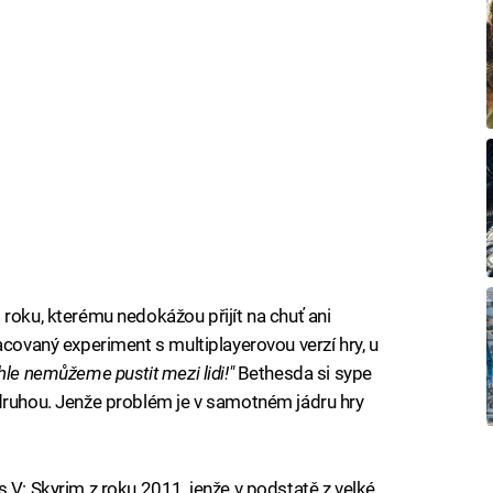
roku, kterému nedokážou přijít na chuť ani
acovaný experiment s multiplayerovou verzí hry, u
hle nemůžeme pustit mezi lidi!"
Bethesda si sype
 druhou. Jenže problém je v samotném jádru hry
 V: Skyrim z roku 2011, jenže v podstatě z velké