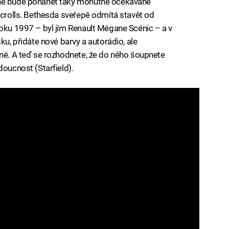
ine bude pohánět taky mohutně očekávané
 Scrolls. Bethesda sveřepě odmítá stavět od
roku 1997 – byl jím Renault Mégane Scénic – a v
ku, přidáte nové barvy a autorádio, ale
jné. A teď se rozhodnete, že do něho šoupnete
doucnost (Starfield).