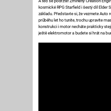
A teď se podržte! Zmíněný Creation Eng
kosmické RPG Starfield i šestý díl Elder
základu. Představte si, že vezmete Auto 
průběhu let ho tuníte, trochu upravíte mas
konstrukci i motor necháte prakticky ste
ještě elektromotor a budete si hrát na bu