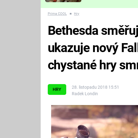
Které děsivé pecky vám
nejvíc zvednou tep?
Prima COOL
■
Hry
Bethesda směřuje
ukazuje nový Fall
chystané hry sm
28. listopadu 2018 15:51
HRY
Radek Londin