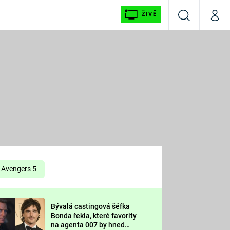
ŽIVĚ
Vyhledávání
Můj p
Prima+
É
CNN Prima NEWS
E
Prima FRESH
ŠÍ
Prima LIVING
E
Prima Ženy
Avengers 5
Prima LAJK
Bývalá castingová šéfka
OOL
Bonda řekla, které favority
Sledujte nás
na agenta 007 by hned