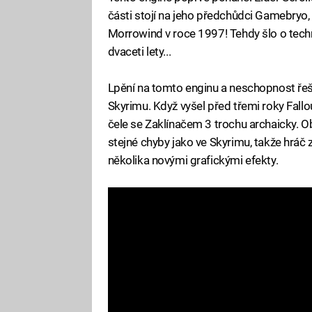
části stojí na jeho předchůdci Gamebryo, k
Morrowind v roce 1997! Tehdy šlo o techn
dvaceti lety...
Lpění na tomto enginu a neschopnost řeš
Skyrimu. Když vyšel před třemi roky Fallo
čele se Zaklínačem 3 trochu archaicky. O
stejné chyby jako ve Skyrimu, takže hráč z
několika novými grafickými efekty.