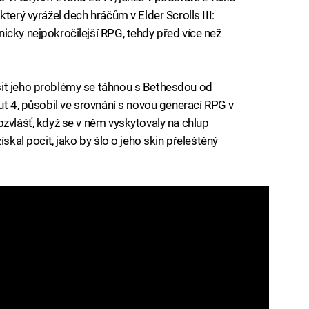
terý vyrážel dech hráčům v Elder Scrolls III:
icky nejpokročilejší RPG, tehdy před více než
it jeho problémy se táhnou s Bethesdou od
ut 4, působil ve srovnání s novou generací RPG v
bzvlášť, když se v něm vyskytovaly na chlup
ískal pocit, jako by šlo o jeho skin přeleštěný