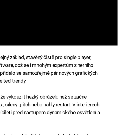
jný základ, stavěný čistě pro single player,
tware, což se i mnohým expertům z herního
A přidalo se samozřejmě pár nových grafických
e teď trendy.
že vykouzlit hezký obrázek; než se začne
 šílený glitch nebo náhlý restart. V interiérech
síciletí před nástupem dynamického osvětlení a