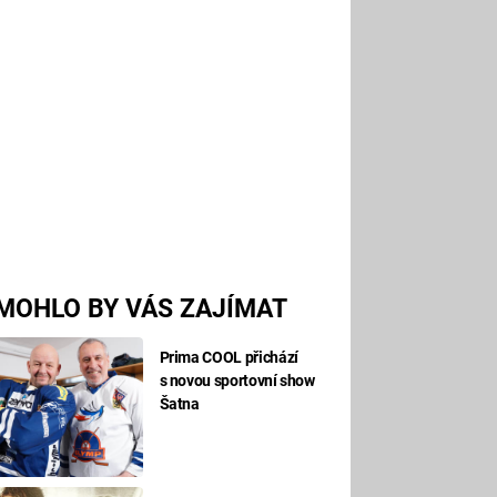
MOHLO BY VÁS ZAJÍMAT
Prima COOL přichází
s novou sportovní show
Šatna