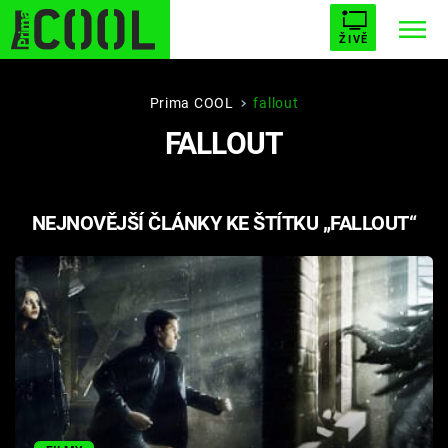
ŽIVĚ
STARHOUSE
BUFFY, PŘEMOŽITELKA UPÍRŮ
Trendy:
Prima COOL
fallout
FALLOUT
ESCAPE
PLNEJ KOTEL
AVENGERS 5
NEJNOVĚJŠÍ ČLÁNKY KE ŠTÍTKU „FALLOUT“
Témata
Filmy
Seriály
Hry