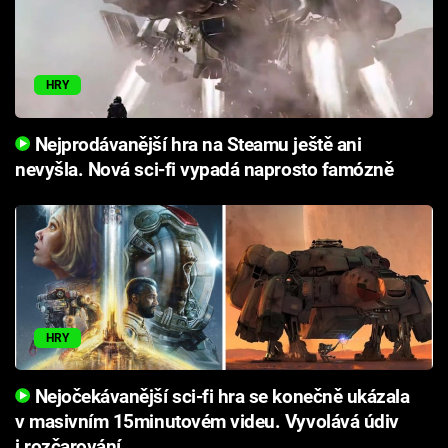
HRY
Nejprodávanější hra na Steamu ještě ani
nevyšla. Nová sci-fi vypadá naprosto famózně
HRY
Nejočekávanější sci-fi hra se konečně ukázala
v masivním 15minutovém videu. Vyvolává údiv
i rozčarování