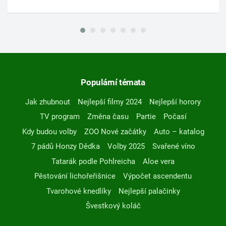
Populární témata
Jak zhubnout
Nejlepší filmy 2024
Nejlepší horory
TV program
Změna času
Partie
Počasí
Kdy budou volby
ZOO Nové začátky
Auto – katalog
7 pádů Honzy Dědka
Volby 2025
Svařené víno
Tatarák podle Pohlreicha
Aloe vera
Pěstování lichořeřišnice
Výpočet ascendentu
Tvarohové knedlíky
Nejlepší palačinky
Švestkový koláč