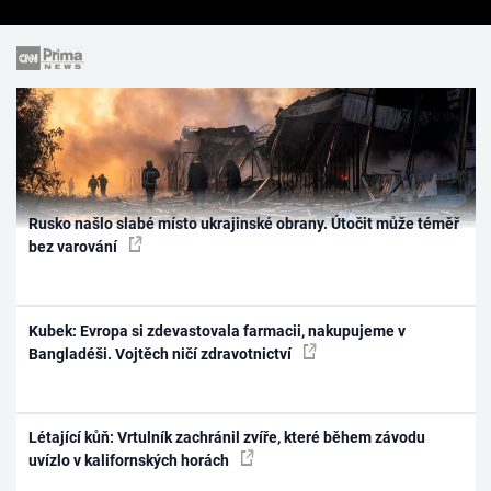
Rusko našlo slabé místo ukrajinské obrany. Útočit může téměř
bez varování
Kubek: Evropa si zdevastovala farmacii, nakupujeme v
Bangladéši. Vojtěch ničí zdravotnictví
Létající kůň: Vrtulník zachránil zvíře, které během závodu
uvízlo v kalifornských horách