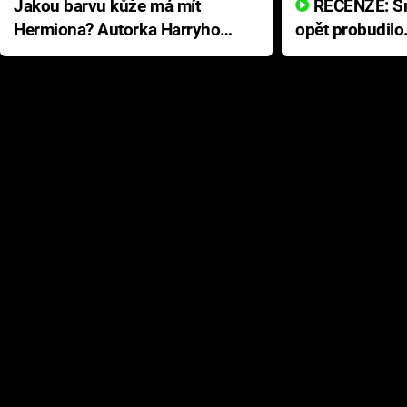
Jakou barvu kůže má mít
RECENZE: Smrtelné zlo se
Hermiona? Autorka Harryho
opět probudilo
Pottera přišla s ráznou
přichází s neo
odpovědí
hororovou nab