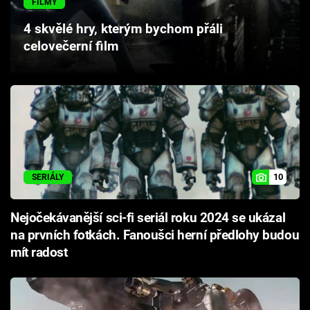
FILMY
Cool Esport
4 skvělé hry, kterým bychom přáli
celovečerní film
Pořady
TV Program
Sledujte prima+
Přihlášení
10
SERIÁLY
Sledujte nás
Nejočekávanější sci-fi seriál roku 2024 se ukázal
na prvních fotkách. Fanoušci herní předlohy budou
mít radost