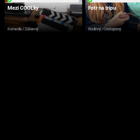
PŘEHRÁT
PŘEHRÁT
Mezi COOLky
Fotr na tripu
Komedie / Zábavný
Rodinný / Cestopisný