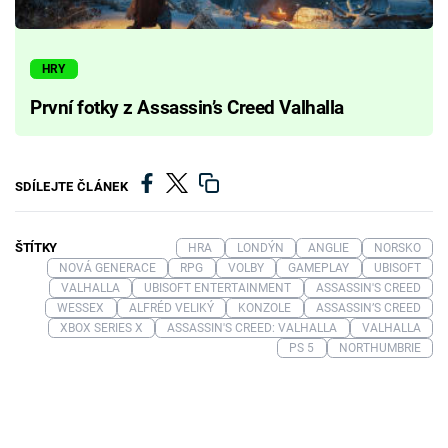
HRY
První fotky z Assassin’s Creed Valhalla
SDÍLEJTE ČLÁNEK
ŠTÍTKY
HRA
LONDÝN
ANGLIE
NORSKO
NOVÁ GENERACE
RPG
VOLBY
GAMEPLAY
UBISOFT
VALHALLA
UBISOFT ENTERTAINMENT
ASSASSIN'S CREED
WESSEX
ALFRÉD VELIKÝ
KONZOLE
ASSASSIN’S CREED
XBOX SERIES X
ASSASSIN'S CREED: VALHALLA
VALHALLA
PS 5
NORTHUMBRIE