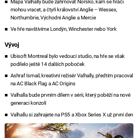
Mapa Valhally bude zahrnovat Norsko, kam se hráči
mohou vracet, a čtyři království Anglie – Wessex,
Northumbrie, Východní Anglie a Mercie
Ve hře navštívíme Londýn, Winchester nebo York
Vývoj
Ubisoft Montreal bylo vedoucí studio, na hře se však
podílelo ještě 14 dalších poboček
Ashraf Ismail, kreativní režisér Valhally, předtím pracoval
na AC Black Flag a AC Origins
Valhalla bude prvním dílem v sérii, který poběží na nové
generaci konzolí
Valhallu si zahrajete na PS5 a Xbox Series X už první den