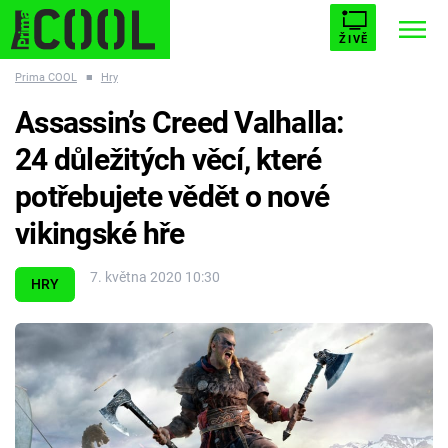
ŽIVĚ
Prima COOL
■
Hry
STARHOUSE
BUFFY, PŘEMOŽITELKA UPÍRŮ
Trendy:
Assassin’s Creed Valhalla:
ESCAPE
PLNEJ KOTEL
AVENGERS 5
24 důležitých věcí, které
potřebujete vědět o nové
vikingské hře
Témata
7. května 2020 10:30
HRY
Filmy
Seriály
Hry