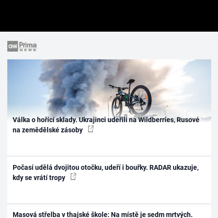
Válka o hořící sklady. Ukrajinci udeřili na Wildberries, Rusové
na zemědělské zásoby
Počasí udělá dvojitou otočku, udeří i bouřky. RADAR ukazuje,
kdy se vrátí tropy
Masová střelba v thajské škole: Na místě je sedm mrtvých.