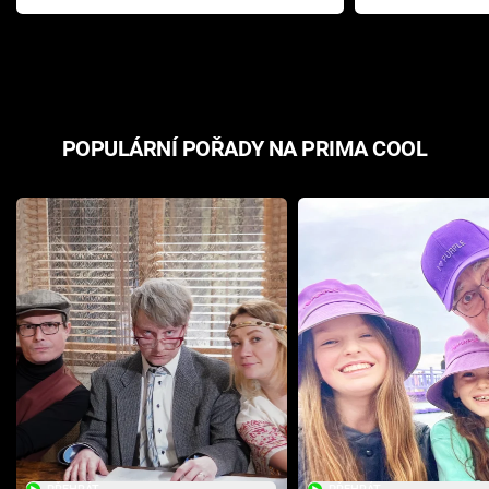
Pottera přišla s ráznou
přichází s n
odpovědí
hororovou n
POPULÁRNÍ POŘADY NA PRIMA COOL