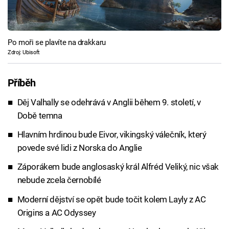
Po moři se plavíte na drakkaru
Zdroj: Ubisoft
Příběh
Děj Valhally se odehrává v Anglii během 9. století, v
Době temna
Hlavním hrdinou bude Eivor, vikingský válečník, který
povede své lidi z Norska do Anglie
Záporákem bude anglosaský král Alfréd Veliký, nic však
nebude zcela černobílé
Moderní dějství se opět bude točit kolem Layly z AC
Origins a AC Odyssey