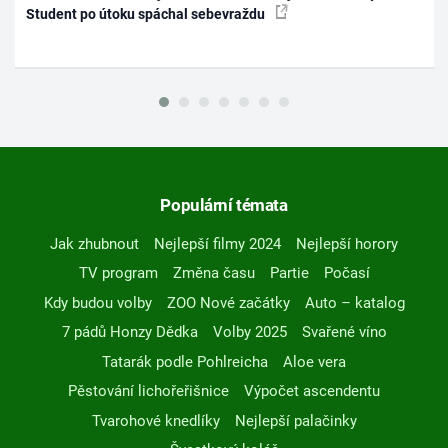
Student po útoku spáchal sebevraždu
Populární témata
Jak zhubnout
Nejlepší filmy 2024
Nejlepší horory
TV program
Změna času
Partie
Počasí
Kdy budou volby
ZOO Nové začátky
Auto – katalog
7 pádů Honzy Dědka
Volby 2025
Svařené víno
Tatarák podle Pohlreicha
Aloe vera
Pěstování lichořeřišnice
Výpočet ascendentu
Tvarohové knedlíky
Nejlepší palačinky