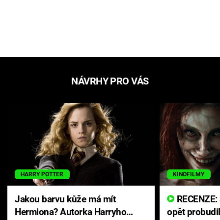
NÁVRHY PRO VÁS
HARRY POTTER
KINOFILMY
Jakou barvu kůže má mít
RECENZE: Smrtelné zlo se
Hermiona? Autorka Harryho
opět probudi