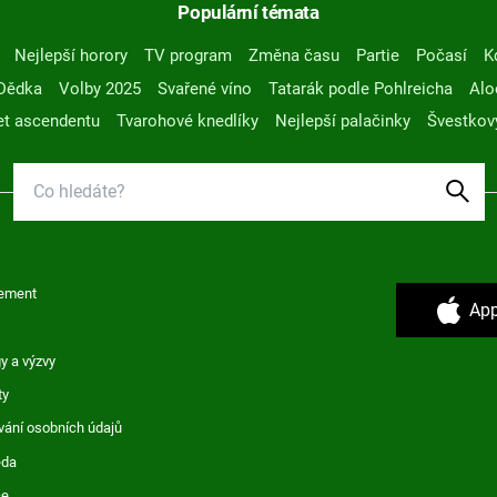
Populární témata
Nejlepší horory
TV program
Změna času
Partie
Počasí
K
Dědka
Volby 2025
Svařené víno
Tatarák podle Pohlreicha
Alo
t ascendentu
Tvarohové knedlíky
Nejlepší palačinky
Švestkov
ement
App
y a výzvy
ty
vání osobních údajů
ěda
ce