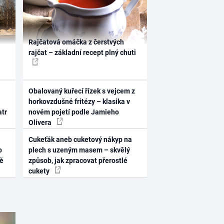
Rajčatová omáčka z čerstvých
rajčat – základní recept plný chuti
Obalovaný kuřecí řízek s vejcem z
horkovzdušné fritézy – klasika v
atr
novém pojetí podle Jamieho
Olivera
Cukeťák aneb cuketový nákyp na
o
plech s uzeným masem – skvělý
ně
způsob, jak zpracovat přerostlé
cukety