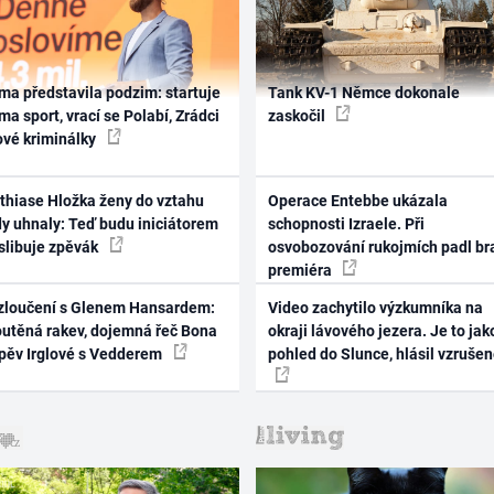
ma představila podzim: startuje
Tank KV-1 Němce dokonale
ma sport, vrací se Polabí, Zrádci
zaskočil
ové kriminálky
thiase Hložka ženy do vztahu
Operace Entebbe ukázala
dy uhnaly: Teď budu iniciátorem
schopnosti Izraele. Při
 slibuje zpěvák
osvobozování rukojmích padl br
premiéra
zloučení s Glenem Hansardem:
Video zachytilo výzkumníka na
outěná rakev, dojemná řeč Bona
okraji lávového jezera. Je to jak
zpěv Irglové s Vedderem
pohled do Slunce, hlásil vzruše