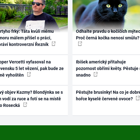
rtyho frky: Táta kvůli mému
Odhalte pravdu o kočičích mýtec
oru málem přišel o práci,
Proč černá kočka nenosí smůlu?
práví kontroverzní Řezník
per Vercetti vyfasoval na
Ibišek americký přitahuje
vensku 5 let vězení, pak bude ze
pozornost obřími květy. Pěstuje 
mě vyhoštěn
snadno
vý objev Kazmy? Blondýnka se s
Pěstujte brusinky! Na co je dobr
 vodí za ruce a fotí se na místě
hořce kyselé červené ovoce?
ko Rosecká