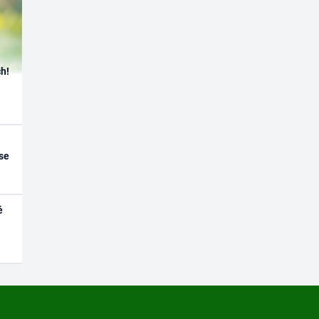
h!
se
é