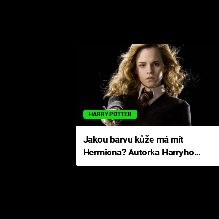
HARRY POTTER
Jakou barvu kůže má mít
Hermiona? Autorka Harryho
Pottera přišla s ráznou
odpovědí