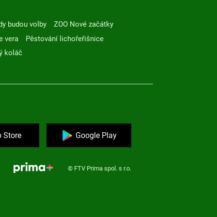
dy budou volby
ZOO Nové začátky
e vera
Pěstování lichořeřišnice
ý koláč
 Store
Google Play
© FTV Prima spol. s r.o.