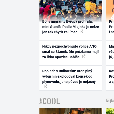
Boj s migranty Evropa prohrála,
Pri
míní Stoniš. Podle Mlejnka je nelze
Pri
jen tak chytit za límec
i n
Nikdy nezpochybňujte voliče ANO,
Ma
smál se Staněk. Dle průzkumu mají
vž
za lídra opozice Babiše
já,
Poplach v Bulharsku: Dron plný
Ro
výbušnin explodoval kousek od
Pr
plynovodu, jeho původ je nejasný
a 