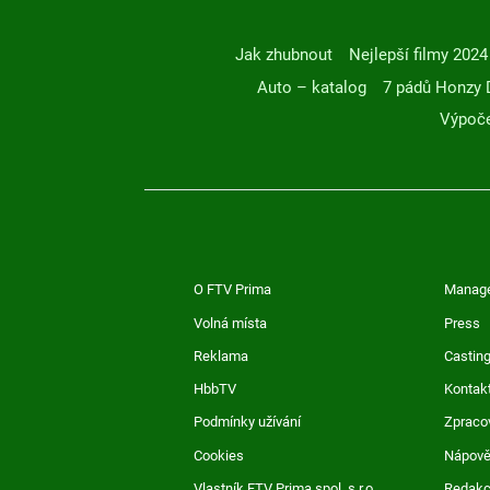
Jak zhubnout
Nejlepší filmy 2024
Auto – katalog
7 pádů Honzy 
Výpoče
O FTV Prima
Manag
Volná místa
Press
Reklama
Casting
HbbTV
Kontak
Podmínky užívání
Zpraco
Cookies
Nápov
Vlastník FTV Prima spol. s r.o.
Redak