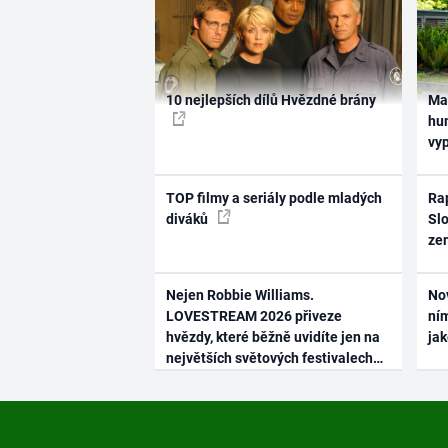
10 nejlepších dílů Hvězdné brány
Ma
hum
vy
TOP filmy a seriály podle mladých
Rap
diváků
Slo
ze
Nejen Robbie Williams.
No
LOVESTREAM 2026 přiveze
ním
hvězdy, které běžně uvidíte jen na
ja
největších světových festivalech