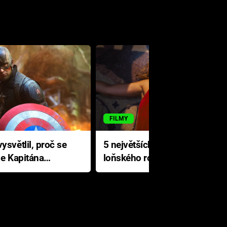
FILMY
ysvětlil, proč se
5 největších propadáků
le Kapitána
loňského roku: Disney na
jediné katastrofě prodělal 200
milionů dolarů