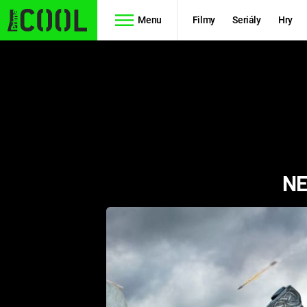
Menu
Filmy
Seriály
Hry
Seriály
Filmy
SIMPSONOVI
STAR WARS
HVĚZDNÁ
AVENGERS
BRÁNA
NE
RYCHLE A
TEORIE
ZBĚSILE 10
VELKÉHO
PREDÁTOR
TŘESKU
FUTURAMA