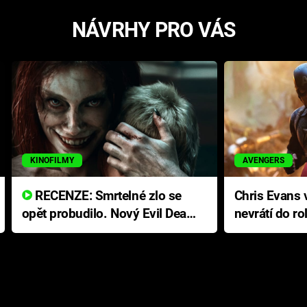
NÁVRHY PRO VÁS
KINOFILMY
AVENGERS
RECENZE: Smrtelné zlo se
Chris Evans v
opět probudilo. Nový Evil Dead
nevrátí do ro
přichází s neodolatelnou
Ameriky
hororovou nabídkou