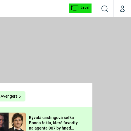
ŽIVĚ
Vyhledávání
Můj p
Prima+
É
CNN Prima NEWS
E
Prima FRESH
ŠÍ
Prima LIVING
E
Prima Ženy
Avengers 5
Prima LAJK
Bývalá castingová šéfka
OOL
Bonda řekla, které favority
Sledujte nás
na agenta 007 by hned