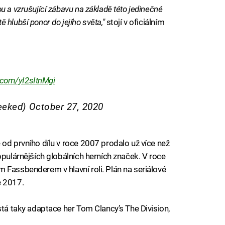
u a vzrušující zábavu na základě této jedinečné
hlubší ponor do jejího světa,"
stojí v oficiálním
r.com/yI2sItnMgi
Geeked)
October 27, 2020
 od prvního dílu v roce 2007 prodalo už více než
opulárnějších globálních herních značek. V roce
 Fassbenderem v hlavní roli. Plán na seriálové
e 2017.
stá taky adaptace her Tom Clancy’s The Division,