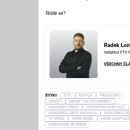
Těšíte se?
Radek Lon
redaktor FTV 
VŠECHNY ČL
ŠTÍTKY
STYL
NETFLIX
PRODUCENT
UBISOFT
UBISOFT ENTERTAINMENT
ASSASSIN'S CREED
VIDEOHERNÍ ADAPTACE
ASSASSIN’S CREED VALHALLA
ASSASSIN'S CR
TV SERIÁL
HERNÍ SERIÁL
HERNÍ ADAPTACE
SOMEWHERE BETWEEN