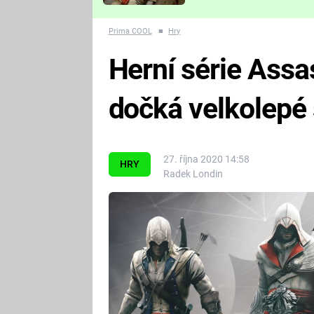
Které děsivé pecky vám
nejvíc zvednou tep?
Prima COOL
■
Hry
Herní série Assa
dočká velkolepé 
27. října 2020 14:58
HRY
Radek Londin