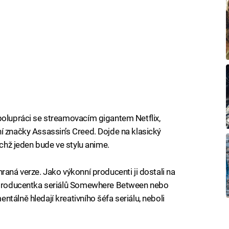
polupráci se streamovacím gigantem Netflix,
í značky Assassin’s Creed. Dojde na klasický
ichž jeden bude ve stylu anime.
raná verze. Jako výkonní producenti ji dostali na
, producentka seriálů Somewhere Between nebo
tálně hledají kreativního šéfa seriálu, neboli