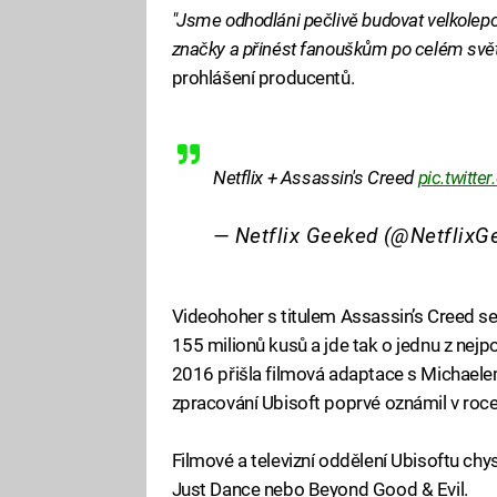
"Jsme odhodláni pečlivě budovat velkolepo
značky a přinést fanouškům po celém světě 
prohlášení producentů.
Netflix + Assassin's Creed
pic.twitte
— Netflix Geeked (@Netflix
Videohoher s titulem Assassin’s Creed se
155 milionů kusů a jde tak o jednu z nejp
2016 přišla filmová adaptace s Michaelem
zpracování Ubisoft poprvé oznámil v roc
Filmové a televizní oddělení Ubisoftu chy
Just Dance nebo Beyond Good & Evil.