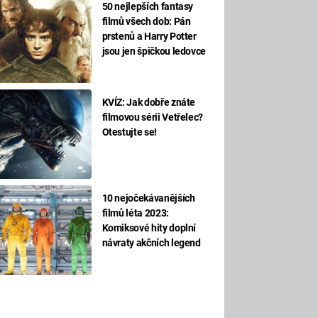
50 nejlepších fantasy
filmů všech dob: Pán
prstenů a Harry Potter
jsou jen špičkou ledovce
KVÍZ: Jak dobře znáte
filmovou sérii Vetřelec?
Otestujte se!
10 nejočekávanějších
filmů léta 2023:
Komiksové hity doplní
návraty akčních legend