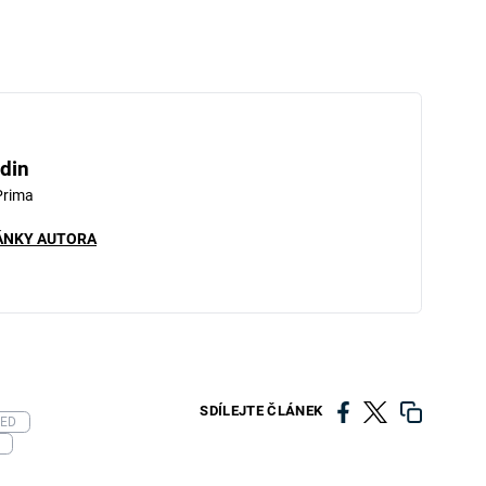
din
Prima
ÁNKY AUTORA
SDÍLEJTE ČLÁNEK
EED