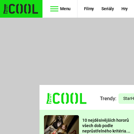
Menu
Filmy
Seriály
Hry
Seriály
Filmy
SIMPSONOVI
STAR WARS
HVĚZDNÁ
AVENGERS
BRÁNA
RYCHLE A
TEORIE
ZBĚSILE 10
Trendy:
VELKÉHO
Star
PREDÁTOR
TŘESKU
10 nejděsivějších hororů
FUTURAMA
všech dob podle
neprůstřelného kritéria.