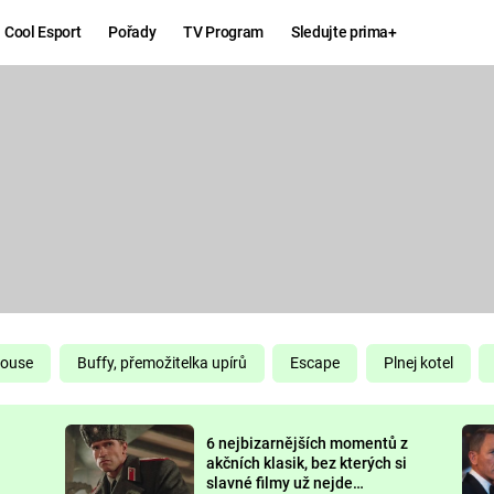
Cool Esport
Pořady
TV Program
Sledujte prima+
Hry
Zábava
MAFIA
ZÁBAVN
GALERI
GTA 6
NEJLEP
KINGDOM
KOMEDI
COME:
DELIVERANCE
CHUCK
House
Buffy, přemožitelka upírů
Escape
Plnej kotel
NORRIS
ESPORT
6 nejbizarnějších momentů z
DEADP
akčních klasik, bez kterých si
slavné filmy už nejde