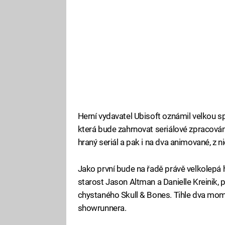
Herní vydavatel Ubisoft oznámil velkou s
která bude zahrnovat seriálové zpracován
hraný seriál a pak i na dva animované, z n
Jako první bude na řadě právě velkolepá h
starost Jason Altman a Danielle Kreinik
chystaného Skull & Bones. Tihle dva momen
showrunnera.