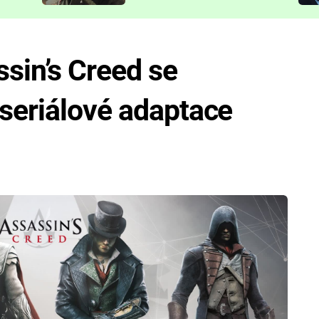
představit
ssin’s Creed se
seriálové adaptace