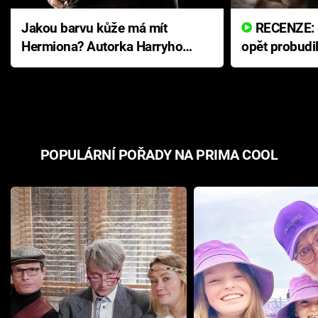
Jakou barvu kůže má mít
RECENZE: Smrtelné zlo se
Hermiona? Autorka Harryho
opět probudi
Pottera přišla s ráznou
přichází s n
odpovědí
hororovou n
POPULÁRNÍ POŘADY NA PRIMA COOL