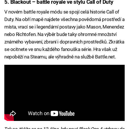
5. Blackout – battle royale ve stylu Call of Duty
V novém battle royale módu se spojí celá historie Call of
Duty. Na obří mapě najdete všechna povědomá prostředí a
místa, vrací se i legendární postavy jako Mason, Menendez
nebo Richtofen. Na výběr bude taky ohromné množství
známého vybavení, zbraní i dopravních prostředků. Zkrátka
se ocitnete ve snu každého fanouška série. Hra však už
nepoběží na Steamu, ale výhradně na službě Battle.net.
Tak co, těšíte se na 12. října, kdy nové Black Ops 4 vtrhnou do