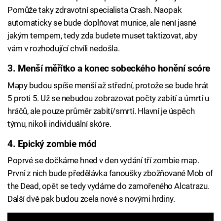
Pomůže taky zdravotní specialista Crash. Naopak
automaticky se bude doplňovat munice, ale není jasné
jakým tempem, tedy zda budete muset taktizovat, aby
vám v rozhodující chvíli nedošla.
3. Menší měřítko a konec sobeckého honění scóre
Mapy budou spíše menší až střední, protože se bude hrát
5 proti 5. Už se nebudou zobrazovat počty zabití a úmrtí u
hráčů, ale pouze průměr zabití/smrtí. Hlavní je úspěch
týmu, nikoli individuální skóre.
4. Epický zombie mód
Poprvé se dočkáme hned v den vydání tří zombie map.
První z nich bude předělávka fanoušky zbožňované Mob of
the Dead, opět se tedy vydáme do zamořeného Alcatrazu.
Další dvě pak budou zcela nové s novými hrdiny.