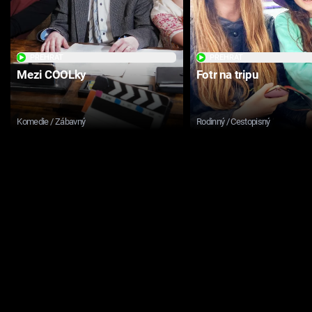
PŘEHRÁT
PŘEHRÁT
Mezi COOLky
Fotr na tripu
Komedie / Zábavný
Rodinný / Cestopisný