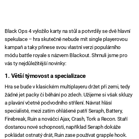
Black Ops 4 vyložilo karty na stůl a potvrdily se dvě hlavní
spekulace – hra skutečně nebude mít single playerovou
kampaň a taky přinese svou vlastní verzi populárního
módu battle royale s názvem Blackout. Shrnuli jsme pro
vás ty nejdůležitější novinky:
1. Větší týmovost a specializace
Hra se bude v klasickém multiplayeru držet při zemi, tedy
žádné jet packy či běhání po zdech. Užijeme si však skluzy
a plavání včetně podvodního střílení. Návrat hlásí
specialisté, mezi zatím ohlášené patří Seraph, Battery,
Firebreak, Ruin a nováčci Ajax, Crash, Tork a Recon. Staří
dostanou nové schopnosti, například Seraph dokáže
pokládat ostnatý drát, Ruin zase používat grapple hook.