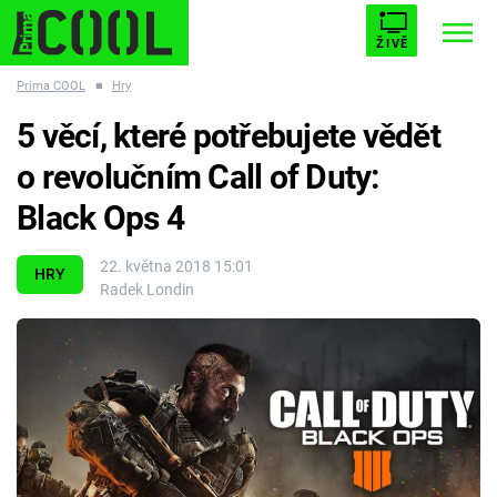
ŽIVĚ
Prima COOL
■
Hry
STARHOUSE
BUFFY, PŘEMOŽITELKA UPÍRŮ
Trendy:
5 věcí, které potřebujete vědět
ESCAPE
PLNEJ KOTEL
AVENGERS 5
o revolučním Call of Duty:
Black Ops 4
22. května 2018 15:01
HRY
Radek Londin
Témata
Filmy
Seriály
Hry