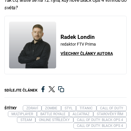
světa?
Radek Londin
redaktor FTV Prima
VŠECHNY ČLÁNKY AUTORA
SDÍLEJTE ČLÁNEK
ŠTÍTKY
ZDRAVÍ
ZOMBIE
STYL
TITANIC
CALL OF DUTY
MULTIPLAYER
BATTLE ROYALE
ALCATRAZ
STAROVĚKÝ ŘÍM
STEAM
ONLINE STŘÍLEČKY
CALL OF DUTY: BLACK OPS 4
CALL OF DUTY: BLACK OPS 4