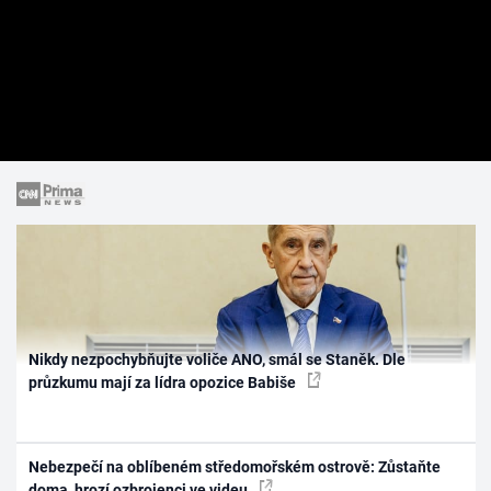
Nikdy nezpochybňujte voliče ANO, smál se Staněk. Dle
průzkumu mají za lídra opozice Babiše
Nebezpečí na oblíbeném středomořském ostrově: Zůstaňte
doma, hrozí ozbrojenci ve videu