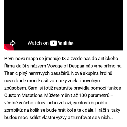
První nová mapa se jmenuje IX a zvede nás do antického
Říma, další s názvem Voyage of Despair nás vrhe přímo na
Titanic plný nemrtvých pasažérů. Nová skupina hrdinů
navíc bude moci kosit zombíky zcela libovolným
způsobem. Sami si totiž nastavíte pravidla pomocí funkce
Custom Mutations. Můžete měnit až 100 parametrů –
včetně vašeho zdraví nebo zdraví, rychlosti či počtu
zombíků; na kolik se bude hrát kol a tak dále. Hráči si taky
budou moci sdílet vlastní výzvy a trumfovat se v nich...