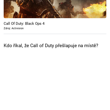
Cool Esport
Pořady
Call Of Duty: Black Ops 4
TV Program
Zdroj: Activision
Sledujte prima+
Kdo říkal, že Call of Duty přešlapuje na místě?
Přihlášení
Sledujte nás