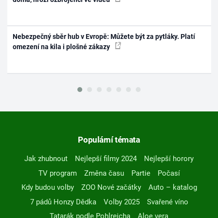
Nebezpečný sběr hub v Evropě: Můžete být za pytláky. Platí
omezení na kila i plošné zákazy
Populární témata
Jak zhubnout
Nejlepší filmy 2024
Nejlepší horory
TV program
Změna času
Partie
Počasí
Kdy budou volby
ZOO Nové začátky
Auto – katalog
7 pádů Honzy Dědka
Volby 2025
Svařené víno
Tatarák podle Pohlreicha
Aloe vera