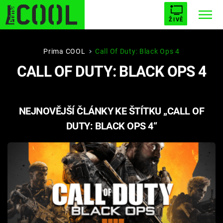
ŽIVĚ
STARHOUSE
BUFFY, PŘEMOŽITELKA UPÍRŮ
Trendy:
Prima COOL
Call Of Duty: Black Ops 4
CALL OF DUTY: BLACK OPS 4
ESCAPE
PLNEJ KOTEL
AVENGERS 5
NEJNOVĚJŠÍ ČLÁNKY KE ŠTÍTKU „CALL OF
DUTY: BLACK OPS 4“
Témata
Filmy
Seriály
Hry