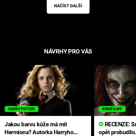
NAČÍST DALŠÍ
NÁVRHY PRO VÁS
HARRY POTTER
KINOFILMY
Jakou barvu kůže má mít
RECENZE: Smrtelné zlo se
Hermiona? Autorka Harryho
opět probudilo