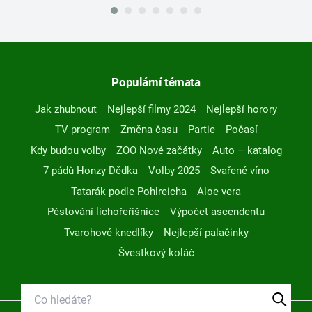
Populární témata
Jak zhubnout
Nejlepší filmy 2024
Nejlepší horory
TV program
Změna času
Partie
Počasí
Kdy budou volby
ZOO Nové začátky
Auto – katalog
7 pádů Honzy Dědka
Volby 2025
Svařené víno
Tatarák podle Pohlreicha
Aloe vera
Pěstování lichořeřišnice
Výpočet ascendentu
Tvarohové knedlíky
Nejlepší palačinky
Švestkový koláč