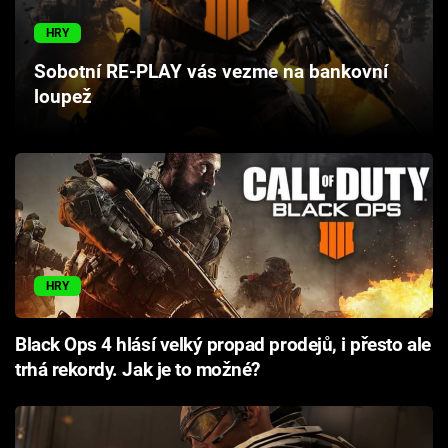
Cool Esport
HRY
Pořady
Sobotní RE-PLAY vás vezme na bankovní
loupež
TV Program
Sledujte prima+
Přihlášení
HRY
Sledujte nás
Black Ops 4 hlásí velký propad prodejů, i přesto ale
trhá rekordy. Jak je to možné?