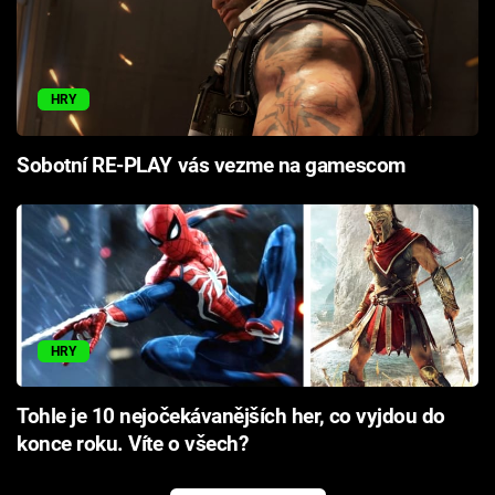
HRY
Sobotní RE-PLAY vás vezme na gamescom
HRY
Tohle je 10 nejočekávanějších her, co vyjdou do
konce roku. Víte o všech?