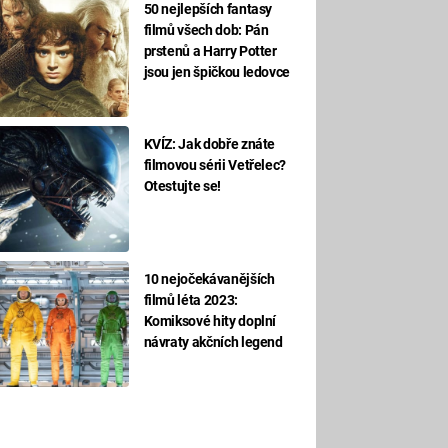
50 nejlepších fantasy
filmů všech dob: Pán
prstenů a Harry Potter
jsou jen špičkou ledovce
KVÍZ: Jak dobře znáte
filmovou sérii Vetřelec?
Otestujte se!
10 nejočekávanějších
filmů léta 2023:
Komiksové hity doplní
návraty akčních legend