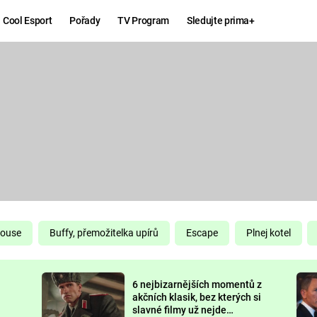
Cool Esport
Pořady
TV Program
Sledujte prima+
Hry
Zábava
MAFIA
ZÁBAVN
GALERI
GTA 6
NEJLEP
KINGDOM
KOMEDI
COME:
DELIVERANCE
CHUCK
House
Buffy, přemožitelka upírů
Escape
Plnej kotel
NORRIS
ESPORT
6 nejbizarnějších momentů z
DEADP
akčních klasik, bez kterých si
slavné filmy už nejde