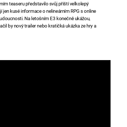
vním teaseru představilo svůj příští velkolepý
jí jen kusé informace o nelineárním RPG s online
udoucnosti. Na letošním E3 konečně ukážou,
čil by nový trailer nebo kratičká ukázka ze hry a