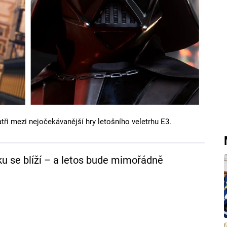
tři mezi nejočekávanější hry letošního veletrhu E3.
oku se blíží – a letos bude mimořádně