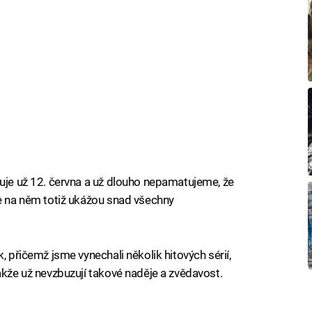
tuje už 12. června a už dlouho nepamatujeme, že
se na něm totiž ukážou snad všechny
, přičemž jsme vynechali několik hitových sérií,
akže už nevzbuzují takové naděje a zvědavost.