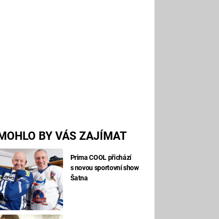
MOHLO BY VÁS ZAJÍMAT
Prima COOL přichází
s novou sportovní show
Šatna