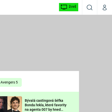
ŽIVĚ
Vyhledávání
Můj p
Prima+
É
CNN Prima NEWS
E
Prima FRESH
ŠÍ
Prima LIVING
E
Prima Ženy
Avengers 5
Prima LAJK
Bývalá castingová šéfka
OOL
Bonda řekla, které favority
Sledujte nás
na agenta 007 by hned