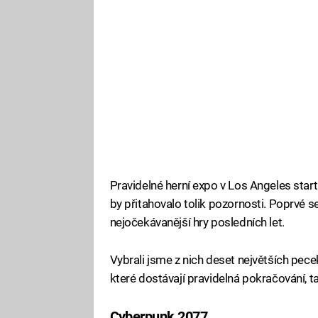
Pravidelné herní expo v Los Angeles star
by přitahovalo tolik pozornosti. Poprvé 
nejočekávanější hry posledních let.
Vybrali jsme z nich deset největších pecek
které dostávají pravidelná pokračování, t
Cyberpunk 2077