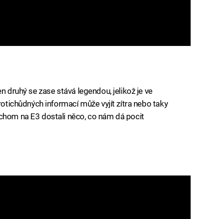
n druhý se zase stává legendou, jelikož je ve
protichůdných informací může vyjít zítra nebo taky
ychom na E3 dostali něco, co nám dá pocit