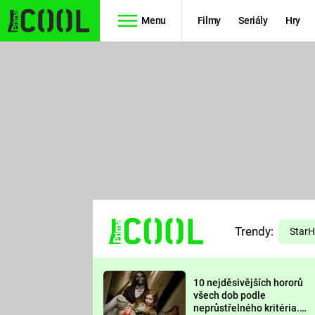
Menu
Filmy
Seriály
Hry
Seriály
Filmy
SIMPSONOVI
STAR WARS
HVĚZDNÁ
AVENGERS
BRÁNA
RYCHLE A
TEORIE
ZBĚSILE 10
Trendy:
VELKÉHO
Star
PREDÁTOR
TŘESKU
10 nejděsivějších hororů
FUTURAMA
všech dob podle
neprůstřelného kritéria.