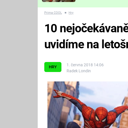
Které děsivé pecky vám
nejvíc zvednou tep?
Prima COOL
■
Hry
10 nejočekávaněj
uvidíme na letoš
1. června 2018 14:06
HRY
Radek Londin