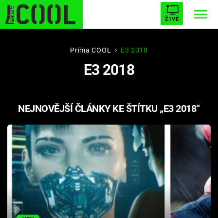
ŽIVĚ
STARHOUSE
BUFFY, PŘEMOŽITELKA UPÍRŮ
Trendy:
Prima COOL
E3 2018
E3 2018
ESCAPE
PLNEJ KOTEL
AVENGERS 5
NEJNOVĚJŠÍ ČLÁNKY KE ŠTÍTKU „E3 2018“
Témata
Filmy
Seriály
Hry