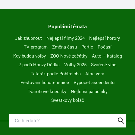
Populární témata
Jak zhubnout
Nejlepší filmy 2024
Nejlepší horory
TV program
Změna času
Partie
Počasí
Kdy budou volby
ZOO Nové začátky
Auto – katalog
7 pádů Honzy Dědka
Volby 2025
Svařené víno
Tatarák podle Pohlreicha
Aloe vera
Pěstování lichořeřišnice
Výpočet ascendentu
Tvarohové knedlíky
Nejlepší palačinky
Švestkový koláč