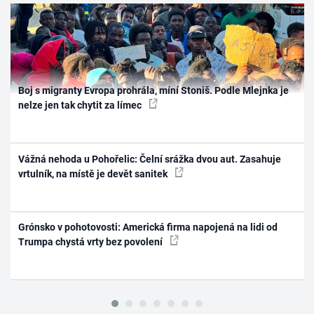
Boj s migranty Evropa prohrála, míní Stoniš. Podle Mlejnka je
nelze jen tak chytit za límec
Vážná nehoda u Pohořelic: Čelní srážka dvou aut. Zasahuje
vrtulník, na místě je devět sanitek
Grónsko v pohotovosti: Americká firma napojená na lidi od
Trumpa chystá vrty bez povolení