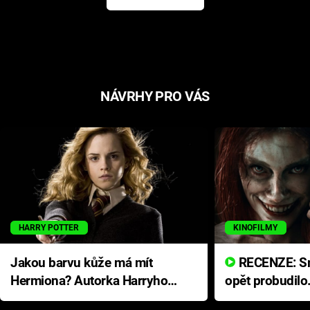
NÁVRHY PRO VÁS
HARRY POTTER
KINOFILMY
Jakou barvu kůže má mít
RECENZE: Smrtelné zlo se
Hermiona? Autorka Harryho
opět probudilo
Pottera přišla s ráznou
přichází s neo