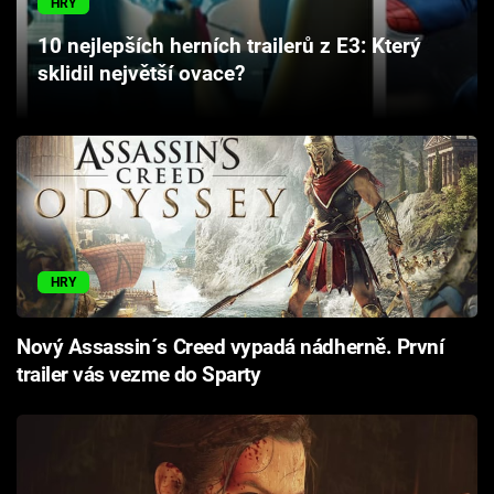
HRY
Cool Esport
10 nejlepších herních trailerů z E3: Který
sklidil největší ovace?
Pořady
TV Program
Sledujte prima+
Přihlášení
HRY
Sledujte nás
Nový Assassin´s Creed vypadá nádherně. První
trailer vás vezme do Sparty