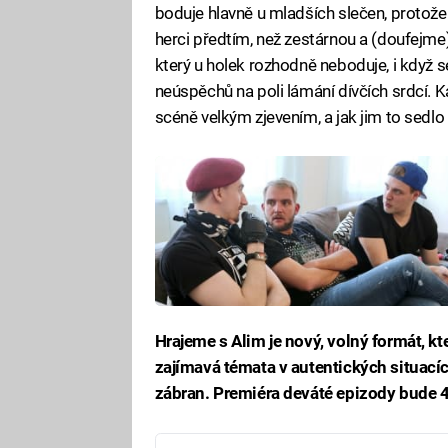
boduje hlavně u mladších slečen, protože v
herci předtím, než zestárnou a (doufejme
který u holek rozhodně neboduje, i když 
neúspěchů na poli lámání dívčích srdcí.
scéně velkým zjevením, a jak jim to sedlo
Hrajeme s Alim je nový, volný formát, kt
zajímavá témata v autentických situací
zábran. Premiéra deváté epizody bude 