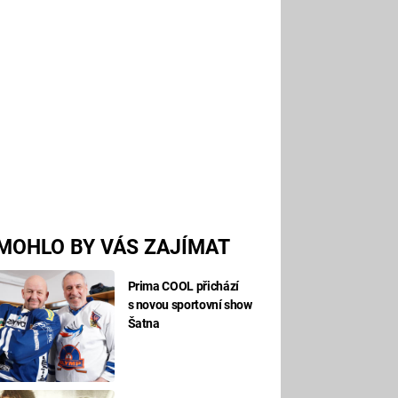
MOHLO BY VÁS ZAJÍMAT
Prima COOL přichází
s novou sportovní show
Šatna