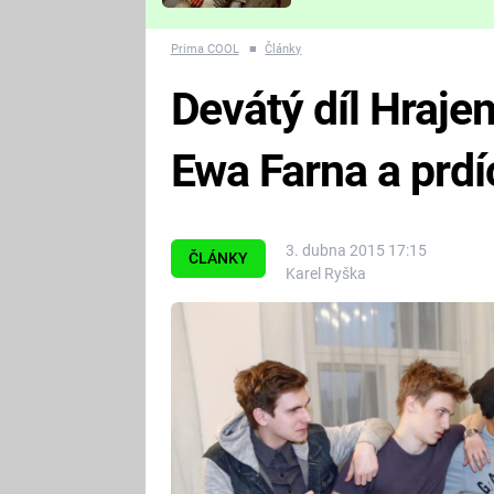
Které děsivé pecky vám
nejvíc zvednou tep?
Prima COOL
■
Články
Devátý díl Hraje
Ewa Farna a prdí
3. dubna 2015 17:15
ČLÁNKY
Karel Ryška