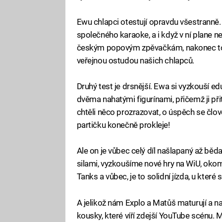
Ewu chlapci otestují opravdu všestranně. Z
společného karaoke, a i když v ní plane n
českým popovým zpěvačkám, nakonec to 
veřejnou ostudou našich chlapců.
Druhý test je drsnější. Ewa si vyzkouší edu
dvěma nahatými figurínami, přičemž ji 
chtěli něco prozrazovat, o úspěch se člov
partičku konečně prokleje!
Ale on je vůbec celý díl našlapaný až běd
silami, vyzkoušíme nové hry na WiU, oko
Tanks a vůbec, je to solidní jízda, u které 
A jelikož nám Explo a Matůš maturují a na
kousky, které víří zdejší YouTube scénu. M