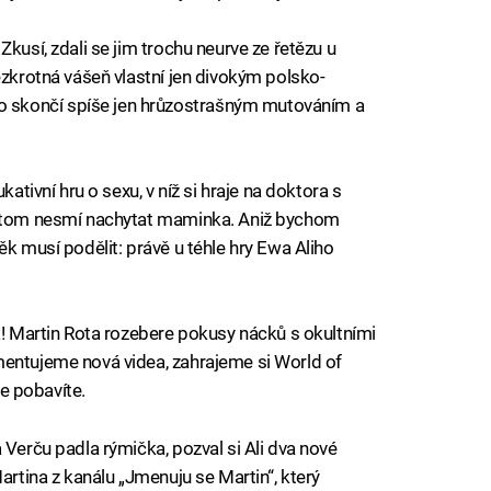
kusí, zdali se jim trochu neurve ze řetězu u
ezkrotná vášeň vlastní jen divokým polsko-
skončí spíše jen hrůzostrašným mutováním a
kativní hru o sexu, v níž si hraje na doktora s
přitom nesmí nachytat maminka. Aniž bychom
ěk musí podělit: právě u téhle hry Ewa Aliho
a! Martin Rota rozebere pokusy nácků s okultními
mentujeme nová videa, zahrajeme si World of
se pobavíte.
 Verču padla rýmička, pozval si Ali dva nové
artina z kanálu „Jmenuju se Martin“, který