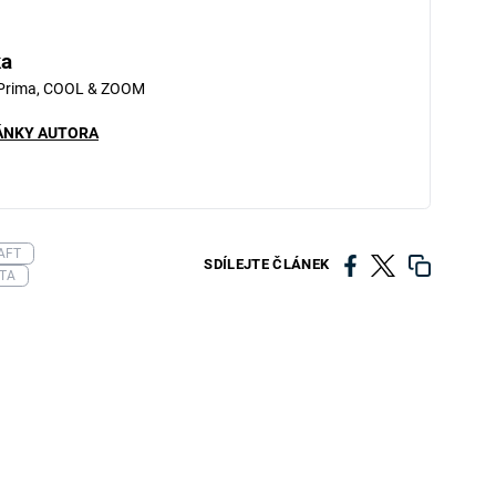
ka
 Prima, COOL & ZOOM
ÁNKY AUTORA
AFT
SDÍLEJTE ČLÁNEK
TA