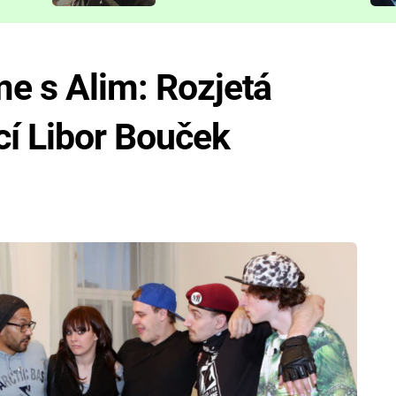
představit
me s Alim: Rozjetá
cí Libor Bouček