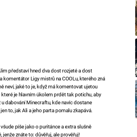
lim představí hned dva dost rozjeté a dost
a komentátor Ligy mistrů na COOLu, kterého zná
neví, jaké to je, když má komentovat ujetou
e které je hlavním úkolem prdět tak potichu, aby
 až u dabování Minecraftu, kde navíc dostane
 jen to, jak Ali a jeho parta pomalu zkapává.
šude píše jako o puritánce a extra slušně
jenže znáte to: důvěřuj, ale prověřuj!