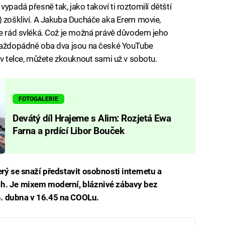
ypadá přesně tak, jako takoví ti roztomilí dětští
) zoškliví. A Jakuba Ducháče aka Erem movie,
se rád svléká. Což je možná právě důvodem jeho
 Každopádně oba dva jsou na české YouTube
 v telce, můžete zkouknout sami už v sobotu.
FOTOGALERIE
Devátý díl Hrajeme s Alim: Rozjetá Ewa
Farna a prdící Libor Bouček
erý se snaží představit osobnosti internetu a
ch. Je mixem moderní, bláznivé zábavy bez
4. dubna v 16.45 na COOLu.