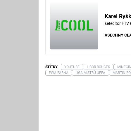
Karel Ryš
šéfeditor FTV
VŠECHNY ČL
ŠTÍTKY
YOUTUBE
LIBOR BOUČEK
MINECR
EWA FARNA
LIGA MISTRŮ UEFA
MARTIN RO