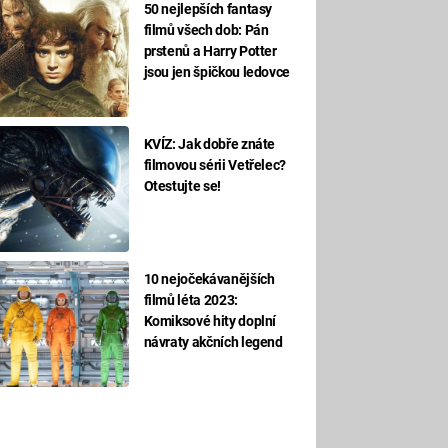
50 nejlepších fantasy
filmů všech dob: Pán
prstenů a Harry Potter
jsou jen špičkou ledovce
KVÍZ: Jak dobře znáte
filmovou sérii Vetřelec?
Otestujte se!
10 nejočekávanějších
filmů léta 2023:
Komiksové hity doplní
návraty akčních legend