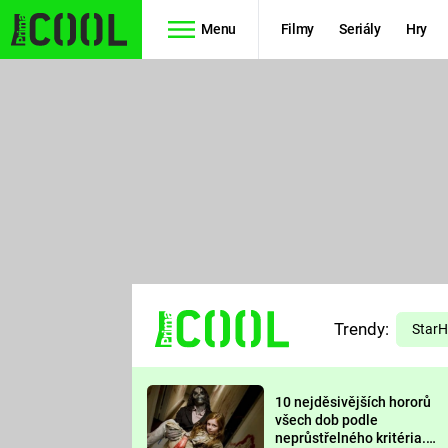
Menu
Filmy
Seriály
Hry
Seriály
Filmy
SIMPSONOVI
STAR WARS
HVĚZDNÁ
AVENGERS
BRÁNA
RYCHLE A
TEORIE
ZBĚSILE 10
Trendy:
VELKÉHO
Star
PREDÁTOR
TŘESKU
10 nejděsivějších hororů
FUTURAMA
všech dob podle
neprůstřelného kritéria.