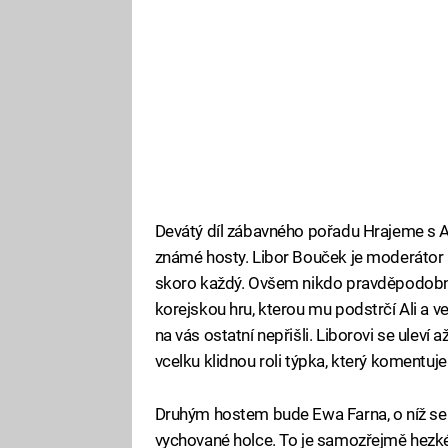
Devátý díl zábavného pořadu Hrajeme s A
známé hosty. Libor Bouček je moderátor 
skoro každý. Ovšem nikdo pravděpodobně 
korejskou hru, kterou mu podstrčí Ali a v
na vás ostatní nepřišli. Liborovi se uleví
vcelku klidnou roli týpka, který komentuje
Druhým hostem bude Ewa Farna, o níž se v
vychované holce. To je samozřejmě hezké, 