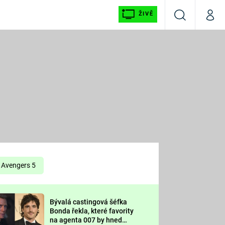
ŽIVĚ
Vyhledávání
Můj p
Prima+
É
CNN Prima NEWS
E
Prima FRESH
ŠÍ
Prima LIVING
E
Prima Ženy
Avengers 5
Prima LAJK
Bývalá castingová šéfka
OOL
Bonda řekla, které favority
Sledujte nás
na agenta 007 by hned