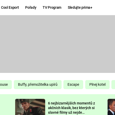
Cool Esport
Pořady
TV Program
Sledujte prima+
Hry
Zábava
MAFIA
ZÁBAVN
GALERI
GTA 6
NEJLEP
KINGDOM
KOMEDI
COME:
DELIVERANCE
CHUCK
House
Buffy, přemožitelka upírů
Escape
Plnej kotel
NORRIS
ESPORT
6 nejbizarnějších momentů z
DEADP
akčních klasik, bez kterých si
slavné filmy už nejde