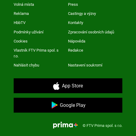
Volná místa
Press
Reklama
Castingy a výzvy
HbbTV
Kontakty
Podmínky užívání
Zpracování osobních údajů
Cookies
Nápověda
Vlastník FTV Prima spol. s
Redakce
r.o.
Nahlásit chybu
Nastavení soukromí
App Store
Google Play
© FTV Prima spol. s r.o.