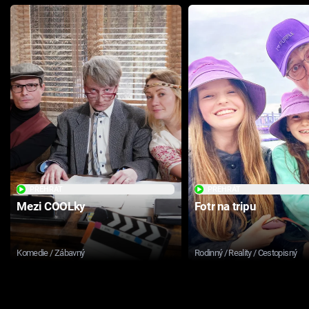
PŘEHRÁT
PŘEHRÁT
Mezi COOLky
Fotr na tripu
Komedie / Zábavný
Rodinný / Reality / Cestopisný