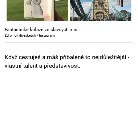
Cool Esport
Pořady
Fantastické koláže ze slavných míst
TV Program
Zdroj: citylivesketch / Instagram
Sledujte prima+
Když cestuješ a máš přibalené to nejdůležitější -
vlastní talent a představivost.
Přihlášení
Sledujte nás