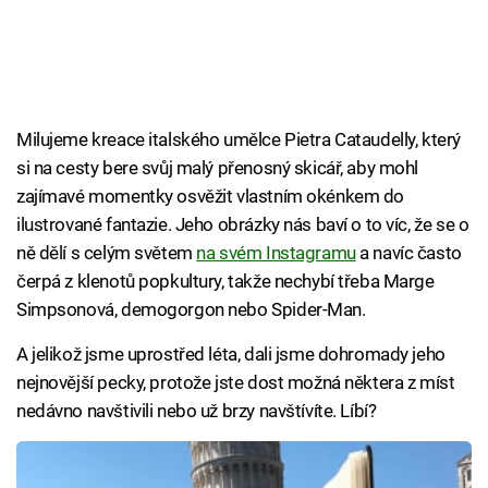
Milujeme kreace italského umělce Pietra Cataudelly, který
si na cesty bere svůj malý přenosný skicář, aby mohl
zajímavé momentky osvěžit vlastním okénkem do
ilustrované fantazie. Jeho obrázky nás baví o to víc, že se o
ně dělí s celým světem
na svém Instagramu
a navíc často
čerpá z klenotů popkultury, takže nechybí třeba Marge
Simpsonová, demogorgon nebo Spider-Man.
A jelikož jsme uprostřed léta, dali jsme dohromady jeho
nejnovější pecky, protože jste dost možná některa z míst
nedávno navštivili nebo už brzy navštívíte. Líbí?