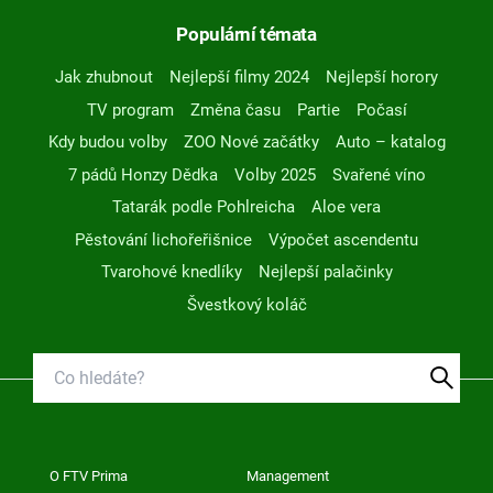
Populární témata
Jak zhubnout
Nejlepší filmy 2024
Nejlepší horory
TV program
Změna času
Partie
Počasí
Kdy budou volby
ZOO Nové začátky
Auto – katalog
7 pádů Honzy Dědka
Volby 2025
Svařené víno
Tatarák podle Pohlreicha
Aloe vera
Pěstování lichořeřišnice
Výpočet ascendentu
Tvarohové knedlíky
Nejlepší palačinky
Švestkový koláč
O FTV Prima
Management