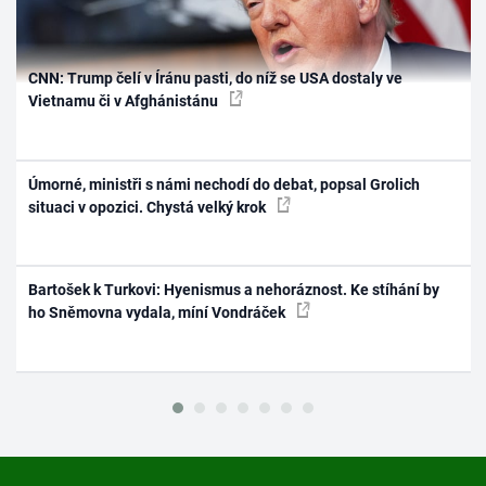
CNN: Trump čelí v Íránu pasti, do níž se USA dostaly ve
Vietnamu či v Afghánistánu
Úmorné, ministři s námi nechodí do debat, popsal Grolich
situaci v opozici. Chystá velký krok
Bartošek k Turkovi: Hyenismus a nehoráznost. Ke stíhání by
ho Sněmovna vydala, míní Vondráček