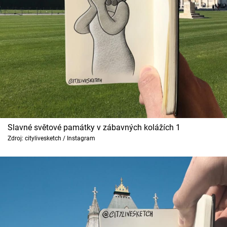
Cool Esport
Pořady
TV Program
Sledujte prima+
Přihlášení
Slavné světové památky v zábavných kolážích 1
Zdroj: citylivesketch / Instagram
Sledujte nás