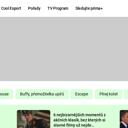
Cool Esport
Pořady
TV Program
Sledujte prima+
Hry
Zábava
MAFIA
ZÁBAVN
GALERI
GTA 6
NEJLEP
KINGDOM
KOMEDI
COME:
DELIVERANCE
CHUCK
House
Buffy, přemožitelka upírů
Escape
Plnej kotel
NORRIS
ESPORT
6 nejbizarnějších momentů z
DEADP
akčních klasik, bez kterých si
slavné filmy už nejde