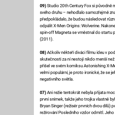
09)
Studio 20th Century Fox si původně 
svého druhu – nehodlalo samozřejmě zna
předpokládalo, že budou následovat různé
odpálit X-Men Origins: Wolverine. Nakone
spin-off Magneta se vměstnal do startu p
(2011).
08)
Ačkoliv někteří diváci filmu ideu v po
skutečnosti za ní nestojí nikdo menší než
přišel ve svém komiksu Astonishing X-M
velmi populární, je proto ironické, že se
negativního světla.
07)
Ani režie tentokrát nebyla přijata moc
první snímek, takže jeho trojka vlastně 
Bryan Singer (režisér prvních dvou dílů) po
režírování Posledního vzdor odmítl. Jeh