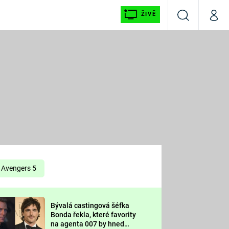
ŽIVĚ
Vyhledávání
Můj p
Prima+
É
CNN Prima NEWS
E
Prima FRESH
ŠÍ
Prima LIVING
E
Prima Ženy
Avengers 5
Prima LAJK
Bývalá castingová šéfka
OOL
Bonda řekla, které favority
Sledujte nás
na agenta 007 by hned