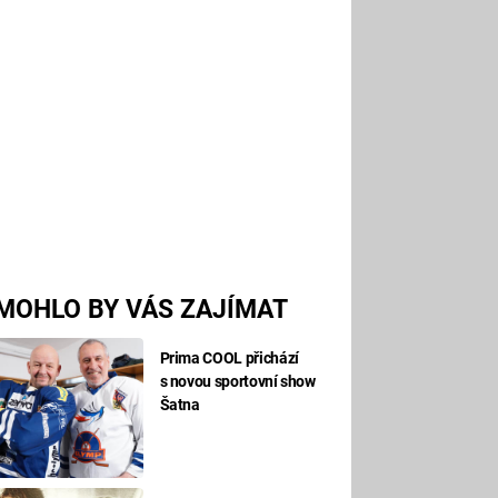
MOHLO BY VÁS ZAJÍMAT
Prima COOL přichází
s novou sportovní show
Šatna