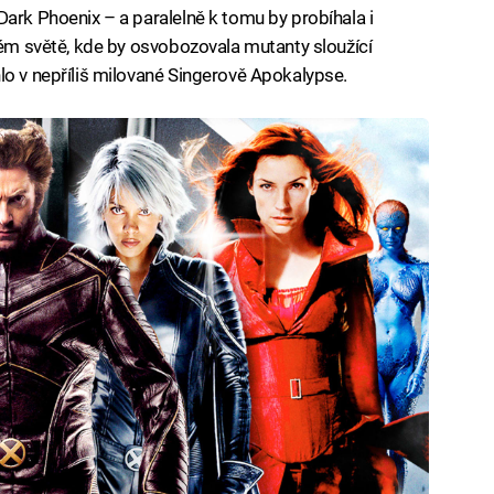
Dark Phoenix – a paralelně k tomu by probíhala i
elém světě, kde by osvobozovala mutanty sloužící
lo v nepříliš milované Singerově Apokalypse.