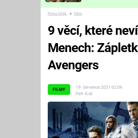
Které děsivé pecky vám
nejvíc zvednou tep?
Prima COOL
■
Filmy
9 věcí, které neví
Menech: Zápletk
Avengers
19. července 2021 02:09
FILMY
Petr Král