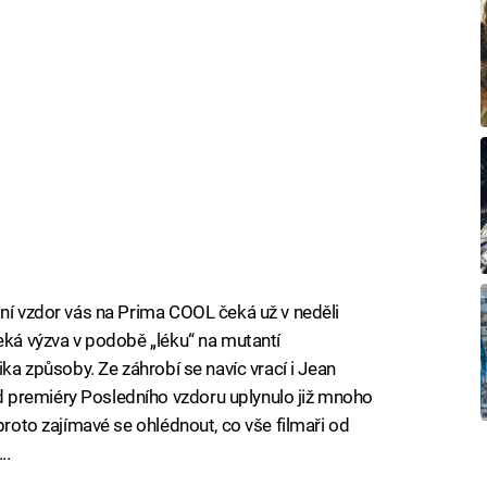
dní vzdor vás na Prima COOL čeká už v neděli
čeká výzva v podobě „léku“ na mutantí
ika způsoby. Ze záhrobí se navíc vrací i Jean
 premiéry Posledního vzdoru uplynulo již mnoho
proto zajímavé se ohlédnout, co vše filmaři od
..