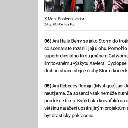
X-Men: Poslední vzdor
Zdroj: 20th Century Fox
06)
Ani Halle Berry se jako Storm do trojk
co scenáristé rozšířili její úlohu. Pomohlo 
superhrdinského filmu jménem Catwoman 
limitovanému výskytu Xaviera i Cyclopse 
druhou stranu stejné úlohy Storm konecko
05)
Ani Rebeccy Romijn (Mystique), ani J
neužijeme. Za absenci však nemůže nutně 
produkce filmu. Kvůli tlaku kravaťáků na co
většinu natáčení upsáni jiným projektům 
být drasticky pokrácena.