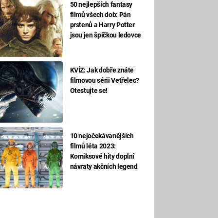
50 nejlepších fantasy
filmů všech dob: Pán
prstenů a Harry Potter
jsou jen špičkou ledovce
KVÍZ: Jak dobře znáte
filmovou sérii Vetřelec?
Otestujte se!
10 nejočekávanějších
filmů léta 2023:
Komiksové hity doplní
návraty akčních legend