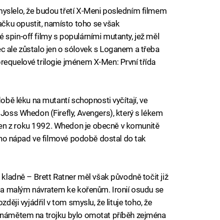
myslelo, že budou třetí X-Meni posledním filmem
čku opustit, namísto toho se však
 spin-off filmy s populárními mutanty, jež měl
c ale zůstalo jen o sólovek s Loganem a třeba
requelové trilogie jménem X-Men: První třída
době léku na mutantí schopnosti vyčítají, ve
 Joss Whedon (Firefly, Avengers), který s lékem
en z roku 1992. Whedon je obecně v komunitě
 jeho nápad ve filmové podobě dostal do tak
 kladně – Brett Ratner měl však původně točit již
byla malým návratem ke kořenům. Ironií osudu se
zději vyjádřil v tom smyslu, že lituje toho, že
o námětem na trojku bylo omotat příběh zejména