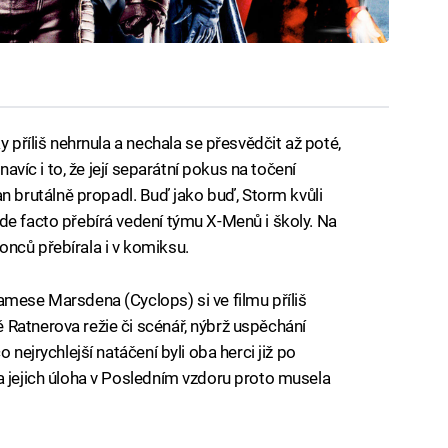
y příliš nehrnula a nechala se přesvědčit až poté,
navíc i to, že její separátní pokus na točení
brutálně propadl. Buď jako buď, Storm kvůli
de facto přebírá vedení týmu X-Menů i školy. Na
nců přebírala i v komiksu.
amese Marsdena (Cyclops) si ve filmu příliš
Ratnerova režie či scénář, nýbrž uspěchání
 nejrychlejší natáčení byli oba herci již po
a jejich úloha v Posledním vzdoru proto musela