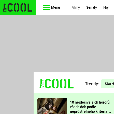
Menu
Filmy
Seriály
Hry
Seriály
Filmy
SIMPSONOVI
STAR WARS
HVĚZDNÁ
AVENGERS
BRÁNA
RYCHLE A
TEORIE
ZBĚSILE 10
Trendy:
VELKÉHO
Star
PREDÁTOR
TŘESKU
10 nejděsivějších hororů
FUTURAMA
všech dob podle
neprůstřelného kritéria.