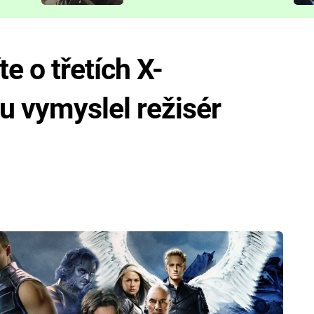
představit
te o třetích X-
u vymyslel režisér