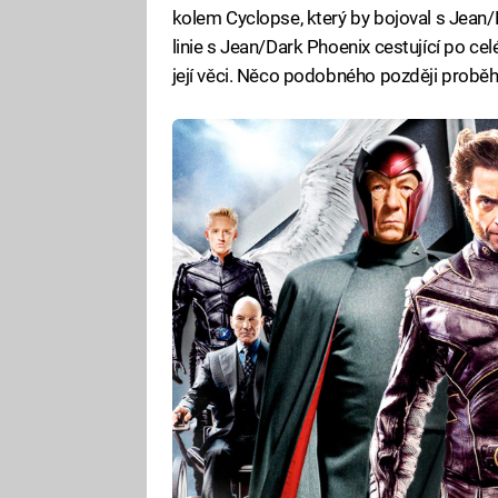
kolem Cyclopse, který by bojoval s Jean/
linie s Jean/Dark Phoenix cestující po c
její věci. Něco podobného později proběh