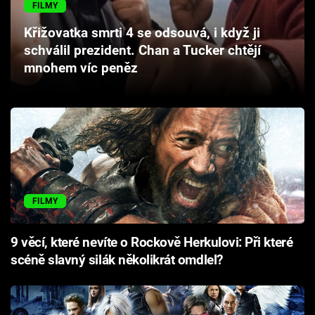
FILMY
Cool Esport
Křižovatka smrti 4 se odsouvá, i když ji
Pořady
schválil prezident. Chan a Tucker chtějí
mnohem víc peněz
TV Program
Sledujte prima+
Přihlášení
FILMY
Sledujte nás
9 věcí, které nevíte o Rockově Herkulovi: Při které
scéně slavný silák několikrát omdlel?