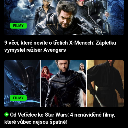
FILMY
9 věcí, které nevíte o třetích X-Menech: Zápletku
vymyslel režisér Avengers
FILMY
Od Vetřelce ke Star Wars: 4 nenáviděné filmy,
které vůbec nejsou špatné!