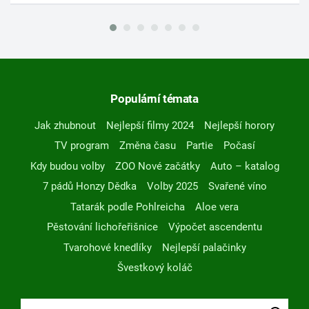
Populární témata
Jak zhubnout
Nejlepší filmy 2024
Nejlepší horory
TV program
Změna času
Partie
Počasí
Kdy budou volby
ZOO Nové začátky
Auto – katalog
7 pádů Honzy Dědka
Volby 2025
Svařené víno
Tatarák podle Pohlreicha
Aloe vera
Pěstování lichořeřišnice
Výpočet ascendentu
Tvarohové knedlíky
Nejlepší palačinky
Švestkový koláč