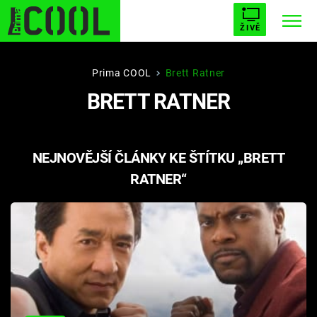
ŽIVĚ
STARHOUSE
BUFFY, PŘEMOŽITELKA UPÍRŮ
Trendy:
Prima COOL
Brett Ratner
BRETT RATNER
ESCAPE
PLNEJ KOTEL
AVENGERS 5
NEJNOVĚJŠÍ ČLÁNKY KE ŠTÍTKU „BRETT
RATNER“
Témata
Filmy
Seriály
Hry