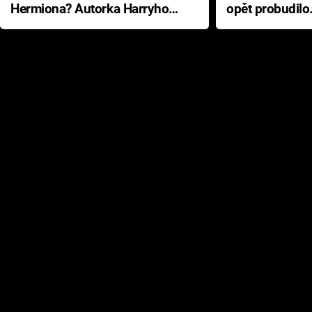
Hermiona? Autorka Harryho
opět probudilo
Pottera přišla s ráznou
přichází s neo
odpovědí
hororovou nab