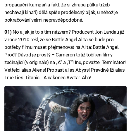
propagační kampaň a fakt, že si zhruba půlku tržeb
nechávají kinaři) dělá spíše prodělečný biják, u něhož je
pokračování velmi nepravděpodobné.
01)
No a jak je to s tím názvem? Producent Jon Landau již
v roce 2010 řekl, že se Battle Angel Alita se bude pro
potřeby filmu muset přejmenovat na Alita: Battle Angel.
Proč? Důvod je prostý – Cameron totiž točí jen filmy
začínající (v originále) na „A“ a „T“! Inu, považte: Terminátor!
Vetřelci alias Aliens! Propast alias Abyss! Pravdivé lži alias
True Lies. Titanic… A nakonec Avatar. Aha!