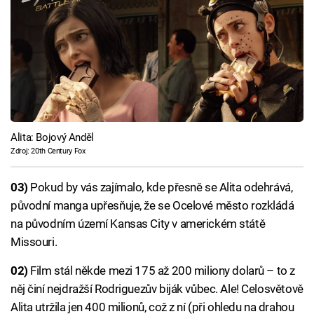
Alita: Bojový Anděl
Zdroj: 20th Century Fox
03)
Pokud by vás zajímalo, kde přesně se Alita odehrává,
původní manga upřesňuje, že se Ocelové město rozkládá
na původním území Kansas City v americkém státě
Missouri.
02)
Film stál někde mezi 175 až 200 miliony dolarů – to z
něj činí nejdražší Rodriguezův biják vůbec. Ale! Celosvětově
Alita utržila jen 400 milionů, což z ní (při ohledu na drahou