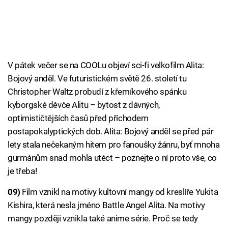
V pátek večer se na COOLu objeví sci-fi velkofilm Alita:
Bojový anděl. Ve futuristickém světě 26. století tu
Christopher Waltz probudí z křemíkového spánku
kyborgské děvče Alitu – bytost z dávných,
optimističtějších časů před příchodem
postapokalyptických dob. Alita: Bojový anděl se před pár
lety stala nečekaným hitem pro fanoušky žánru, byť mnoha
gurmánům snad mohla utéct – poznejte o ní proto vše, co
je třeba!
09)
Film vznikl na motivy kultovní mangy od kreslíře Yukita
Kishira, která nesla jméno Battle Angel Alita. Na motivy
mangy později vznikla také anime série. Proč se tedy