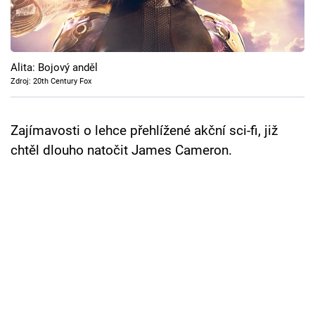
Cool Esport
Pořady
Alita: Bojový anděl
TV Program
Zdroj: 20th Century Fox
Sledujte prima+
Zajímavosti o lehce přehlížené akční sci-fi, již
chtěl dlouho natočit James Cameron.
Přihlášení
Sledujte nás