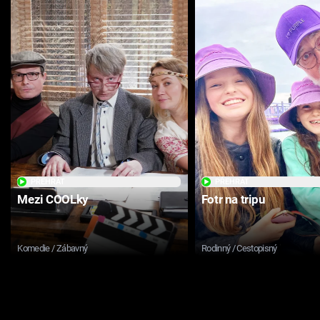
PŘEHRÁT
PŘEHRÁT
Mezi COOLky
Fotr na tripu
Komedie / Zábavný
Rodinný / Cestopisný