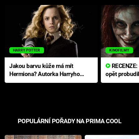
HARRY POTTER
KINOFILMY
Jakou barvu kůže má mít
RECENZE: Smrtelné zlo se
Hermiona? Autorka Harryho
opět probudi
Pottera přišla s ráznou
přichází s n
odpovědí
hororovou n
POPULÁRNÍ POŘADY NA PRIMA COOL