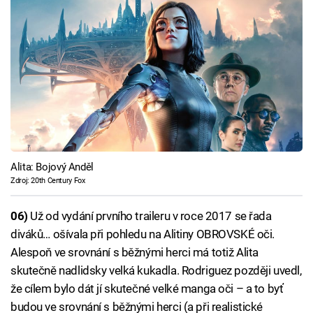
Alita: Bojový Anděl
Zdroj: 20th Century Fox
06)
Už od vydání prvního traileru v roce 2017 se řada
diváků… ošívala při pohledu na Alitiny OBROVSKÉ oči.
Alespoň ve srovnání s běžnými herci má totiž Alita
skutečně nadlidsky velká kukadla. Rodriguez později uvedl,
že cílem bylo dát jí skutečné velké manga oči – a to byť
budou ve srovnání s běžnými herci (a při realistické