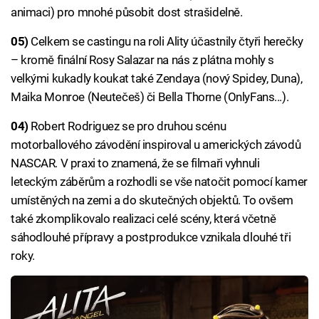
animaci) pro mnohé působit dost strašidelně.
05)
Celkem se castingu na roli Ality účastnily čtyři herečky
– kromě finální Rosy Salazar na nás z plátna mohly s
velkými kukadly koukat také Zendaya (nový Spidey, Duna),
Maika Monroe (Neutečeš) či Bella Thorne (OnlyFans...).
04)
Robert Rodriguez se pro druhou scénu
motorballového závodění inspiroval u amerických závodů
NASCAR. V praxi to znamená, že se filmaři vyhnuli
leteckým záběrům a rozhodli se vše natočit pomocí kamer
umístěných na zemi a do skutečných objektů. To ovšem
také zkomplikovalo realizaci celé scény, která včetně
sáhodlouhé přípravy a postprodukce vznikala dlouhé tři
roky.