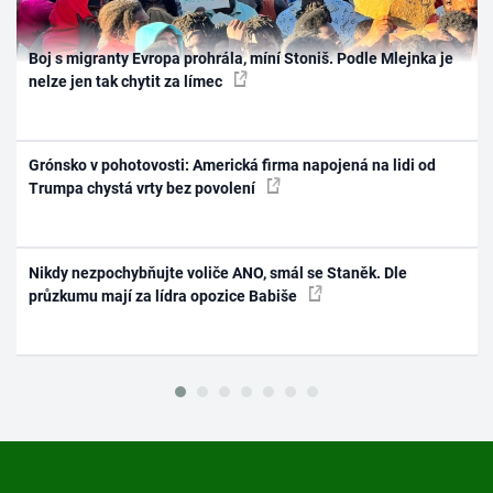
Boj s migranty Evropa prohrála, míní Stoniš. Podle Mlejnka je
nelze jen tak chytit za límec
Grónsko v pohotovosti: Americká firma napojená na lidi od
Trumpa chystá vrty bez povolení
Nikdy nezpochybňujte voliče ANO, smál se Staněk. Dle
průzkumu mají za lídra opozice Babiše