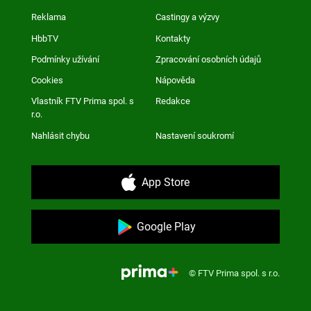
Reklama
Castingy a výzvy
HbbTV
Kontakty
Podmínky užívání
Zpracování osobních údajů
Cookies
Nápověda
Vlastník FTV Prima spol. s
Redakce
r.o.
Nahlásit chybu
Nastavení soukromí
App Store
Google Play
© FTV Prima spol. s r.o.