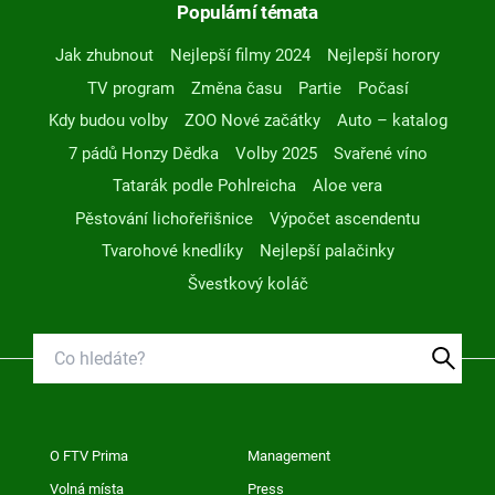
Populární témata
Jak zhubnout
Nejlepší filmy 2024
Nejlepší horory
TV program
Změna času
Partie
Počasí
Kdy budou volby
ZOO Nové začátky
Auto – katalog
7 pádů Honzy Dědka
Volby 2025
Svařené víno
Tatarák podle Pohlreicha
Aloe vera
Pěstování lichořeřišnice
Výpočet ascendentu
Tvarohové knedlíky
Nejlepší palačinky
Švestkový koláč
O FTV Prima
Management
Volná místa
Press