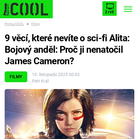
ŽIVĚ
Prima COOL
■
Filmy
STARHOUSE
BUFFY, PŘEMOŽITELKA UPÍRŮ
Trendy:
9 věcí, které nevíte o sci-fi Alita:
ESCAPE
PLNEJ KOTEL
AVENGERS 5
Bojový anděl: Proč ji nenatočil
James Cameron?
10. listopadu 2025 00:02
FILMY
Petr Král
Témata
Filmy
Seriály
Hry