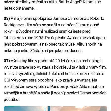
název předlohy změnil na Alita: Battle Angel? K tomu se
ještě dostaneme...
08)
Alita je první spoluprácí Jamese Camerona a Roberta
Rodrigueze. Jim sám se snažil o natočení filmu dlouhé
roky – původně navrhl realizaci snímku ještě před
Titanicem v roce 1995. Po úspěchu Avatara se však upsal
jeho pokračováním, a nakonec tak musel Alitu shodit na
někoho jiného. Zůstal u ní jen jako producent.
07)
Výsledný film v podstatě 20 let čekal na technologie
vyvinuté právě pro Avatara. I když je Alita v jádru hraný film,
masivní využití digitálních triků u ní hranice mezi realitou a
CGI výtvorem stírá podobně jako právě u Avatara. Na
rozdíl od Jimova výletu na Pandoru je však Alita mnohem
temnější a hutnější a spíše ji ocení příznivci Cameronových
počátků.