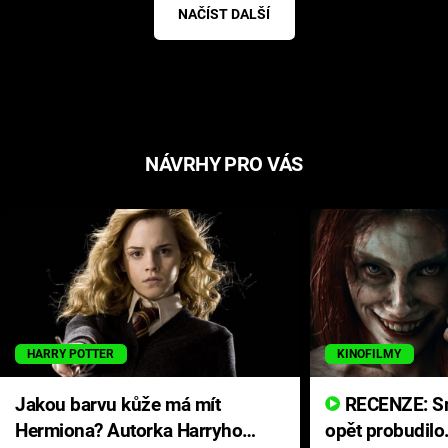
NAČÍST DALŠÍ
NÁVRHY PRO VÁS
HARRY POTTER
KINOFILMY
Jakou barvu kůže má mít
RECENZE: Smrtelné zlo se
Hermiona? Autorka Harryho
opět probudilo