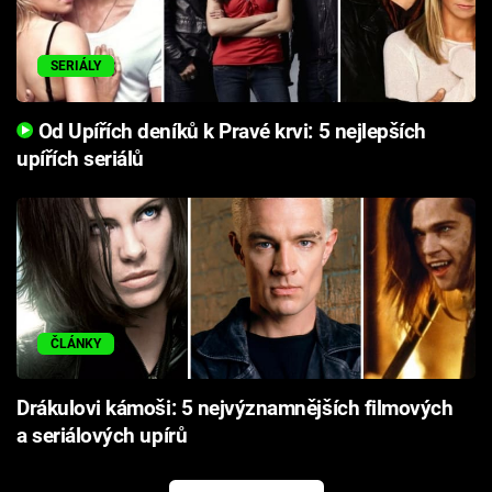
SERIÁLY
Od Upířích deníků k Pravé krvi: 5 nejlepších
upířích seriálů
ČLÁNKY
Drákulovi kámoši: 5 nejvýznamnějších filmových
a seriálových upírů