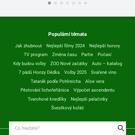
Populární témata
Jak zhubnout
Nejlepší filmy 2024
Nejlepší horory
TV program
Změna času
Partie
Počasí
Kdy budou volby
ZOO Nové začátky
Auto – katalog
7 pádů Honzy Dědka
Volby 2025
Svařené víno
Tatarák podle Pohlreicha
Aloe vera
Pěstování lichořeřišnice
Výpočet ascendentu
Tvarohové knedlíky
Nejlepší palačinky
Švestkový koláč