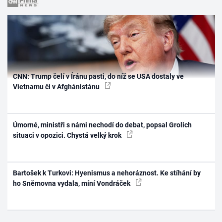
CNN: Trump čelí v Íránu pasti, do níž se USA dostaly ve
Vietnamu či v Afghánistánu
Úmorné, ministři s námi nechodí do debat, popsal Grolich
situaci v opozici. Chystá velký krok
Bartošek k Turkovi: Hyenismus a nehoráznost. Ke stíhání by
ho Sněmovna vydala, míní Vondráček