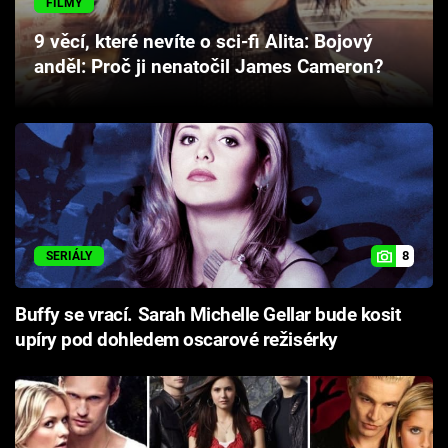
FILMY
Cool Esport
9 věcí, které nevíte o sci-fi Alita: Bojový
anděl: Proč ji nenatočil James Cameron?
Pořady
TV Program
Sledujte prima+
Přihlášení
8
SERIÁLY
Sledujte nás
Buffy se vrací. Sarah Michelle Gellar bude kosit
upíry pod dohledem oscarové režisérky