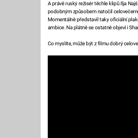
A právě ruský režisér těchle klipů Ilja Na
podobným způsobem natočil celovečerní fi
Momentálně představil taky oficiální pla
ambice. Na plátně se ostatně objeví i Shar
Co myslíte, může být z filmu dobrý celov