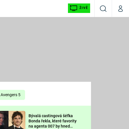
ŽIVĚ
Vyhledávání
Můj p
Prima+
É
CNN Prima NEWS
E
Prima FRESH
ŠÍ
Prima LIVING
E
Prima Ženy
Avengers 5
Prima LAJK
Bývalá castingová šéfka
OOL
Bonda řekla, které favority
Sledujte nás
na agenta 007 by hned