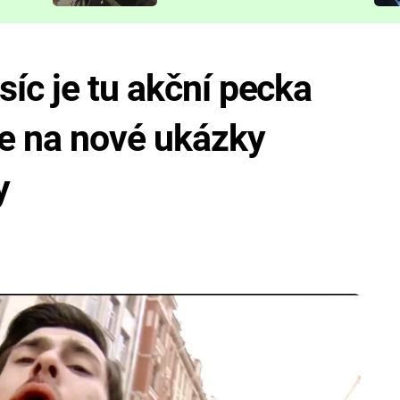
představit
íc je tu akční pecka
se na nové ukázky
y