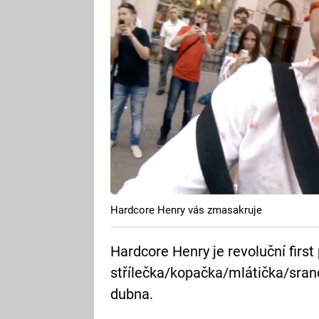
Hardcore Henry vás zmasakruje
Hardcore Henry je revoluční first
střílečka/kopačka/mlátička/srand
dubna.