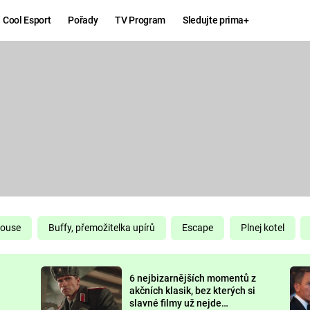
Cool Esport
Pořady
TV Program
Sledujte prima+
Hry
Zábava
MAFIA
ZÁBAVN
GALERI
GTA 6
NEJLEP
KINGDOM
KOMEDI
COME:
DELIVERANCE
CHUCK
House
Buffy, přemožitelka upírů
Escape
Plnej kotel
NORRIS
ESPORT
6 nejbizarnějších momentů z
DEADP
akčních klasik, bez kterých si
slavné filmy už nejde