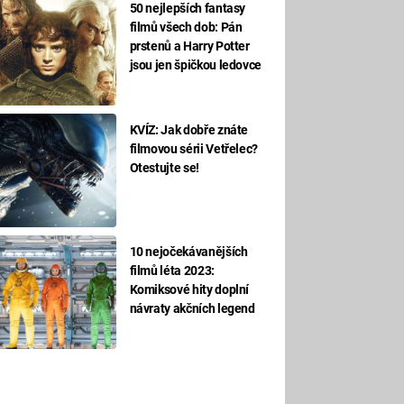
50 nejlepších fantasy
filmů všech dob: Pán
prstenů a Harry Potter
jsou jen špičkou ledovce
KVÍZ: Jak dobře znáte
filmovou sérii Vetřelec?
Otestujte se!
10 nejočekávanějších
filmů léta 2023:
Komiksové hity doplní
návraty akčních legend