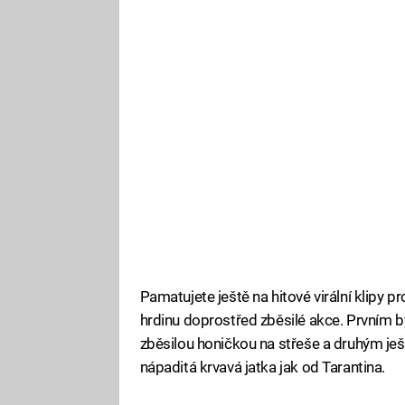
Pamatujete ještě na hitové virální klipy p
hrdinu doprostřed zběsilé akce. Prvním b
zběsilou honičkou na střeše a druhým je
nápaditá krvavá jatka jak od Tarantina.