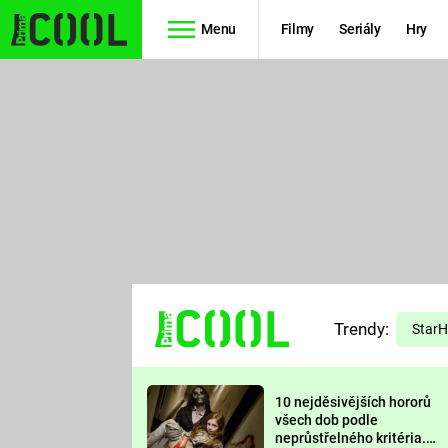
Menu
Filmy
Seriály
Hry
Seriály
Filmy
SIMPSONOVI
STAR WARS
HVĚZDNÁ
AVENGERS
BRÁNA
RYCHLE A
TEORIE
ZBĚSILE 10
Trendy:
VELKÉHO
Star
PREDÁTOR
TŘESKU
10 nejděsivějších hororů
FUTURAMA
všech dob podle
neprůstřelného kritéria.