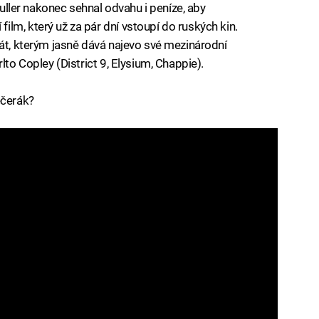
jšuller nakonec sehnal odvahu i peníze, aby
lm, který už za pár dní vstoupí do ruských kin.
kát, kterým jasně dává najevo své mezinárodní
lto Copley (District 9, Elysium, Chappie).
ečerák?