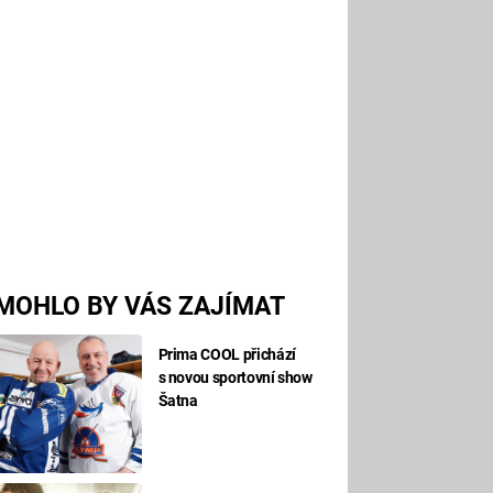
MOHLO BY VÁS ZAJÍMAT
Prima COOL přichází
s novou sportovní show
Šatna