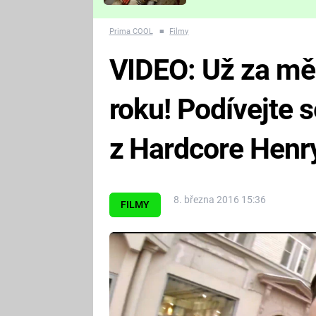
Které děsivé pecky vám
nejvíc zvednou tep?
Prima COOL
■
Filmy
VIDEO: Už za měs
roku! Podívejte 
z Hardcore Henr
8. března 2016 15:36
FILMY