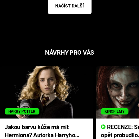
NAČÍST DALŠÍ
NÁVRHY PRO VÁS
HARRY POTTER
KINOFILMY
Jakou barvu kůže má mít
RECENZE: Smrtelné zlo se
Hermiona? Autorka Harryho
opět probudilo