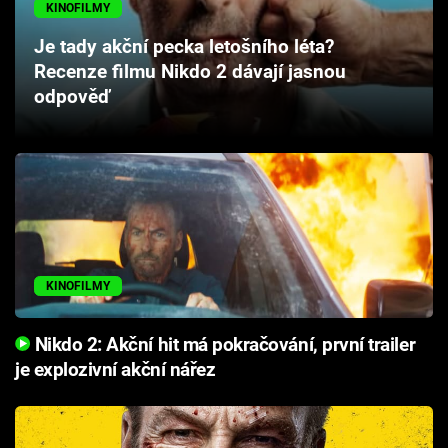
KINOFILMY
Cool Esport
Je tady akční pecka letošního léta?
Pořady
Recenze filmu Nikdo 2 dávají jasnou
odpověď
TV Program
Sledujte prima+
Přihlášení
KINOFILMY
Sledujte nás
Nikdo 2: Akční hit má pokračování, první trailer
je explozivní akční nářez