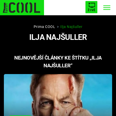
ŽIVĚ
STARHOUSE
BUFFY, PŘEMOŽITELKA UPÍRŮ
Trendy:
Prima COOL
Ilja Najšuller
ILJA NAJŠULLER
ESCAPE
PLNEJ KOTEL
AVENGERS 5
NEJNOVĚJŠÍ ČLÁNKY KE ŠTÍTKU „ILJA
NAJŠULLER“
Témata
Filmy
Seriály
Hry