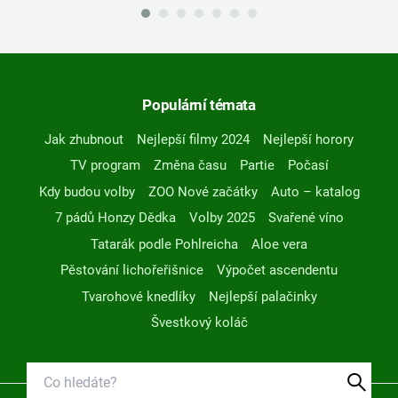
Populární témata
Jak zhubnout
Nejlepší filmy 2024
Nejlepší horory
TV program
Změna času
Partie
Počasí
Kdy budou volby
ZOO Nové začátky
Auto – katalog
7 pádů Honzy Dědka
Volby 2025
Svařené víno
Tatarák podle Pohlreicha
Aloe vera
Pěstování lichořeřišnice
Výpočet ascendentu
Tvarohové knedlíky
Nejlepší palačinky
Švestkový koláč