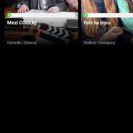
PŘEHRÁT
PŘEHRÁT
Mezi COOLky
Fotr na tripu
Komedie / Zábavný
Rodinný / Cestopisný