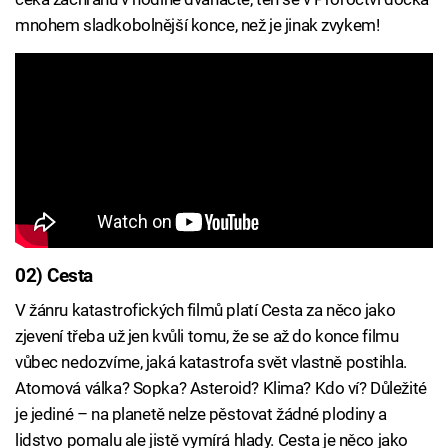
mnohem sladkobolnější konce, než je jinak zvykem!
02) Cesta
V žánru katastrofických filmů platí Cesta za něco jako
zjevení třeba už jen kvůli tomu, že se až do konce filmu
vůbec nedozvíme, jaká katastrofa svět vlastně postihla.
Atomová válka? Sopka? Asteroid? Klima? Kdo ví? Důležité
je jediné – na planetě nelze pěstovat žádné plodiny a
lidstvo pomalu ale jistě vymírá hlady. Cesta je něco jako