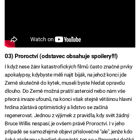
03) Proroctví (odstavec obsahuje spoilery!!!)
I když nese žánr katastrofických filmů často značné prvky
apokalypsy, kdybyste měli najít biják, na jehož konci jde
Země skutečně do kytek, museli byste hledat opravdu
dlouho. Do Země možná praští asteroid nebo nám vše
přeorá invaze ufounů, na konci však stejně většinou hlavní
hrdina zůstává optimistický a lidstvo se začíná
regenerovat. Jednou z výjimek z pravidla, kdy svět žádný
Bruce Willis nespasí, je ovšem právě Proroctví. I v jeho
případě se samozřejmě objeví příslovečné "ale", jenže kdo
čeká záchranu v hodině dvanácté, ten se v Proroctví dočká