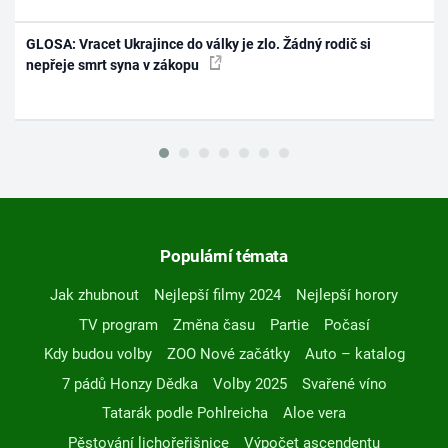
GLOSA: Vracet Ukrajince do války je zlo. Žádný rodič si
nepřeje smrt syna v zákopu
Populární témata
Jak zhubnout
Nejlepší filmy 2024
Nejlepší horory
TV program
Změna času
Partie
Počasí
Kdy budou volby
ZOO Nové začátky
Auto – katalog
7 pádů Honzy Dědka
Volby 2025
Svařené víno
Tatarák podle Pohlreicha
Aloe vera
Pěstování lichořeřišnice
Výpočet ascendentu