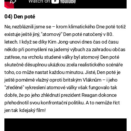
04) Den poté
Ne, nezbláznili jsme se – krom klimatického Dne poté totiž
existuje ještě jiný, "atomový" Den poté natočený v 80.
letech. I když se díky Kim Jong-unovi dnes čas od času
někdo při pomyšlení na jaderný výbuch za zahradou občas
zatřese, na vrcholu studené války byl atomový Den poté
skutečně děsuplnou ukázkou zcela realistického scénáře
toho, co může nastat každou minutou. Jisté, Den poté je
ještě poměrně vlažný oproti britským Vláknům – i jeho
"zředěné" vykreslení atomové války však fungovalo tak
dobře, že po jeho zhlédnutí prezident Reagan dokonce
přehodnotil svou konfrontační politiku. A to nemůže říct
jen tak kdejaký film!