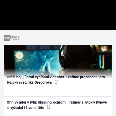
Hráči bojují proti vypínání videoher. Tvoříme precedent i pro
fyzický svět, říká Gregorová
Ohnivý úder v týlu: Ukrajinci ochromili rafinérie, útok v Kyjevě
si vyžádal i život dítěte