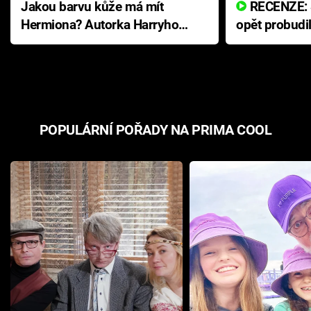
Jakou barvu kůže má mít
RECENZE: Smrtelné zlo se
Hermiona? Autorka Harryho
opět probudi
Pottera přišla s ráznou
přichází s n
odpovědí
hororovou n
POPULÁRNÍ POŘADY NA PRIMA COOL