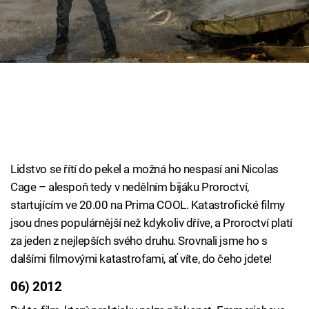
Cool Esport
Pořady
TV Program
Sledujte prima+
Přihlášení
Lidstvo se řítí do pekel a možná ho nespasí ani Nicolas
Cage – alespoň tedy v nedělním bijáku Proroctví,
startujícím ve 20.00 na Prima COOL. Katastrofické filmy
Sledujte nás
jsou dnes populárnější než kdykoliv dříve, a Proroctví platí
za jeden z nejlepších svého druhu. Srovnali jsme ho s
dalšími filmovými katastrofami, ať víte, do čeho jdete!
06) 2012