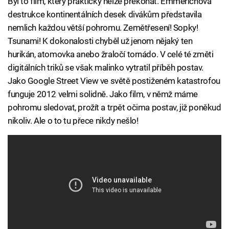
Byl to film, který prakticky nelze překonat. Emmerichova
destrukce kontinentálních desek divákům představila
nemlich každou větší pohromu. Zemětřesení! Sopky!
Tsunami! K dokonalosti chyběl už jenom nějaký ten
hurikán, atomovka anebo žraločí tornádo. V celé té změti
digitálních triků se však malinko vytratil příběh postav.
Jako Google Street View ve světě postiženém katastrofou
funguje 2012 velmi solidně. Jako film, v němž máme
pohromu sledovat, prožít a trpět očima postav, již poněkud
nikoliv. Ale o to tu přece nikdy nešlo!