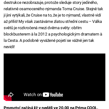
destrukce nezobrazuje, protože sleduje story jediného,
relativně osamoceného nýmanda Toma Cruise. Stejně tak
jí jiní vytýkali, že Cruise na to, že je to nýmand, vlastně vidí
až příliš! My však zastáváme zlatou střední cestu – Válka
světů je rozkročená mezi dvěma světy: obřím
blockbusterem à la 2012 a psychologickým dramatem à
la Cesta. A podobně vyvážené pojetí se vážně jen tak
nevidí!
Proroctví začíná již v neděli ve 20.00 na Prima COOL.