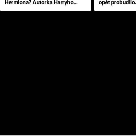
Hermiona? Autorka Harryho
opět probudilo
Pottera přišla s ráznou
přichází s neo
odpovědí
hororovou nab