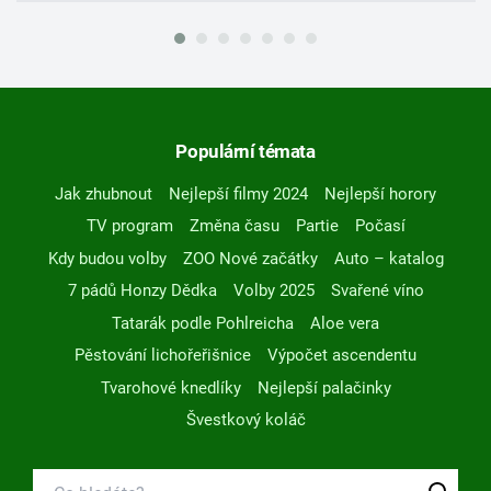
Populární témata
Jak zhubnout
Nejlepší filmy 2024
Nejlepší horory
TV program
Změna času
Partie
Počasí
Kdy budou volby
ZOO Nové začátky
Auto – katalog
7 pádů Honzy Dědka
Volby 2025
Svařené víno
Tatarák podle Pohlreicha
Aloe vera
Pěstování lichořeřišnice
Výpočet ascendentu
Tvarohové knedlíky
Nejlepší palačinky
Švestkový koláč