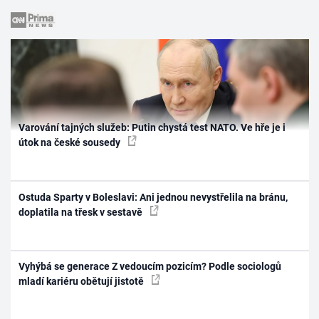
Varování tajných služeb: Putin chystá test NATO. Ve hře je i
útok na české sousedy
Ostuda Sparty v Boleslavi: Ani jednou nevystřelila na bránu,
doplatila na třesk v sestavě
Vyhýbá se generace Z vedoucím pozicím? Podle sociologů
mladí kariéru obětují jistotě