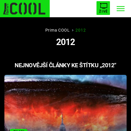
ŽIVĚ
STARHOUSE
BUFFY, PŘEMOŽITELKA UPÍRŮ
Trendy:
Prima COOL
2012
2012
ESCAPE
PLNEJ KOTEL
AVENGERS 5
NEJNOVĚJŠÍ ČLÁNKY KE ŠTÍTKU „2012“
Témata
Filmy
Seriály
Hry